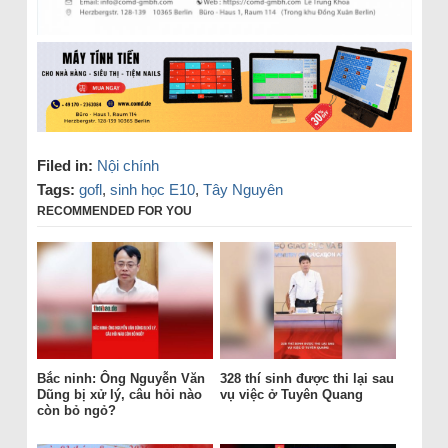
Filed in:
Nội chính
Tags:
gofl
,
sinh học E10
,
Tây Nguyên
RECOMMENDED FOR YOU
Bắc ninh: Ông Nguyễn Văn
328 thí sinh được thi lại sau
Dũng bị xử lý, câu hỏi nào
vụ việc ở Tuyên Quang
còn bỏ ngỏ?