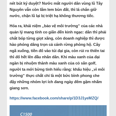
nét bút ký duyệt? Nước mắt người dân vùng lũ Tây
Nguyên vẫn còn lấm lem bùn đất, thì lá chắn giữ
nước, chặn lũ lại bị triệt hạ không thương tiếc.
Hóa ra, khái niệm „bảo vệ môi trường“ của các nhà
quản lý mang tính co giãn đến kinh ngạc: dân thì phải
chắt bóp từng giọt xăng, còn doanh nghiệp thì được
hào phóng dâng trọn cả cánh rừng phòng hộ. Cây
ngã xuống, tiền đổ vào túi đại gia, còn rủi ro thiên tai
thì đổ hết lên đầu nhân dân. Khi màu xanh của đại
ngàn bị nhuộm thành màu xanh của cỏ sân golf,
người ta mới bừng tỉnh hiểu rằng: khẩu hiệu „vì môi
trường“ thực chất chỉ là một bức bình phong che
đậy những nhóm lợi ích đang ngày đêm gặm nhấm
giang sơn.
https://www.facebook.com/share/p/1D3J1yeMZQ/