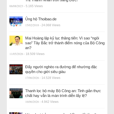
06/08/2023
- 5.165 Views
Ủng hộ Thoibao.de
15/02/2018
- 24.068 Views
Mai Hoàng lập kỷ lục thăng tiến: Vì sao “ngôi
sao” Tây Bắc trở thành điểm nóng của Bộ Công
an?
11/05/2026
- 18.509 Views
Đẩy người nghèo ra đường để nhường đặc
quyền cho giới siêu giàu
17/06/2026
- 14.528 Views
Thanh lọc bộ máy Bộ Công an: Tinh giản thực
chất hay vẫn là màn trình diễn lấy lệ?
16/06/2026
- 4.942 Views