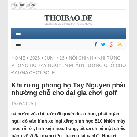
08
08
2026
HOME
2026
JUNI
16
NỘI CHÍNH
KHI RỪNG
PHÒNG HỘ TÂY NGUYÊN PHẢI NHƯỜNG CHỖ CHO
ĐẠI GIA CHƠI GOLF
Khi rừng phòng hộ Tây Nguyên phải
nhường chỗ cho đại gia chơi golf
16/06/2026
|
cả nước vừa bị tước đi quyền lựa chọn, phải ngậm
ngùi đổ vào bình xe loại xăng sinh học E10 khiến máy
móc rã rời, linh kiện mau hỏng, tất cả chỉ vì một chiếc
bánh vẽ vĩ đại mang tên „tương lai xanh“. Người