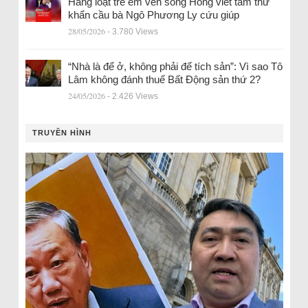
Hàng loạt trẻ em ven sông Hồng viết tâm thư
khẩn cầu bà Ngô Phương Ly cứu giúp
28/05/2026
- 3.780 Views
“Nhà là để ở, không phải để tích sản”: Vì sao Tô
Lâm không đánh thuế Bất Động sản thứ 2?
24/05/2026
- 2.426 Views
TRUYỀN HÌNH