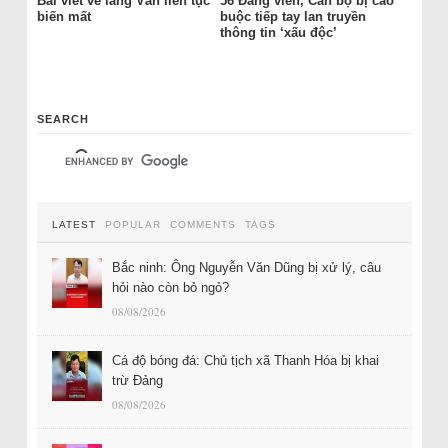
Bài viết về làng Vân liên tục
56 Đảng viên, Cán bộ bị cáo
biến mất
buộc tiếp tay lan truyền
thông tin ‘xấu độc’
SEARCH
LATEST
POPULAR
COMMENTS
TAGS
Bắc ninh: Ông Nguyễn Văn Dũng bị xử lý, câu
hỏi nào còn bỏ ngỏ?
08/08/2026
Cá độ bóng đá: Chủ tịch xã Thanh Hóa bị khai
trừ Đảng
08/08/2026