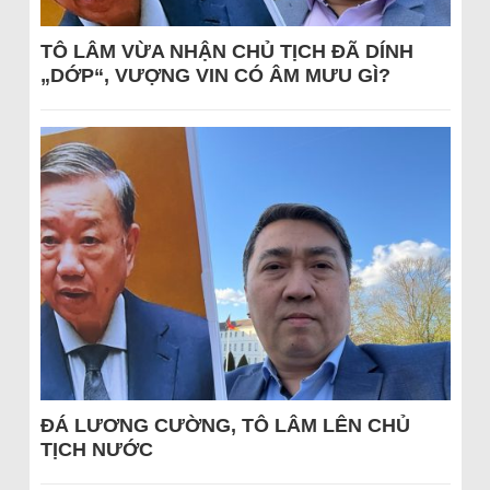
TÔ LÂM VỪA NHẬN CHỦ TỊCH ĐÃ DÍNH
„DỚP“, VƯỢNG VIN CÓ ÂM MƯU GÌ?
ĐÁ LƯƠNG CƯỜNG, TÔ LÂM LÊN CHỦ
TỊCH NƯỚC