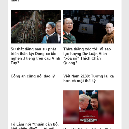
luật?
Sự thật đằng sau sự phát
Thừa thắng xốc tới: Vì sao
triển thần kỳ: Dòng xe tắc
lực lượng Dư Luận Viên
nghẽn 3 tiếng trên cầu Vĩnh
“xóa sổ” Thích Chân
Tuy?
Quang?
Công an cũng nói đạo lý
Việt Nam 2130: Tương lai xa
hơn cả một thế kỷ
Tô Lâm nói “thuận cán bộ,
khổ nhân dân” – Lời nói