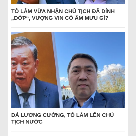
TÔ LÂM VỪA NHẬN CHỦ TỊCH ĐÃ DÍNH
„DỚP“, VƯỢNG VIN CÓ ÂM MƯU GÌ?
ĐÁ LƯƠNG CƯỜNG, TÔ LÂM LÊN CHỦ
TỊCH NƯỚC