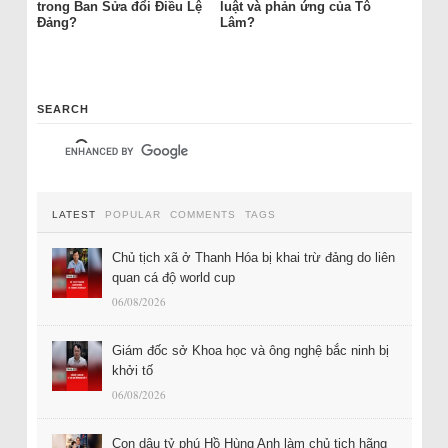
trong Ban Sửa đổi Điều Lệ
luật và phản ứng của Tô
Đảng?
Lâm?
SEARCH
LATEST
POPULAR
COMMENTS
TAGS
Chủ tịch xã ở Thanh Hóa bị khai trừ đảng do liên
quan cá độ world cup
06/08/2026
Giám đốc sở Khoa học và ông nghệ bắc ninh bị
khởi tố
06/08/2026
Con dâu tỷ phú Hồ Hùng Anh làm chủ tịch hãng