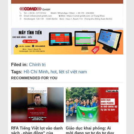
Filed in:
Chính trị
Tags:
Hồ Chí Minh
,
hot
,
liệt sĩ việt nam
RECOMMENDED FOR YOU
RFA Tiếng Việt lọt vào danh
Giáo dục khai phóng: Ai
sách „phản động“ của
mới đang sợ tự do tư duy