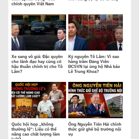
chính quyền Việt Nam
Xe sang vô giá: Đặc quyền
Kỷ nguyên Tô Lâm: Vì sao
cho lãnh đạo hay củng cố
hàng trăm Đảng Viên
hậu thuẫn chính trị cho Tô
ĐCSVN lại ủng hộ Nhà báo
Lâm?
Lê Trung Khoa?
Quốc hội họp „không
Ông Nguyễn Tiến Hải chính
thường lệ“: Liệu có thể
thức giữ ghế bộ trưởng nội
nâng cao chất lượng làm
vụ