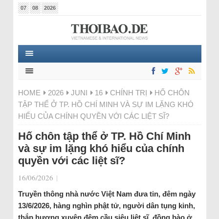
07
08
2026
HOME
2026
JUNI
16
CHÍNH TRỊ
HỐ CHÔN
TẬP THỂ Ở TP. HỒ CHÍ MINH VÀ SỰ IM LẶNG KHÓ
HIỂU CỦA CHÍNH QUYỀN VỚI CÁC LIỆT SĨ?
Hố chôn tập thể ở TP. Hồ Chí Minh
và sự im lặng khó hiểu của chính
quyền với các liệt sĩ?
16/06/2026
|
Truyền thông nhà nước Việt Nam đưa tin, đêm ngày
13/6/2026, hàng nghìn phật tử, người dân tụng kinh,
thắp hương xuyên đêm cầu siêu liệt sĩ, đồng bào ở