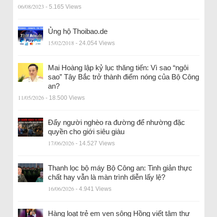
06/08/2023
- 5.165 Views
Ủng hộ Thoibao.de
15/02/2018
- 24.054 Views
Mai Hoàng lập kỷ lục thăng tiến: Vì sao “ngôi
sao” Tây Bắc trở thành điểm nóng của Bộ Công
an?
11/05/2026
- 18.500 Views
Đẩy người nghèo ra đường để nhường đặc
quyền cho giới siêu giàu
17/06/2026
- 14.527 Views
Thanh lọc bộ máy Bộ Công an: Tinh giản thực
chất hay vẫn là màn trình diễn lấy lệ?
16/06/2026
- 4.941 Views
Hàng loạt trẻ em ven sông Hồng viết tâm thư