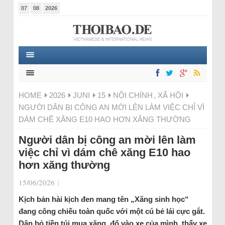
07
08
2026
HOME
2026
JUNI
15
NỘI CHÍNH
,
XÃ HỘI
NGƯỜI DÂN BỊ CÔNG AN MỜI LÊN LÀM VIỆC CHỈ VÌ
DÁM CHÊ XĂNG E10 HAO HƠN XĂNG THƯỜNG
Người dân bị công an mời lên làm
việc chỉ vì dám chê xăng E10 hao
hơn xăng thường
15/06/2026
|
Kịch bản hài kịch đen mang tên „Xăng sinh học“
đang công chiếu toàn quốc với một cú bẻ lái cực gắt.
Dân bỏ tiền túi mua xăng, đổ vào xe của mình, thấy xe