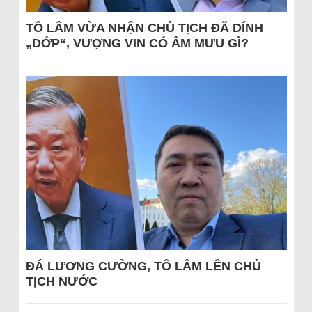
TÔ LÂM VỪA NHẬN CHỦ TỊCH ĐÃ DÍNH
„DỚP“, VƯỢNG VIN CÓ ÂM MƯU GÌ?
ĐÁ LƯƠNG CƯỜNG, TÔ LÂM LÊN CHỦ
TỊCH NƯỚC