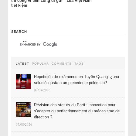
thi công vì tiền công đi gửi
của Việt Nam
tiết kiệm
SEARCH
LATEST
POPULAR
COMMENTS
TAGS
Repetición de exámenes en Tuyên Quang: ¿una
solución justa o un precedente polémico?
07/08/2026
Révision des statuts du Parti : innovation pour
s’adapter ou perfectionnement du mécanisme de
direction ?
07/08/2026