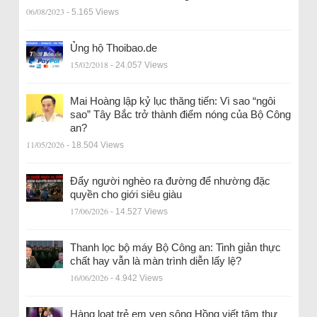
06/08/2023
- 5.165 Views
Ủng hộ Thoibao.de
15/02/2018
- 24.057 Views
Mai Hoàng lập kỷ lục thăng tiến: Vì sao “ngôi
sao” Tây Bắc trở thành điểm nóng của Bộ Công
an?
11/05/2026
- 18.504 Views
Đẩy người nghèo ra đường để nhường đặc
quyền cho giới siêu giàu
17/06/2026
- 14.527 Views
Thanh lọc bộ máy Bộ Công an: Tinh giản thực
chất hay vẫn là màn trình diễn lấy lệ?
16/06/2026
- 4.942 Views
Hàng loạt trẻ em ven sông Hồng viết tâm thư