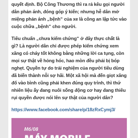
quyết định. Bộ Công Thương thì ra rả kêu gọi người
dân phản ánh, đóng góp ý kiến; nhưng hễ dân mở
miệng phản ánh „bệnh“ của xe là công an lập tức vào
cuộc chữa „bệnh“ cho người.
Tiêu chuẩn „chưa kiểm chứng“ ở đây thực chất là
gì? Là người dân chỉ được phép kiểm chứng xem
xăng có cháy tốt không bằng những lời ca tụng, còn
mọi sự thật về hỏng hóc, hao mòn đều phải bị bóp
nghẹt. Quyền tự do trải nghiệm của người tiêu dùng
đã biến thành nỗi sợ hãi. Một xã hội mà đến giọt xăng
đổ vào bình cũng phải khen đúng quy trình, thì thứ
nhiên liệu ấy đang nuôi sống động cơ hay đang thiêu
rụi quyền được nói lên sự thật của người dân?
https://www.facebook.com/share/p/18zRxCymj3/