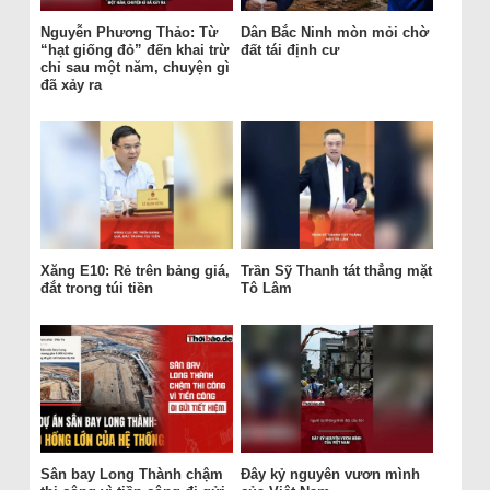
Nguyễn Phương Thảo: Từ
Dân Bắc Ninh mòn mỏi chờ
“hạt giống đỏ” đến khai trừ
đất tái định cư
chỉ sau một năm, chuyện gì
đã xảy ra
Xăng E10: Rẻ trên bảng giá,
Trần Sỹ Thanh tát thẳng mặt
đắt trong túi tiền
Tô Lâm
Sân bay Long Thành chậm
Đây kỷ nguyên vươn mình