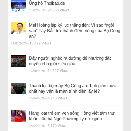
Ủng hộ Thoibao.de
15/02/2018
- 24.053 Views
Mai Hoàng lập kỷ lục thăng tiến: Vì sao “ngôi
sao” Tây Bắc trở thành điểm nóng của Bộ Công
an?
11/05/2026
- 18.499 Views
Đẩy người nghèo ra đường để nhường đặc
quyền cho giới siêu giàu
17/06/2026
- 14.527 Views
Thanh lọc bộ máy Bộ Công an: Tinh giản thực
chất hay vẫn là màn trình diễn lấy lệ?
16/06/2026
- 4.940 Views
Hàng loạt trẻ em ven sông Hồng viết tâm thư
khẩn cầu bà Ngô Phương Ly cứu giúp
28/05/2026
- 3.770 Views