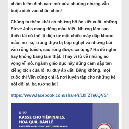
châm biếm đỉnh cao: mở cửa chuồng nhưng vẫn
buộc xích vào chân chim!
Chúng ta thèm khát có những bộ óc kiệt xuất, những
Steve Jobs mang dòng máu Việt. Nhưng làm sao
thiên tài có thể lộ diện từ một chiếc máy dập khuôn
mẫu, nơi sự trung thực bị bóp nghẹt và những bài
văn rỗng tuếch, sáo rỗng được ca tụng? Ra đề nghe
hay không bằng làm thật. Thay vì tô vẽ những ảo
vọng vĩ mô, ngành giáo dục hãy dũng cảm đập tan
xiềng xích của lối tư duy áp đặt. Bằng không, mọi
cuộc thi Văn cũng chỉ là nơi luyện tập cho những kẻ
nói dối tài ba tương lai!
https://www.facebook.com/share/r/18FZTe6QVS/