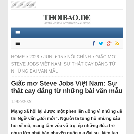
06
08
2026
HOME
2026
JUNI
15
NỘI CHÍNH
GIẤC MƠ
STEVE JOBS VIỆT NAM: SỰ THẬT CAY ĐẮNG TỪ
NHỮNG BÀI VĂN MẪU
Giấc mơ Steve Jobs Việt Nam: Sự
thật cay đắng từ những bài văn mẫu
15/06/2026
|
Mạng xã hội lại được một phen lên đồng vì những đề
thi Ngữ văn „đổi mới“. Người ta tung hô những câu
hỏi vĩ mô, mang tầm vóc vũ trụ, ép những đứa trẻ
chưa lớn phải bàn chuyện quốc gia đại sự, kiến tạo