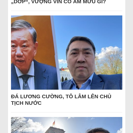
„DỚP“, VƯỢNG VIN CÓ ÂM MƯU GÌ?
ĐÁ LƯƠNG CƯỜNG, TÔ LÂM LÊN CHỦ
TỊCH NƯỚC