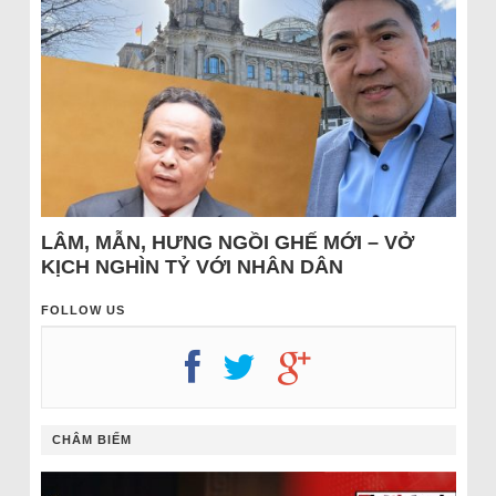
LÂM, MẪN, HƯNG NGỒI GHẾ MỚI – VỞ
KỊCH NGHÌN TỶ VỚI NHÂN DÂN
FOLLOW US
CHÂM BIẾM