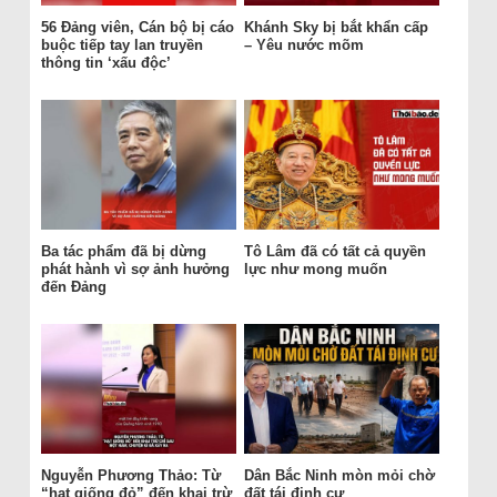
56 Đảng viên, Cán bộ bị cáo
Khánh Sky bị bắt khẩn cấp
buộc tiếp tay lan truyền
– Yêu nước mõm
thông tin ‘xấu độc’
Ba tác phẩm đã bị dừng
Tô Lâm đã có tất cả quyền
phát hành vì sợ ảnh hưởng
lực như mong muốn
đến Đảng
Nguyễn Phương Thảo: Từ
Dân Bắc Ninh mòn mỏi chờ
“hạt giống đỏ” đến khai trừ
đất tái định cư