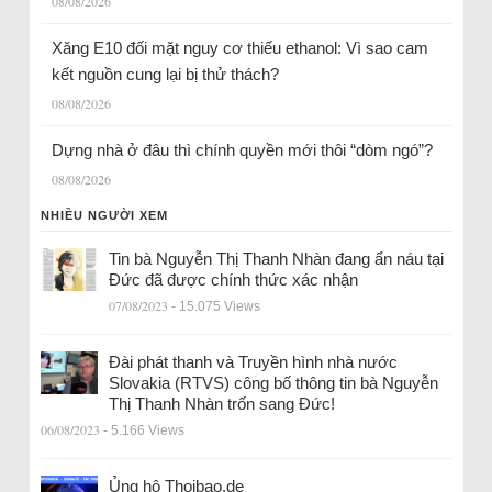
08/08/2026
Xăng E10 đối mặt nguy cơ thiếu ethanol: Vì sao cam
kết nguồn cung lại bị thử thách?
08/08/2026
Dựng nhà ở đâu thì chính quyền mới thôi “dòm ngó”?
08/08/2026
NHIỀU NGƯỜI XEM
Tin bà Nguyễn Thị Thanh Nhàn đang ẩn náu tại
Đức đã được chính thức xác nhận
07/08/2023
- 15.075 Views
Đài phát thanh và Truyền hình nhà nước
Slovakia (RTVS) công bố thông tin bà Nguyễn
Thị Thanh Nhàn trốn sang Đức!
06/08/2023
- 5.166 Views
Ủng hộ Thoibao.de