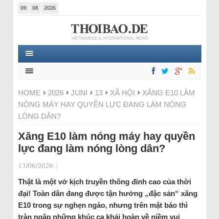
09
08
2026
HOME
2026
JUNI
13
XÃ HỘI
XĂNG E10 LÀM
NÓNG MÁY HAY QUYỀN LỰC ĐANG LÀM NÓNG
LÒNG DÂN?
Xăng E10 làm nóng máy hay quyền
lực đang làm nóng lòng dân?
13/06/2026
|
Thật là một vở kịch truyền thông đỉnh cao của thời
đại! Toàn dân đang được tận hưởng „đặc sản“ xăng
E10 trong sự nghẹn ngào, nhưng trên mặt báo thì
tràn ngập những khúc ca khải hoàn về niềm vui