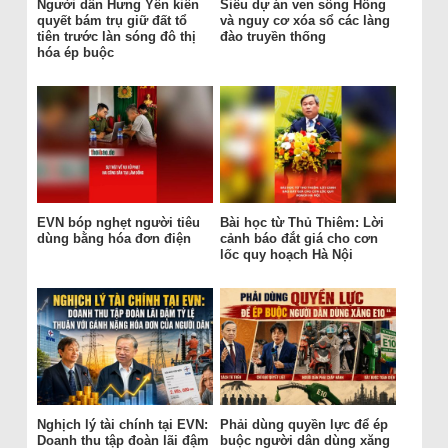
Người dân Hưng Yên kiên
Siêu dự án ven sông Hồng
quyết bám trụ giữ đất tổ
và nguy cơ xóa sổ các làng
tiên trước làn sóng đô thị
đào truyền thống
hóa ép buộc
EVN bóp nghẹt người tiêu
Bài học từ Thủ Thiêm: Lời
dùng bằng hóa đơn điện
cảnh báo đắt giá cho cơn
lốc quy hoạch Hà Nội
Nghịch lý tài chính tại EVN:
Phải dùng quyền lực để ép
Doanh thu tập đoàn lãi đậm
buộc người dân dùng xăng