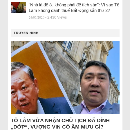
“Nhà là để ở, không phải để tích sản”: Vì sao Tô
Lâm không đánh thuế Bất Động sản thứ 2?
24/05/2026
- 2.430 Views
TRUYỀN HÌNH
TÔ LÂM VỪA NHẬN CHỦ TỊCH ĐÃ DÍNH
„DỚP“, VƯỢNG VIN CÓ ÂM MƯU GÌ?