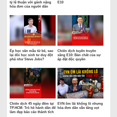
tỷ lệ thuận với gánh nặng
E10
hóa đơn của người dân
Ép học văn mẫu từ bé, sao
Chiến dịch tuyên truyền
lại đòi học sinh tư duy đột
xăng E10: Bản chất của sự
phá như Steve Jobs?
áp đặt độc quyền
Chiến dịch 45 ngày đêm tại
EVN ôm lãi khổng lồ nhưng
TP.HCM: Trò hề hành dân để
hóa đơn dân vẫn tăng vọt
làm đẹp báo cáo thành tích