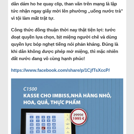
dân dám ho he quay clip, than vãn trên mạng là lập
tức nhận ngay giấy mời lên phường „uống nước trà“
vì tội làm mất trật tự.
Công thức đồng thuận thời nay thật tiện lợi: tước
đoạt quyền lựa chọn, bịt miệng người chê và dùng
quyền lực bóp nghẹt tiếng nói phản kháng. Đúng là
khi dân không được phép mở miệng, thì mặc nhiên
đất nước đang vô cùng hạnh phúc!
https://www.facebook.com/share/p/1CjfTsXccP/