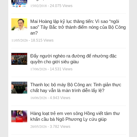
15/02/2018
- 24.075 Views
Mai Hoàng lập kỷ lục thăng tiến: Vì sao “ngôi
sao” Tây Bắc trở thành điểm nóng của Bộ Công
an?
11/05/2026
- 18.515 Views
Đẩy người nghèo ra đường để nhường đặc
quyền cho giới siêu giàu
17/06/2026
- 14.531 Views
Thanh lọc bộ máy Bộ Công an: Tinh giản thực
chất hay vẫn là màn trình diễn lấy lệ?
16/06/2026
- 4.943 Views
Hàng loạt trẻ em ven sông Hồng viết tâm thư
khẩn cầu bà Ngô Phương Ly cứu giúp
28/05/2026
- 3.782 Views