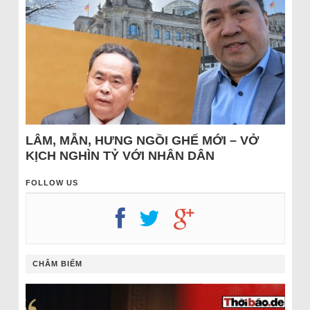
LÂM, MẪN, HƯNG NGỒI GHẾ MỚI – VỞ
KỊCH NGHÌN TỶ VỚI NHÂN DÂN
FOLLOW US
CHÂM BIẾM