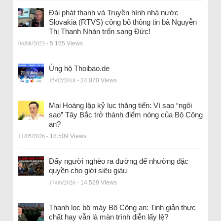
Đài phát thanh và Truyền hình nhà nước
Slovakia (RTVS) công bố thông tin bà Nguyễn
Thị Thanh Nhàn trốn sang Đức!
06/08/2023
- 5.165 Views
Ủng hộ Thoibao.de
15/02/2018
- 24.070 Views
Mai Hoàng lập kỷ lục thăng tiến: Vì sao “ngôi
sao” Tây Bắc trở thành điểm nóng của Bộ Công
an?
11/05/2026
- 18.509 Views
Đẩy người nghèo ra đường để nhường đặc
quyền cho giới siêu giàu
17/06/2026
- 14.529 Views
Thanh lọc bộ máy Bộ Công an: Tinh giản thực
chất hay vẫn là màn trình diễn lấy lệ?