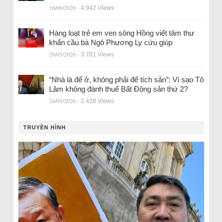
16/06/2026
- 4.942 Views
Hàng loạt trẻ em ven sông Hồng viết tâm thư
khẩn cầu bà Ngô Phương Ly cứu giúp
28/05/2026
- 3.781 Views
“Nhà là để ở, không phải để tích sản”: Vì sao Tô
Lâm không đánh thuế Bất Động sản thứ 2?
24/05/2026
- 2.428 Views
TRUYỀN HÌNH