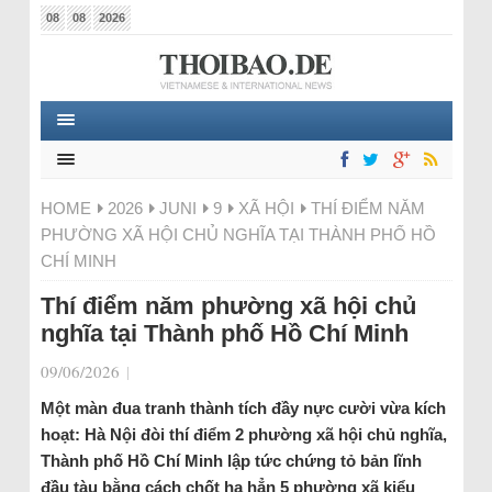
08
08
2026
HOME
2026
JUNI
9
XÃ HỘI
THÍ ĐIỂM NĂM
PHƯỜNG XÃ HỘI CHỦ NGHĨA TẠI THÀNH PHỐ HỒ
CHÍ MINH
Thí điểm năm phường xã hội chủ
nghĩa tại Thành phố Hồ Chí Minh
09/06/2026
|
Một màn đua tranh thành tích đầy nực cười vừa kích
hoạt: Hà Nội đòi thí điểm 2 phường xã hội chủ nghĩa,
Thành phố Hồ Chí Minh lập tức chứng tỏ bản lĩnh
đầu tàu bằng cách chốt hạ hẳn 5 phường xã kiểu