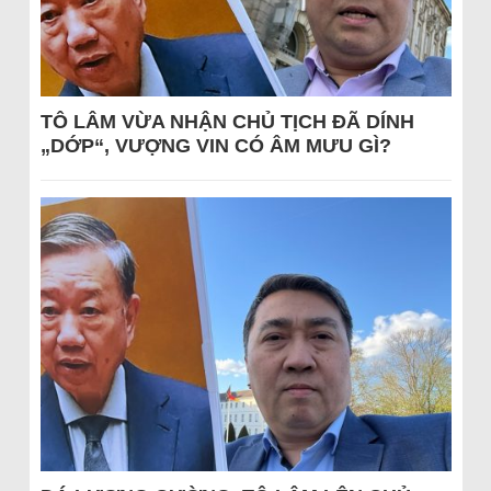
TÔ LÂM VỪA NHẬN CHỦ TỊCH ĐÃ DÍNH
„DỚP“, VƯỢNG VIN CÓ ÂM MƯU GÌ?