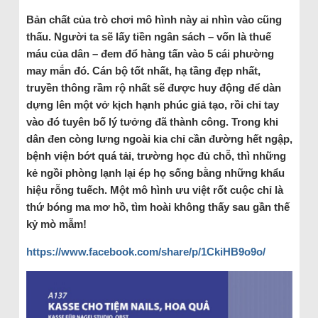
Bản chất của trò chơi mô hình này ai nhìn vào cũng
thấu. Người ta sẽ lấy tiền ngân sách – vốn là thuế
máu của dân – đem đổ hàng tấn vào 5 cái phường
may mắn đó. Cán bộ tốt nhất, hạ tầng đẹp nhất,
truyền thông rầm rộ nhất sẽ được huy động để dàn
dựng lên một vở kịch hạnh phúc giả tạo, rồi chỉ tay
vào đó tuyên bố lý tưởng đã thành công. Trong khi
dân đen còng lưng ngoài kia chỉ cần đường hết ngập,
bệnh viện bớt quá tải, trường học đủ chỗ, thì những
kẻ ngồi phòng lạnh lại ép họ sống bằng những khẩu
hiệu rỗng tuếch. Một mô hình ưu việt rốt cuộc chỉ là
thứ bóng ma mơ hồ, tìm hoài không thấy sau gần thế
kỷ mò mẫm!
https://www.facebook.com/share/p/1CkiHB9o9o/