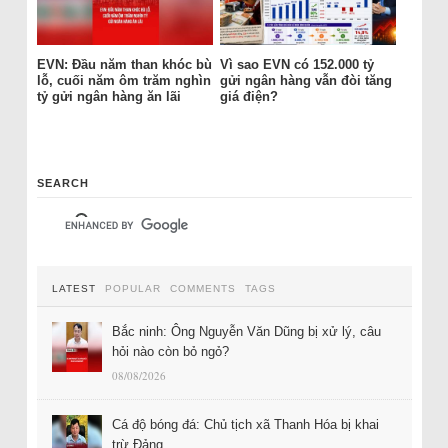
EVN: Đầu năm than khóc bù
Vì sao EVN có 152.000 tỷ
lỗ, cuối năm ôm trăm nghìn
gửi ngân hàng vẫn đòi tăng
tỷ gửi ngân hàng ăn lãi
giá điện?
SEARCH
LATEST
POPULAR
COMMENTS
TAGS
Bắc ninh: Ông Nguyễn Văn Dũng bị xử lý, câu
hỏi nào còn bỏ ngỏ?
08/08/2026
Cá độ bóng đá: Chủ tịch xã Thanh Hóa bị khai
trừ Đảng