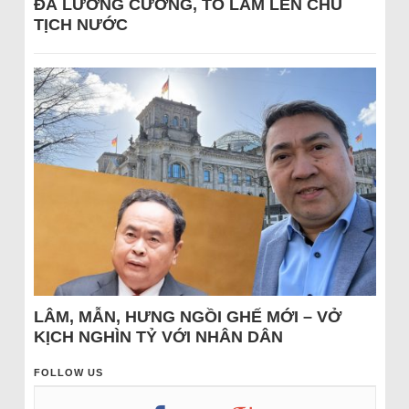
ĐÁ LƯƠNG CƯỜNG, TÔ LÂM LÊN CHỦ
TỊCH NƯỚC
LÂM, MẪN, HƯNG NGỒI GHẾ MỚI – VỞ
KỊCH NGHÌN TỶ VỚI NHÂN DÂN
FOLLOW US