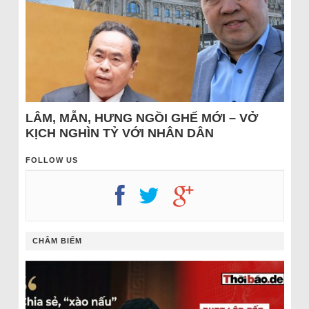
LÂM, MẪN, HƯNG NGỒI GHẾ MỚI – VỞ
KỊCH NGHÌN TỶ VỚI NHÂN DÂN
FOLLOW US
CHÂM BIẾM