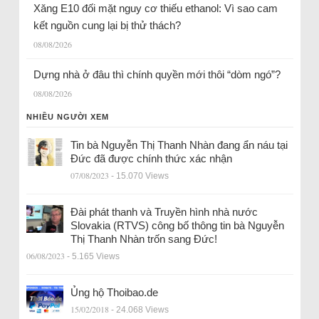
Xăng E10 đối mặt nguy cơ thiếu ethanol: Vì sao cam
kết nguồn cung lại bị thử thách?
08/08/2026
Dựng nhà ở đâu thì chính quyền mới thôi “dòm ngó”?
08/08/2026
NHIỀU NGƯỜI XEM
Tin bà Nguyễn Thị Thanh Nhàn đang ẩn náu tại
Đức đã được chính thức xác nhận
07/08/2023
- 15.070 Views
Đài phát thanh và Truyền hình nhà nước
Slovakia (RTVS) công bố thông tin bà Nguyễn
Thị Thanh Nhàn trốn sang Đức!
06/08/2023
- 5.165 Views
Ủng hộ Thoibao.de
15/02/2018
- 24.068 Views