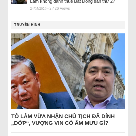
Lâm không đánh thuế Bất Động sản thứ 2?
24/05/2026
- 2.426 Views
TRUYỀN HÌNH
TÔ LÂM VỪA NHẬN CHỦ TỊCH ĐÃ DÍNH
„DỚP“, VƯỢNG VIN CÓ ÂM MƯU GÌ?