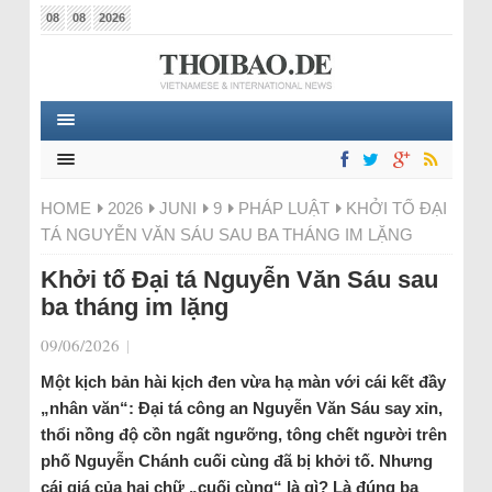
08
08
2026
HOME
2026
JUNI
9
PHÁP LUẬT
KHỞI TỐ ĐẠI
TÁ NGUYỄN VĂN SÁU SAU BA THÁNG IM LẶNG
Khởi tố Đại tá Nguyễn Văn Sáu sau
ba tháng im lặng
09/06/2026
|
Một kịch bản hài kịch đen vừa hạ màn với cái kết đầy
„nhân văn“: Đại tá công an Nguyễn Văn Sáu say xỉn,
thổi nồng độ cồn ngất ngưỡng, tông chết người trên
phố Nguyễn Chánh cuối cùng đã bị khởi tố. Nhưng
cái giá của hai chữ „cuối cùng“ là gì? Là đúng ba