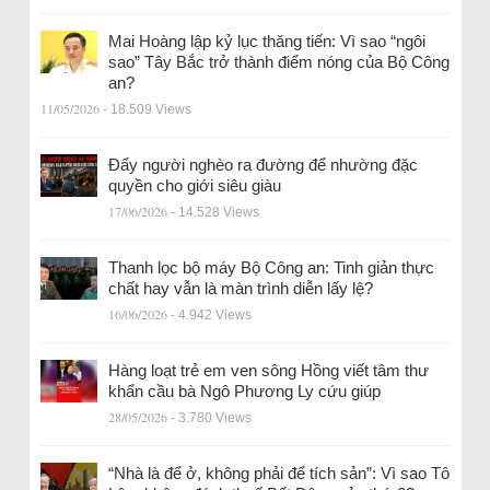
Mai Hoàng lập kỷ lục thăng tiến: Vì sao “ngôi
sao” Tây Bắc trở thành điểm nóng của Bộ Công
an?
11/05/2026
- 18.509 Views
Đẩy người nghèo ra đường để nhường đặc
quyền cho giới siêu giàu
17/06/2026
- 14.528 Views
Thanh lọc bộ máy Bộ Công an: Tinh giản thực
chất hay vẫn là màn trình diễn lấy lệ?
16/06/2026
- 4.942 Views
Hàng loạt trẻ em ven sông Hồng viết tâm thư
khẩn cầu bà Ngô Phương Ly cứu giúp
28/05/2026
- 3.780 Views
“Nhà là để ở, không phải để tích sản”: Vì sao Tô