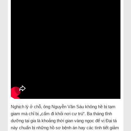
Nghịch lý ở chỗ, ông Nguyễn Văn Sáu không hề bị tạm
giam mà chỉ bị „cấm đi khỏi nơi cư trú“. Ba tháng tĩnh
dưỡng tại gia là khoảng thời gian vàng ngọc để vị Đại tá
này chuẩn bị những hồ sơ bệnh án hay các tình tiết giảm