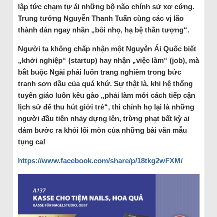
lập tức chạm tự ái những bộ não chính sử xơ cứng.
Trung tướng Nguyễn Thanh Tuấn cùng các vị lão
thành dán ngay nhãn „bôi nhọ, hạ bệ thần tượng“.
Người ta không chấp nhận một Nguyễn Ái Quốc biết
„khởi nghiệp“ (startup) hay nhận „việc làm“ (job), mà
bắt buộc Ngài phải luôn trang nghiêm trong bức
tranh sơn dầu của quá khứ. Sự thật là, khi hệ thống
tuyên giáo luôn kêu gào „phải làm mới cách tiếp cận
lịch sử để thu hút giới trẻ“, thì chính họ lại là những
người đầu tiên nhảy dựng lên, trừng phạt bất kỳ ai
dám bước ra khỏi lối mòn của những bài văn mẫu
tụng ca!
https://www.facebook.com/share/p/18tkg2wFXM/