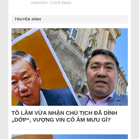
24/05/2026
- 2.419 Views
TRUYỀN HÌNH
TÔ LÂM VỪA NHẬN CHỦ TỊCH ĐÃ DÍNH
„DỚP“, VƯỢNG VIN CÓ ÂM MƯU GÌ?