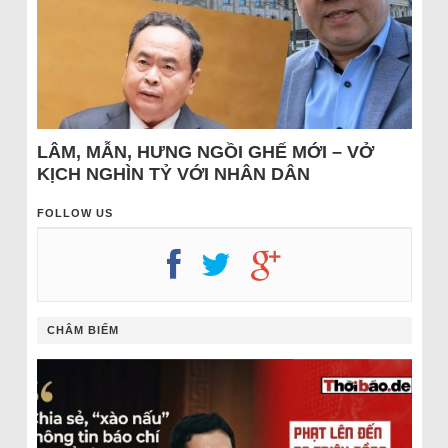
LÂM, MẪN, HƯNG NGỒI GHẾ MỚI – VỞ
KỊCH NGHÌN TỶ VỚI NHÂN DÂN
FOLLOW US
CHÂM BIẾM