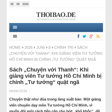
06
08
2026
HOME
2026
JUNI
8
CHÍNH TRỊ
SÁCH
„CHUYỆN VỚI THANH“: KHI GIẢNG VIÊN TƯ TƯỞNG
HỒ CHÍ MINH BỊ CHÍNH „TƯ TƯỞNG“ QUẬT NGÃ
Sách „Chuyện với Thanh“: Khi
giảng viên Tư tưởng Hồ Chí Minh bị
chính „Tư tưởng“ quật ngã
08/06/2026
|
Chuyện thật như đùa trong làng xuất bản: Một giảng
viên chuyên dạy môn Tư tưởng Hồ Chí Minh, vì
muốn đổi mới cách tiếp cận cho bớt „khô khốc“, đã