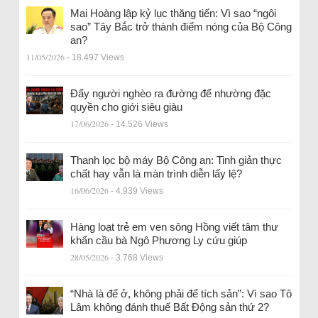
Mai Hoàng lập kỷ lục thăng tiến: Vì sao “ngôi
sao” Tây Bắc trở thành điểm nóng của Bộ Công
an?
11/05/2026
- 18.497 Views
Đẩy người nghèo ra đường để nhường đặc
quyền cho giới siêu giàu
17/06/2026
- 14.526 Views
Thanh lọc bộ máy Bộ Công an: Tinh giản thực
chất hay vẫn là màn trình diễn lấy lệ?
16/06/2026
- 4.939 Views
Hàng loạt trẻ em ven sông Hồng viết tâm thư
khẩn cầu bà Ngô Phương Ly cứu giúp
28/05/2026
- 3.768 Views
“Nhà là để ở, không phải để tích sản”: Vì sao Tô
Lâm không đánh thuế Bất Động sản thứ 2?