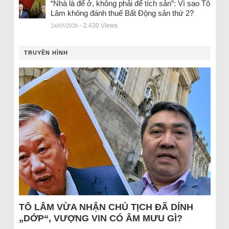
“Nhà là để ở, không phải để tích sản”: Vì sao Tô
Lâm không đánh thuế Bất Động sản thứ 2?
24/05/2026
- 2.430 Views
TRUYỀN HÌNH
TÔ LÂM VỪA NHẬN CHỦ TỊCH ĐÃ DÍNH
„DỚP“, VƯỢNG VIN CÓ ÂM MƯU GÌ?