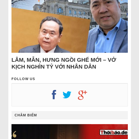
LÂM, MẪN, HƯNG NGỒI GHẾ MỚI – VỞ
KỊCH NGHÌN TỶ VỚI NHÂN DÂN
FOLLOW US
CHÂM BIẾM