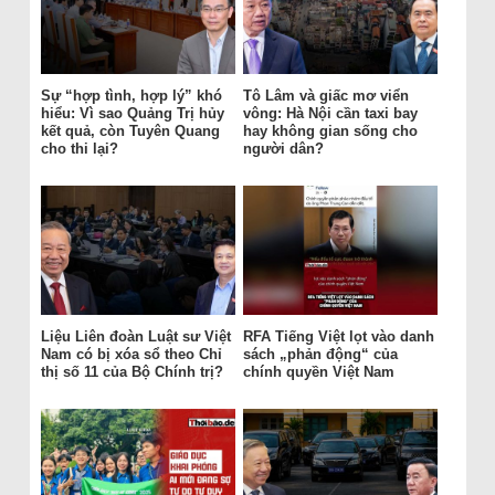
Sự “hợp tình, hợp lý” khó
Tô Lâm và giấc mơ viển
hiểu: Vì sao Quảng Trị hủy
vông: Hà Nội cần taxi bay
kết quả, còn Tuyên Quang
hay không gian sống cho
cho thi lại?
người dân?
Liệu Liên đoàn Luật sư Việt
RFA Tiếng Việt lọt vào danh
Nam có bị xóa sổ theo Chỉ
sách „phản động“ của
thị số 11 của Bộ Chính trị?
chính quyền Việt Nam