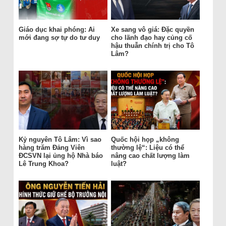
Giáo dục khai phóng: Ai
Xe sang vô giá: Đặc quyền
mới đang sợ tự do tư duy
cho lãnh đạo hay củng cố
hậu thuẫn chính trị cho Tô
Lâm?
Kỷ nguyên Tô Lâm: Vì sao
Quốc hội họp „không
hàng trăm Đảng Viên
thường lệ“: Liệu có thể
ĐCSVN lại ủng hộ Nhà báo
nâng cao chất lượng làm
Lê Trung Khoa?
luật?