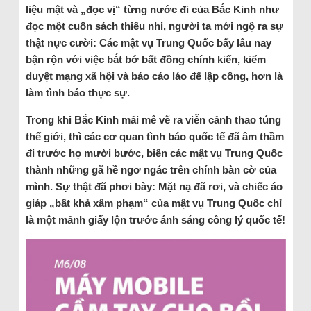
liệu mật và „đọc vị“ từng nước đi của Bắc Kinh như
đọc một cuốn sách thiếu nhi, người ta mới ngộ ra sự
thật nực cười: Các mật vụ Trung Quốc bấy lâu nay
bận rộn với việc bắt bớ bất đồng chính kiến, kiểm
duyệt mạng xã hội và báo cáo láo để lập công, hơn là
làm tình báo thực sự.
Trong khi Bắc Kinh mải mê vẽ ra viễn cảnh thao túng
thế giới, thì các cơ quan tình báo quốc tế đã âm thầm
đi trước họ mười bước, biến các mật vụ Trung Quốc
thành những gã hề ngơ ngác trên chính bàn cờ của
mình. Sự thật đã phơi bày: Mặt nạ đã rơi, và chiếc áo
giáp „bất khả xâm phạm“ của mật vụ Trung Quốc chỉ
là một mảnh giấy lộn trước ánh sáng công lý quốc tế!