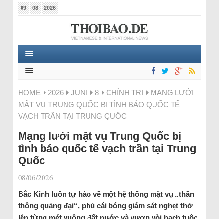
09
08
2026
HOME
2026
JUNI
8
CHÍNH TRỊ
MẠNG LƯỚI
MẬT VỤ TRUNG QUỐC BỊ TÌNH BÁO QUỐC TẾ
VẠCH TRẦN TẠI TRUNG QUỐC
Mạng lưới mật vụ Trung Quốc bị
tình báo quốc tế vạch trần tại Trung
Quốc
08/06/2026
|
Bắc Kinh luôn tự hào về một hệ thống mật vụ „thần
thông quảng đại“, phủ cái bóng giám sát nghẹt thở
lên từng mét vuông đất nước và vươn vòi bạch tuộc