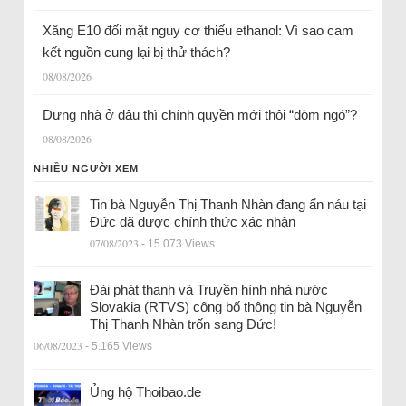
Xăng E10 đối mặt nguy cơ thiếu ethanol: Vì sao cam
kết nguồn cung lại bị thử thách?
08/08/2026
Dựng nhà ở đâu thì chính quyền mới thôi “dòm ngó”?
08/08/2026
NHIỀU NGƯỜI XEM
Tin bà Nguyễn Thị Thanh Nhàn đang ẩn náu tại
Đức đã được chính thức xác nhận
07/08/2023
- 15.073 Views
Đài phát thanh và Truyền hình nhà nước
Slovakia (RTVS) công bố thông tin bà Nguyễn
Thị Thanh Nhàn trốn sang Đức!
06/08/2023
- 5.165 Views
Ủng hộ Thoibao.de