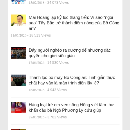
15/02/2018
- 24.073 Views
Mai Hoàng lập kỷ lục thăng tiến: Vì sao “ngôi
sao” Tây Bắc trở thành điểm nóng của Bộ Công
an?
11/05/2026
- 18.513 Views
Đẩy người nghèo ra đường để nhường đặc
quyền cho giới siêu giàu
17/06/2026
- 14.530 Views
Thanh lọc bộ máy Bộ Công an: Tinh giản thực
chất hay vẫn là màn trình diễn lấy lệ?
16/06/2026
- 4.943 Views
Hàng loạt trẻ em ven sông Hồng viết tâm thư
khẩn cầu bà Ngô Phương Ly cứu giúp
28/05/2026
- 3.782 Views