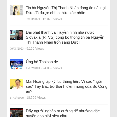
Tin bà Nguyễn Thị Thanh Nhàn đang ẩn náu tại
Đức đã được chính thức xác nhận
07/08/2023
- 15.070 Views
Đài phát thanh và Truyền hình nhà nước
Slovakia (RTVS) công bố thông tin bà Nguyễn
Thị Thanh Nhàn trốn sang Đức!
06/08/2023
- 5.165 Views
Ủng hộ Thoibao.de
15/02/2018
- 24.069 Views
Mai Hoàng lập kỷ lục thăng tiến: Vì sao “ngôi
sao” Tây Bắc trở thành điểm nóng của Bộ Công
an?
11/05/2026
- 18.509 Views
Đẩy người nghèo ra đường để nhường đặc
quyền cho giới siêu giàu