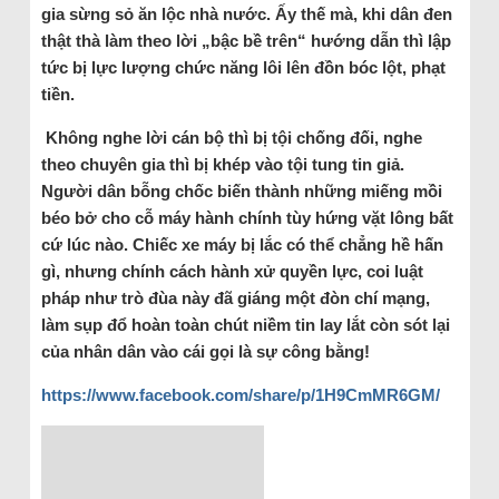
gia sừng sỏ ăn lộc nhà nước. Ấy thế mà, khi dân đen
thật thà làm theo lời „bậc bề trên“ hướng dẫn thì lập
tức bị lực lượng chức năng lôi lên đồn bóc lột, phạt
tiền.
Không nghe lời cán bộ thì bị tội chống đối, nghe
theo chuyên gia thì bị khép vào tội tung tin giả.
Người dân bỗng chốc biến thành những miếng mồi
béo bở cho cỗ máy hành chính tùy hứng vặt lông bất
cứ lúc nào. Chiếc xe máy bị lắc có thể chẳng hề hấn
gì, nhưng chính cách hành xử quyền lực, coi luật
pháp như trò đùa này đã giáng một đòn chí mạng,
làm sụp đổ hoàn toàn chút niềm tin lay lắt còn sót lại
của nhân dân vào cái gọi là sự công bằng!
https://www.facebook.com/share/p/1H9CmMR6GM/