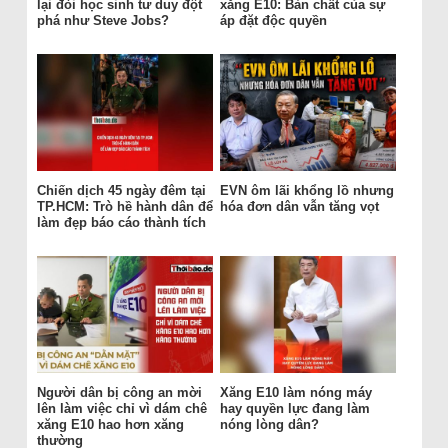
lại đòi học sinh tư duy đột
xăng E10: Bản chất của sự
phá như Steve Jobs?
áp đặt độc quyền
Chiến dịch 45 ngày đêm tại
EVN ôm lãi khổng lồ nhưng
TP.HCM: Trò hề hành dân để
hóa đơn dân vẫn tăng vọt
làm đẹp báo cáo thành tích
Người dân bị công an mời
Xăng E10 làm nóng máy
lên làm việc chỉ vì dám chê
hay quyền lực đang làm
xăng E10 hao hơn xăng
nóng lòng dân?
thường