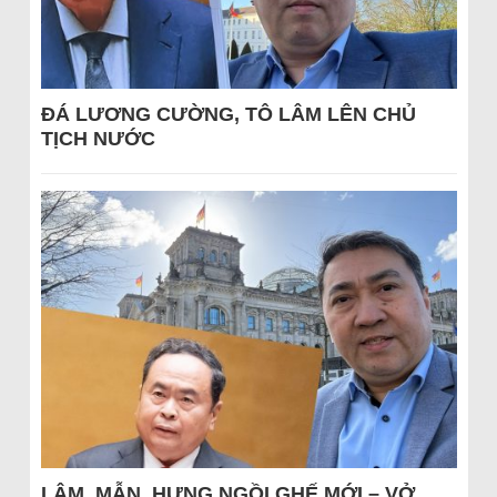
ĐÁ LƯƠNG CƯỜNG, TÔ LÂM LÊN CHỦ
TỊCH NƯỚC
LÂM, MẪN, HƯNG NGỒI GHẾ MỚI – VỞ