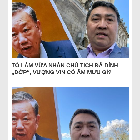
TÔ LÂM VỪA NHẬN CHỦ TỊCH ĐÃ DÍNH
„DỚP“, VƯỢNG VIN CÓ ÂM MƯU GÌ?