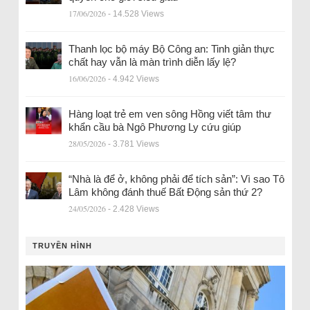
17/06/2026
- 14.528 Views
Thanh lọc bộ máy Bộ Công an: Tinh giản thực
chất hay vẫn là màn trình diễn lấy lệ?
16/06/2026
- 4.942 Views
Hàng loạt trẻ em ven sông Hồng viết tâm thư
khẩn cầu bà Ngô Phương Ly cứu giúp
28/05/2026
- 3.781 Views
“Nhà là để ở, không phải để tích sản”: Vì sao Tô
Lâm không đánh thuế Bất Động sản thứ 2?
24/05/2026
- 2.428 Views
TRUYỀN HÌNH