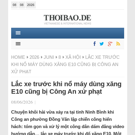
08
08
2026
HOME
2026
JUNI
8
XÃ HỘI
LẮC XE TRƯỚC
KHI NỔ MÁY DÙNG XĂNG E10 CŨNG BỊ CÔNG AN
XỬ PHẠT
Lắc xe trước khi nổ máy dùng xăng
E10 cũng bị Công An xử phạt
08/06/2026
|
Chuyện khôi hài vừa xảy ra tại tỉnh Ninh Bình khi
Công an phường Đồng Văn lập chiến công hiển
hách: tóm gọn và xử lý một công dân dám đăng video
hướng dẫn… lắc xe máy trước khi đổ xăng E10. Một