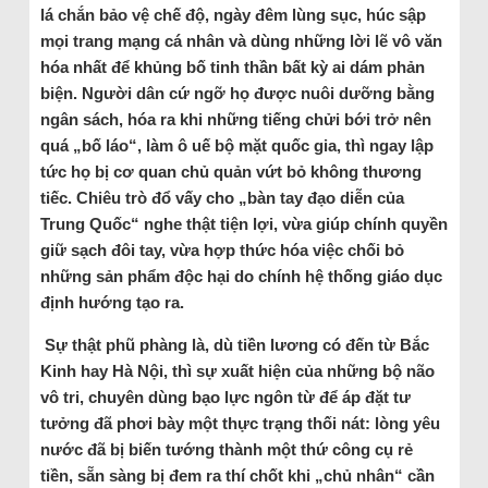
lá chắn bảo vệ chế độ, ngày đêm lùng sục, húc sập
mọi trang mạng cá nhân và dùng những lời lẽ vô văn
hóa nhất để khủng bố tinh thần bất kỳ ai dám phản
biện. Người dân cứ ngỡ họ được nuôi dưỡng bằng
ngân sách, hóa ra khi những tiếng chửi bới trở nên
quá „bố láo“, làm ô uế bộ mặt quốc gia, thì ngay lập
tức họ bị cơ quan chủ quản vứt bỏ không thương
tiếc. Chiêu trò đổ vấy cho „bàn tay đạo diễn của
Trung Quốc“ nghe thật tiện lợi, vừa giúp chính quyền
giữ sạch đôi tay, vừa hợp thức hóa việc chối bỏ
những sản phẩm độc hại do chính hệ thống giáo dục
định hướng tạo ra.
Sự thật phũ phàng là, dù tiền lương có đến từ Bắc
Kinh hay Hà Nội, thì sự xuất hiện của những bộ não
vô tri, chuyên dùng bạo lực ngôn từ để áp đặt tư
tưởng đã phơi bày một thực trạng thối nát: lòng yêu
nước đã bị biến tướng thành một thứ công cụ rẻ
tiền, sẵn sàng bị đem ra thí chốt khi „chủ nhân“ cần