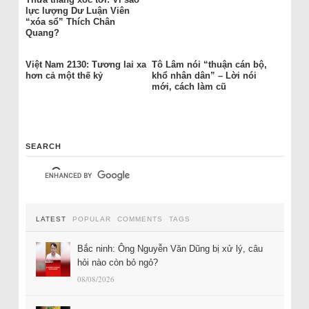
lực lượng Dư Luận Viên
“xóa sổ” Thích Chân
Quang?
Việt Nam 2130: Tương lai xa
Tô Lâm nói “thuận cán bộ,
hơn cả một thế kỷ
khổ nhân dân” – Lời nói
mới, cách làm cũ
SEARCH
LATEST
POPULAR
COMMENTS
TAGS
Bắc ninh: Ông Nguyễn Văn Dũng bị xử lý, câu
hỏi nào còn bỏ ngỏ?
08/08/2026