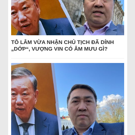
TÔ LÂM VỪA NHẬN CHỦ TỊCH ĐÃ DÍNH
„DỚP“, VƯỢNG VIN CÓ ÂM MƯU GÌ?