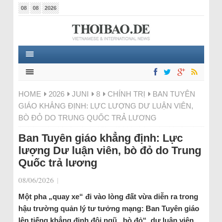
08
08
2026
HOME
2026
JUNI
8
CHÍNH TRỊ
BAN TUYÊN
GIÁO KHẲNG ĐỊNH: LỰC LƯỢNG DƯ LUẬN VIÊN,
BÒ ĐỎ DO TRUNG QUỐC TRẢ LƯƠNG
Ban Tuyên giáo khẳng định: Lực
lượng Dư luận viên, bò đỏ do Trung
Quốc trả lương
08/06/2026
|
Một pha „quay xe“ đi vào lòng đất vừa diễn ra trong
hậu trường quản lý tư tưởng mạng: Ban Tuyên giáo
lên tiếng khẳng định đội ngũ „bò đỏ“, dư luận viên