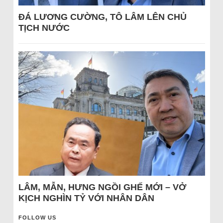
ĐÁ LƯƠNG CƯỜNG, TÔ LÂM LÊN CHỦ
TỊCH NƯỚC
LÂM, MẪN, HƯNG NGỒI GHẾ MỚI – VỞ
KỊCH NGHÌN TỶ VỚI NHÂN DÂN
FOLLOW US