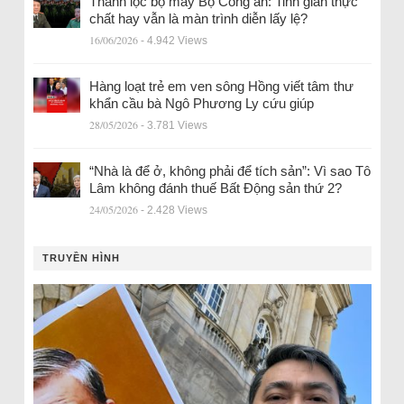
Thanh lọc bộ máy Bộ Công an: Tinh giản thực
chất hay vẫn là màn trình diễn lấy lệ?
16/06/2026
- 4.942 Views
Hàng loạt trẻ em ven sông Hồng viết tâm thư
khẩn cầu bà Ngô Phương Ly cứu giúp
28/05/2026
- 3.781 Views
“Nhà là để ở, không phải để tích sản”: Vì sao Tô
Lâm không đánh thuế Bất Động sản thứ 2?
24/05/2026
- 2.428 Views
TRUYỀN HÌNH