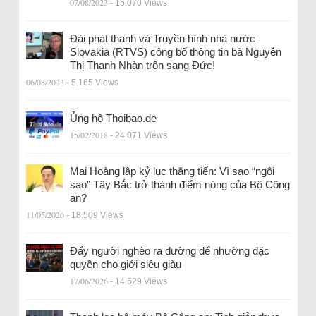
07/08/2023
- 15.070 Views
Đài phát thanh và Truyền hình nhà nước
Slovakia (RTVS) công bố thông tin bà Nguyễn
Thị Thanh Nhàn trốn sang Đức!
06/08/2023
- 5.165 Views
Ủng hộ Thoibao.de
15/02/2018
- 24.071 Views
Mai Hoàng lập kỷ lục thăng tiến: Vì sao “ngôi
sao” Tây Bắc trở thành điểm nóng của Bộ Công
an?
11/05/2026
- 18.509 Views
Đẩy người nghèo ra đường để nhường đặc
quyền cho giới siêu giàu
17/06/2026
- 14.529 Views