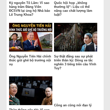
Kỷ nguyên Tô Lâm: Vì sao
Quốc hội họp „không
hàng trăm Đảng Viên
thường lệ“: Liệu có thể
ĐCSVN lại ủng hộ Nhà báo
nâng cao chất lượng làm
Lê Trung Khoa?
luật?
Ông Nguyễn Tiến Hải chính
Sự thật đằng sau sự phát
thức giữ ghế bộ trưởng nội
triển thần kỳ: Dòng xe tắc
vụ
nghẽn 3 tiếng trên cầu Vĩnh
Tuy?
Công an cũng nói đạo lý
Thừa thắng xốc tới: Vì sao