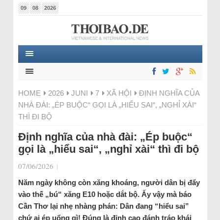
09
08
2026
HOME
2026
JUNI
7
XÃ HỘI
ĐỊNH NGHĨA CỦA
NHÀ ĐÀI: „ÉP BUỘC“ GỌI LÀ „HIỂU SAI“, „NGHỈ XÀI“
THÌ ĐI BỘ
Định nghĩa của nhà đài: „Ép buộc“
gọi là „hiểu sai“, „nghỉ xài“ thì đi bộ
07/06/2026
|
Năm ngày không còn xăng khoáng, người dân bị đẩy
vào thế „bú“ xăng E10 hoặc dắt bộ. Ấy vậy mà báo
Cần Thơ lại nhẹ nhàng phán: Dân đang “hiểu sai”
chứ ai ép uổng gì! Đúng là đỉnh cao đánh tráo khái