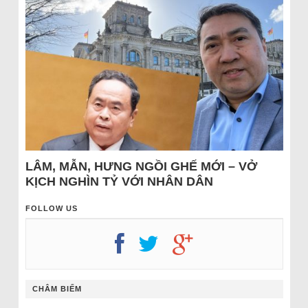
LÂM, MẪN, HƯNG NGỒI GHẾ MỚI – VỞ
KỊCH NGHÌN TỶ VỚI NHÂN DÂN
FOLLOW US
CHÂM BIẾM