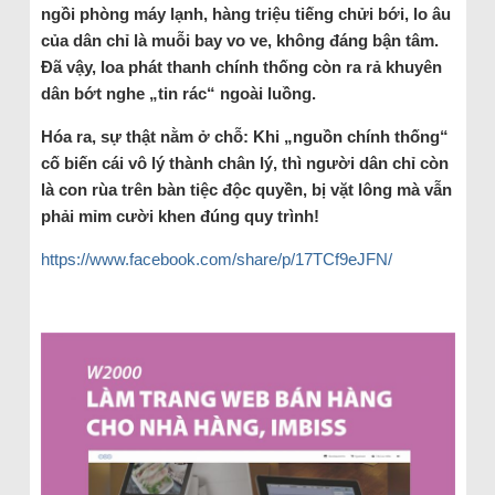
ngồi phòng máy lạnh, hàng triệu tiếng chửi bới, lo âu
của dân chỉ là muỗi bay vo ve, không đáng bận tâm.
Đã vậy, loa phát thanh chính thống còn ra rả khuyên
dân bớt nghe „tin rác“ ngoài luồng.
Hóa ra, sự thật nằm ở chỗ: Khi „nguồn chính thống“
cố biến cái vô lý thành chân lý, thì người dân chỉ còn
là con rùa trên bàn tiệc độc quyền, bị vặt lông mà vẫn
phải mỉm cười khen đúng quy trình!
https://www.facebook.com/share/p/17TCf9eJFN/