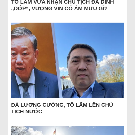
TÔ LÂM VỪA NHẬN CHỦ TỊCH ĐÃ DÍNH
„DỚP“, VƯỢNG VIN CÓ ÂM MƯU GÌ?
ĐÁ LƯƠNG CƯỜNG, TÔ LÂM LÊN CHỦ
TỊCH NƯỚC