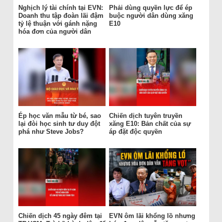
Nghịch lý tài chính tại EVN:
Phải dùng quyền lực để ép
Doanh thu tập đoàn lãi đậm
buộc người dân dùng xăng
tỷ lệ thuận với gánh nặng
E10
hóa đơn của người dân
Ép học văn mẫu từ bé, sao
Chiến dịch tuyên truyền
lại đòi học sinh tư duy đột
xăng E10: Bản chất của sự
phá như Steve Jobs?
áp đặt độc quyền
Chiến dịch 45 ngày đêm tại
EVN ôm lãi khổng lồ nhưng