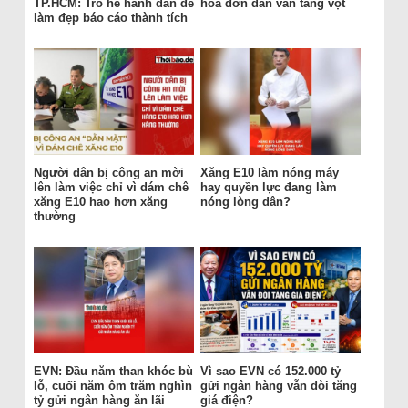
TP.HCM: Trò hề hành dân để
hóa đơn dân vẫn tăng vọt
làm đẹp báo cáo thành tích
Người dân bị công an mời
Xăng E10 làm nóng máy
lên làm việc chỉ vì dám chê
hay quyền lực đang làm
xăng E10 hao hơn xăng
nóng lòng dân?
thường
EVN: Đầu năm than khóc bù
Vì sao EVN có 152.000 tỷ
lỗ, cuối năm ôm trăm nghìn
gửi ngân hàng vẫn đòi tăng
tỷ gửi ngân hàng ăn lãi
giá điện?