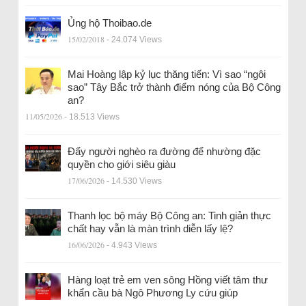
Ủng hộ Thoibao.de
15/02/2018
- 24.074 Views
Mai Hoàng lập kỷ lục thăng tiến: Vì sao “ngôi
sao” Tây Bắc trở thành điểm nóng của Bộ Công
an?
11/05/2026
- 18.513 Views
Đẩy người nghèo ra đường để nhường đặc
quyền cho giới siêu giàu
17/06/2026
- 14.530 Views
Thanh lọc bộ máy Bộ Công an: Tinh giản thực
chất hay vẫn là màn trình diễn lấy lệ?
16/06/2026
- 4.943 Views
Hàng loạt trẻ em ven sông Hồng viết tâm thư
khẩn cầu bà Ngô Phương Ly cứu giúp