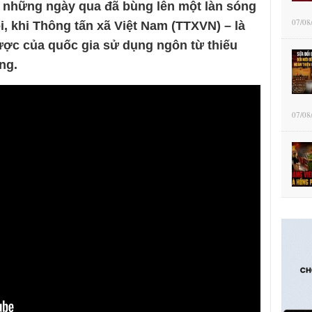
g những ngày qua đã bùng lên một làn sóng
07/08
, khi Thông tấn xã Việt Nam (TTXVN) – là
ược của quốc gia sử dụng ngôn từ thiếu
ng.
07/08