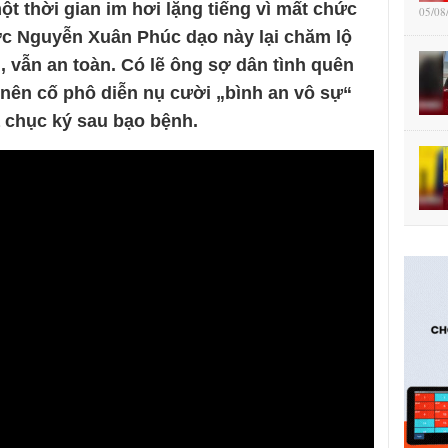
ột thời gian im hơi lặng tiếng vì mất chức
05/08
ớc Nguyễn Xuân Phúc dạo này lại chăm lộ
, vẫn an toàn. Có lẽ ông sợ dân tình quên
nên cố phô diễn nụ cười „bình an vô sự“
ả chục ký sau bạo bệnh.