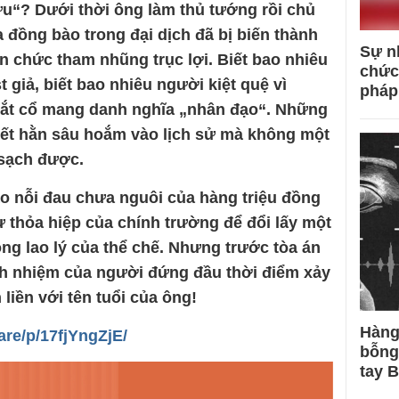
u“? Dưới thời ông làm thủ tướng rồi chủ
a đồng bào trong đại dịch đã bị biến thành
Sự n
 chức tham nhũng trục lợi. Biết bao nhiêu
chức
t giả, biết bao nhiêu người kiệt quệ vì
pháp
cắt cổ mang danh nghĩa „nhân đạo“. Những
 vết hằn sâu hoắm vào lịch sử mà không một
 sạch được.
ào nỗi đau chưa nguôi của hàng triệu đồng
 thỏa hiệp của chính trường để đổi lấy một
ng lao lý của thể chế. Nhưng trước tòa án
ch nhiệm của người đứng đầu thời điểm xảy
 liền với tên tuổi của ông!
Hàng
re/p/17fjYngZjE/
bỗng
tay 