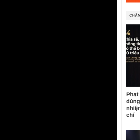
CHÂM
Phạt
dùng
nhiệ
chí