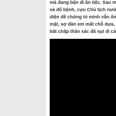
mà đang bận đi ăn tiệc. Sau m
và đổ bệnh, cựu Chủ tịch nư
diện để chứng tỏ mình vẫn ổn
mặt, sợ đàn em mất chỗ dựa, 
bất chấp thân xác đã sụt đi c