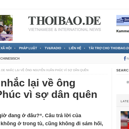
 đã được chính thức xác nhận
3 Jahren ago
XÃ HỘI
PHÁP LUẬT
TV&RADIO
LIÊN HỆ
TÀI TRỢ CHO THOIBAO.D
CHINESISCH
F
.DE NHẮC LẠI VỀ ÔNG NGUYỄN XUÂN PHÚC VÌ SỢ DÂN QUÊN
SEARC
nhắc lại về ông
húc vì sợ dân quên
LAT
iờ đang ở đâu?“. Câu trả lời của
 không ở trong tù, cũng không đi sám hối,