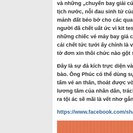
và những „chuyến bay giải cứ
tịch nước, nỗi đau sinh tử củ
mảnh đất béo bở cho các quan
người đã chết uất ức vì kit tes
những chiếc vé máy bay giá 
cái chết tức tưởi ấy chính là
tờ đơn xin thôi chức nào gột
Đây là sự đả kích trực diện v
bào. Ông Phúc có thể dùng sự
tấm vé an thân, thoát được vò
lương tâm của nhân dân, trá
ra tội ác sẽ mãi là vết nhơ gắn
https://www.facebook.com/sha