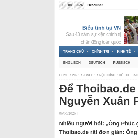
06
08
2026
Headline:
Tin bà Nguyễn Thị Thanh Nhàn đang ẩn náu tại Đức
Biểu tình tại VN
Sau 43 năm, sự kiện chính trị
chấn động toàn quốc
TRANG CHỦ
CHÍNH TRỊ
KINH TẾ
ENGLISCH
DEUTSCH
RUSSISCH
HOME
2026
JUNI
6
NỘI CHÍNH
ĐỂ THOIBAO
Để Thoibao.de 
Nguyễn Xuân P
06/06/2026
|
Nhiều người hỏi: „Ông Phúc g
Thoibao.de rất đơn giản: Ông