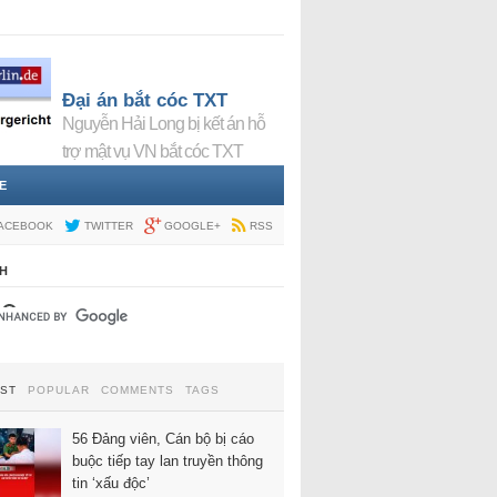
Đại án bắt cóc TXT
Nguyễn Hải Long bị kết án hỗ
trợ mật vụ VN bắt cóc TXT
E
ACEBOOK
TWITTER
GOOGLE+
RSS
H
EST
POPULAR
COMMENTS
TAGS
56 Đảng viên, Cán bộ bị cáo
buộc tiếp tay lan truyền thông
tin ‘xấu độc’