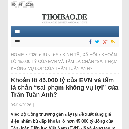
09
08
2026
HOME
2026
JUNI
5
KINH TẾ
,
XÃ HỘI
KHOẢN
LỖ 45.000 TỶ CỦA EVN VÀ TẤM LÁ CHẮN “SAI PHẠM
KHÔNG VỤ LỢI” CỦA TRẦN TUẤN ANH?
Khoản lỗ 45.000 tỷ của EVN và tấm
lá chắn “sai phạm không vụ lợi” của
Trần Tuấn Anh?
05/06/2026
|
Việc Bộ Công thương gần đây lại đề xuất tăng giá
điện nhằm bù đắp khoản lỗ hơn 45.000 tỷ đồng của
Tập đoàn Điện lực Việt Nam (EVN) đã và đang tạo ra