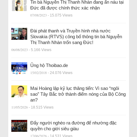
Tin bà Nguyễn Thị Thanh Nhàn đang ẩn náu tại
Đức đã được chính thức xác nhận
07/08/2023
- 15.075 Views
Đài phát thanh và Truyền hình nhà nước
Slovakia (RTVS) công bố thông tin bà Nguyễn
Thị Thanh Nhàn trốn sang Đức!
06/08/2023
- 5.166 Views
Ủng hộ Thoibao.de
15/02/2018
- 24.076 Views
Mai Hoàng lập kỷ lục thăng tiến: Vì sao “ngôi
sao” Tây Bắc trở thành điểm nóng của Bộ Công
an?
11/05/2026
- 18.515 Views
Đẩy người nghèo ra đường để nhường đặc
quyền cho giới siêu giàu
17/06/2026
- 14.531 Views