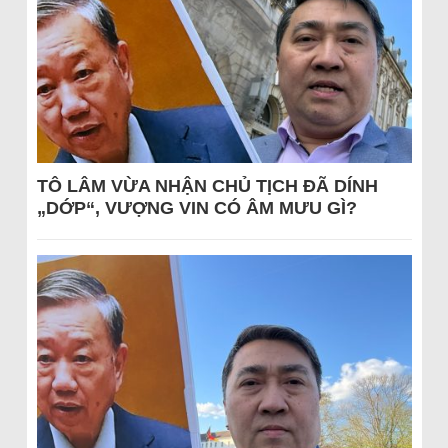
TÔ LÂM VỪA NHẬN CHỦ TỊCH ĐÃ DÍNH
„DỚP“, VƯỢNG VIN CÓ ÂM MƯU GÌ?