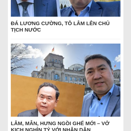
ĐÁ LƯƠNG CƯỜNG, TÔ LÂM LÊN CHỦ
TỊCH NƯỚC
LÂM, MẪN, HƯNG NGỒI GHẾ MỚI – VỞ
KỊCH NGHÌN TỶ VỚI NHÂN DÂN