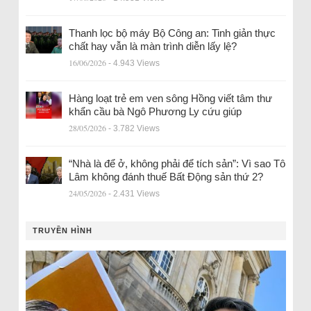
Thanh lọc bộ máy Bộ Công an: Tinh giản thực
chất hay vẫn là màn trình diễn lấy lệ?
16/06/2026
- 4.943 Views
Hàng loạt trẻ em ven sông Hồng viết tâm thư
khẩn cầu bà Ngô Phương Ly cứu giúp
28/05/2026
- 3.782 Views
“Nhà là để ở, không phải để tích sản”: Vì sao Tô
Lâm không đánh thuế Bất Động sản thứ 2?
24/05/2026
- 2.431 Views
TRUYỀN HÌNH