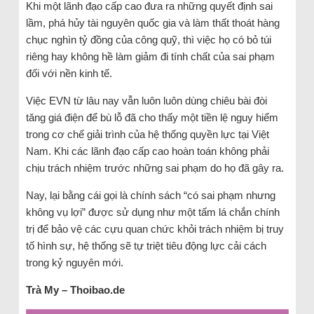
Khi một lãnh đạo cấp cao đưa ra những quyết định sai
lầm, phá hủy tài nguyên quốc gia và làm thất thoát hàng
chục nghìn tỷ đồng của công quỹ, thì việc họ có bỏ túi
riêng hay không hề làm giảm đi tính chất của sai phạm
đối với nền kinh tế.
Việc EVN từ lâu nay vẫn luôn luôn dùng chiêu bài đòi
tăng giá điện để bù lỗ đã cho thấy một tiền lệ nguy hiểm
trong cơ chế giải trình của hệ thống quyền lực tại Việt
Nam. Khi các lãnh đạo cấp cao hoàn toán không phải
chịu trách nhiệm trước những sai phạm do họ đã gây ra.
Nay, lại bằng cái gọi là chính sách “có sai phạm nhưng
không vụ lợi” được sử dụng như một tấm lá chắn chính
trị để bảo vệ các cựu quan chức khỏi trách nhiệm bị truy
tố hình sự, hệ thống sẽ tự triệt tiêu động lực cải cách
trong kỷ nguyên mới.
Trà My – Thoibao.de