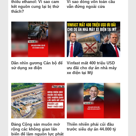
thiếu ethanol: Vì sao cam
Vì sao dòng vốn toàn cầu
kết nguồn cung lại bị thử
vẫn đứng ngoài cửa
thách?
Dân nhìn gương Cán bộ để
Vinfast mất 400 triệu USD
sử dụng xe điện
ưu đãi cho dự án nhà máy
xe điện tại Mỹ
Đảng Cộng sản muốn mở
Thiên nhiên phải cúi đầu
rộng các không gian lấn
trước siêu dự án 44.000 tỷ
biển để làm nguồn lực phát