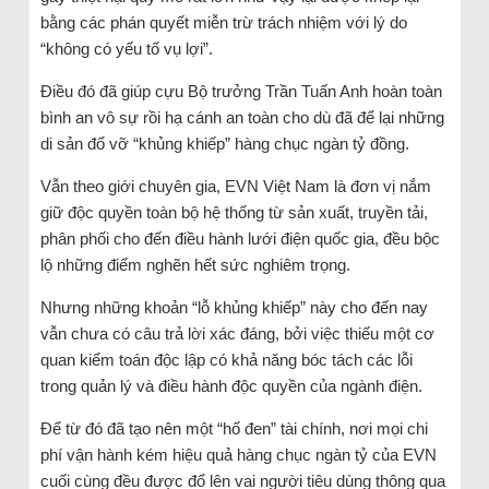
bằng các phán quyết miễn trừ trách nhiệm với lý do
“không có yếu tố vụ lợi”.
Điều đó đã giúp cựu Bộ trưởng Trần Tuấn Anh hoàn toàn
bình an vô sự rồi hạ cánh an toàn cho dù đã để lại những
di sản đổ vỡ “khủng khiếp” hàng chục ngàn tỷ đồng.
Vẫn theo giới chuyên gia, EVN Việt Nam là đơn vị nắm
giữ độc quyền toàn bộ hệ thống từ sản xuất, truyền tải,
phân phối cho đến điều hành lưới điện quốc gia, đều bộc
lộ những điểm nghẽn hết sức nghiêm trọng.
Nhưng những khoản “lỗ khủng khiếp” này cho đến nay
vẫn chưa có câu trả lời xác đáng, bởi việc thiếu một cơ
quan kiểm toán độc lập có khả năng bóc tách các lỗi
trong quản lý và điều hành độc quyền của ngành điện.
Để từ đó đã tạo nên một “hố đen” tài chính, nơi mọi chi
phí vận hành kém hiệu quả hàng chục ngàn tỷ của EVN
cuối cùng đều được đổ lên vai người tiêu dùng thông qua