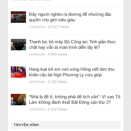
Đẩy người nghèo ra đường để nhường đặc
quyền cho giới siêu giàu
17/06/2026
- 14.527 Views
Thanh lọc bộ máy Bộ Công an: Tinh giản thực
chất hay vẫn là màn trình diễn lấy lệ?
16/06/2026
- 4.940 Views
Hàng loạt trẻ em ven sông Hồng viết tâm thư
khẩn cầu bà Ngô Phương Ly cứu giúp
28/05/2026
- 3.768 Views
“Nhà là để ở, không phải để tích sản”: Vì sao Tô
Lâm không đánh thuế Bất Động sản thứ 2?
24/05/2026
- 2.419 Views
TRUYỀN HÌNH