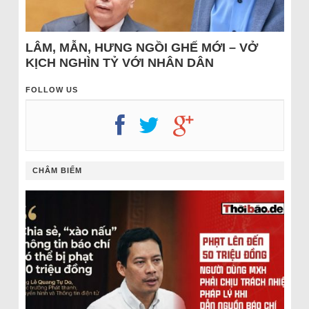
LÂM, MẪN, HƯNG NGỒI GHẾ MỚI – VỞ
KỊCH NGHÌN TỶ VỚI NHÂN DÂN
FOLLOW US
CHÂM BIẾM