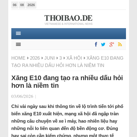
06
08
2026
HOME
2026
JUNI
3
XÃ HỘI
XĂNG E10 ĐANG
TẠO RA NHIỀU DẤU HỎI HƠN LÀ NIỀM TIN
Xăng E10 đang tạo ra nhiều dấu hỏi
hơn là niềm tin
03/06/2026
|
Chỉ vài ngày sau khi thông tin về lộ trình tiến tới phổ
biến xăng E10 xuất hiện, mạng xã hội đã ngập tràn
những câu chuyện về xe ì máy, hao nhiên liệu hay
những nỗi lo liên quan đến độ bền động cơ. Đúng
hay sai còn cần kiểm chứng, nhưng một thực tế