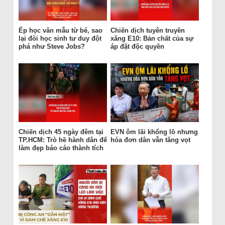
Ép học văn mẫu từ bé, sao
Chiến dịch tuyên truyền
lại đòi học sinh tư duy đột
xăng E10: Bản chất của sự
phá như Steve Jobs?
áp đặt độc quyền
Chiến dịch 45 ngày đêm tại
EVN ôm lãi khổng lồ nhưng
TP.HCM: Trò hề hành dân để
hóa đơn dân vẫn tăng vọt
làm đẹp báo cáo thành tích