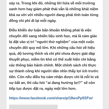
xảy ra. Trong khi đó, những lời hứa về môi trường
xanh hơn hay giảm phát thải vẫn là những khái niệm
khá xa vời với nhiều người đang phải tính toán từng
đồng chi phí đi lại mỗi ngày.
Điều khiến dư luận băn khoăn không phải là việc
chuyển đổi sang nhiên liệu sinh học, mà là cảm giác
bị đặt vào vị trí “người thử nghiệm” của một cuộc
chuyển đổi quy mô lớn. Khi những câu hỏi về hiệu
quả, độ tương thích và chi phí chưa được giải đáp
thuyết phục, niềm tin khó có thể xuất hiện chỉ bằng
các thông báo hành chính. Một chính sách chỉ thực
sự thành công khi người dân nhìn thấy lợi ích trước
tiên. Còn nếu điều họ cảm nhận được chỉ là nỗi lo và
sự bất an, thì câu hỏi “ai đang hưởng lợi?” sẽ còn
tiếp tục được đặt ra, ngày một lớn hơn.
https://www.facebook.com/share/p/18wsPp5SFw/