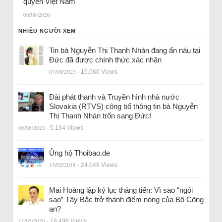
quyền Việt Nam
06/08/2026
NHIỀU NGƯỜI XEM
Tin bà Nguyễn Thị Thanh Nhàn đang ẩn náu tại
Đức đã được chính thức xác nhận
07/08/2023
- 15.060 Views
Đài phát thanh và Truyền hình nhà nước
Slovakia (RTVS) công bố thông tin bà Nguyễn
Thị Thanh Nhàn trốn sang Đức!
06/08/2023
- 5.164 Views
Ủng hộ Thoibao.de
15/02/2018
- 24.049 Views
Mai Hoàng lập kỷ lục thăng tiến: Vì sao “ngôi
sao” Tây Bắc trở thành điểm nóng của Bộ Công
an?
11/05/2026
- 18.498 Views