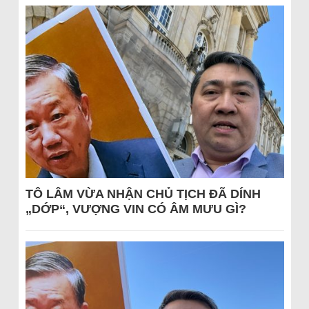
TÔ LÂM VỪA NHẬN CHỦ TỊCH ĐÃ DÍNH
„DỚP“, VƯỢNG VIN CÓ ÂM MƯU GÌ?