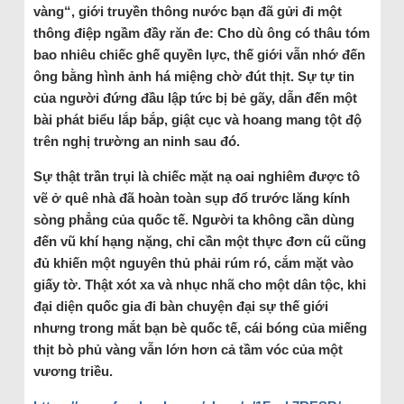
vàng“, giới truyền thông nước bạn đã gửi đi một
thông điệp ngầm đầy răn đe: Cho dù ông có thâu tóm
bao nhiêu chiếc ghế quyền lực, thế giới vẫn nhớ đến
ông bằng hình ảnh há miệng chờ đút thịt. Sự tự tin
của người đứng đầu lập tức bị bẻ gãy, dẫn đến một
bài phát biểu lắp bắp, giật cục và hoang mang tột độ
trên nghị trường an ninh sau đó.
Sự thật trần trụi là chiếc mặt nạ oai nghiêm được tô
vẽ ở quê nhà đã hoàn toàn sụp đổ trước lăng kính
sòng phẳng của quốc tế. Người ta không cần dùng
đến vũ khí hạng nặng, chỉ cần một thực đơn cũ cũng
đủ khiến một nguyên thủ phải rúm ró, cắm mặt vào
giấy tờ. Thật xót xa và nhục nhã cho một dân tộc, khi
đại diện quốc gia đi bàn chuyện đại sự thế giới
nhưng trong mắt bạn bè quốc tế, cái bóng của miếng
thịt bò phủ vàng vẫn lớn hơn cả tầm vóc của một
vương triều.