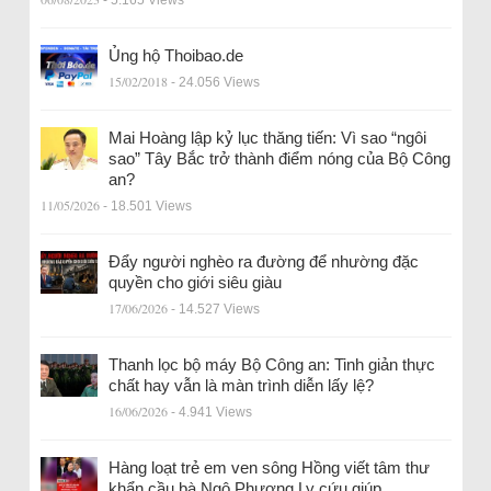
Ủng hộ Thoibao.de
15/02/2018
- 24.056 Views
Mai Hoàng lập kỷ lục thăng tiến: Vì sao “ngôi
sao” Tây Bắc trở thành điểm nóng của Bộ Công
an?
11/05/2026
- 18.501 Views
Đẩy người nghèo ra đường để nhường đặc
quyền cho giới siêu giàu
17/06/2026
- 14.527 Views
Thanh lọc bộ máy Bộ Công an: Tinh giản thực
chất hay vẫn là màn trình diễn lấy lệ?
16/06/2026
- 4.941 Views
Hàng loạt trẻ em ven sông Hồng viết tâm thư
khẩn cầu bà Ngô Phương Ly cứu giúp