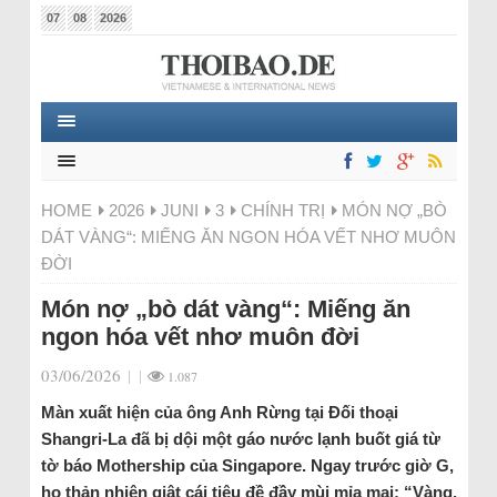
07
08
2026
HOME
2026
JUNI
3
CHÍNH TRỊ
MÓN NỢ „BÒ
DÁT VÀNG“: MIẾNG ĂN NGON HÓA VẾT NHƠ MUÔN
ĐỜI
Món nợ „bò dát vàng“: Miếng ăn
ngon hóa vết nhơ muôn đời
03/06/2026
|
|
1.087
Màn xuất hiện của ông Anh Rừng tại Đối thoại
Shangri-La đã bị dội một gáo nước lạnh buốt giá từ
tờ báo Mothership của Singapore. Ngay trước giờ G,
họ thản nhiên giật cái tiêu đề đầy mùi mỉa mai: “Vàng,