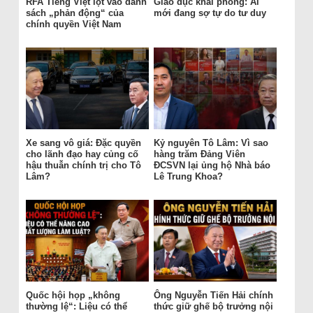
RFA Tiếng Việt lọt vào danh
Giáo dục khai phóng: Ai
sách „phản động“ của
mới đang sợ tự do tư duy
chính quyền Việt Nam
Xe sang vô giá: Đặc quyền
Kỷ nguyên Tô Lâm: Vì sao
cho lãnh đạo hay củng cố
hàng trăm Đảng Viên
hậu thuẫn chính trị cho Tô
ĐCSVN lại ủng hộ Nhà báo
Lâm?
Lê Trung Khoa?
Quốc hội họp „không
Ông Nguyễn Tiến Hải chính
thường lệ“: Liệu có thể
thức giữ ghế bộ trưởng nội