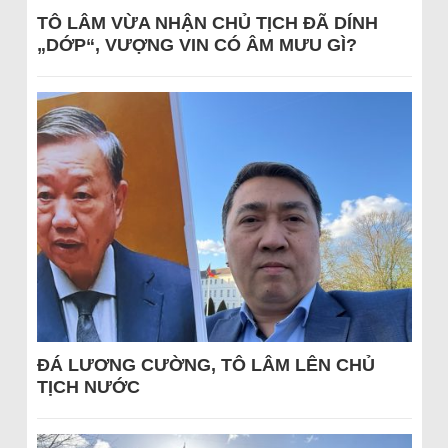
TÔ LÂM VỪA NHẬN CHỦ TỊCH ĐÃ DÍNH
„DỚP“, VƯỢNG VIN CÓ ÂM MƯU GÌ?
ĐÁ LƯƠNG CƯỜNG, TÔ LÂM LÊN CHỦ
TỊCH NƯỚC