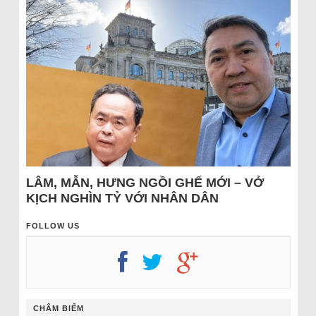
LÂM, MẪN, HƯNG NGỒI GHẾ MỚI – VỞ
KỊCH NGHÌN TỶ VỚI NHÂN DÂN
FOLLOW US
CHÂM BIẾM