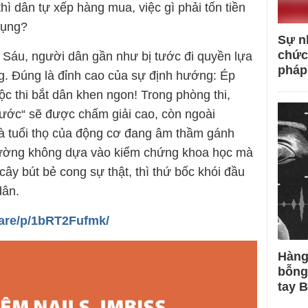
 thì dân tự xếp hàng mua, việc gì phải tốn tiền
tụng?
Sự n
chức
 Sáu, người dân gần như bị tước đi quyền lựa
pháp
g. Đúng là đỉnh cao của sự định hướng: Ép
ộc thi bắt dân khen ngon! Trong phòng thi,
ước“ sẽ được chấm giải cao, còn ngoài
và tuổi thọ của động cơ đang âm thầm gánh
trường không dựa vào kiểm chứng khoa học mà
cây bút bẻ cong sự thật, thì thứ bốc khói đầu
dân.
are/p/1bRT2Fufmk/
Hàng
bỗng
tay 