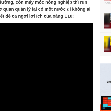
 đường, còn máy móc nông nghiệp thì run
05/08
cơ quan quản lý lại có một nước đi không ai
ết để ca ngợi lợi ích của xăng E10!