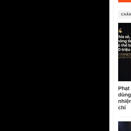
CHÂM
Phạt
dùng
nhiệ
chí