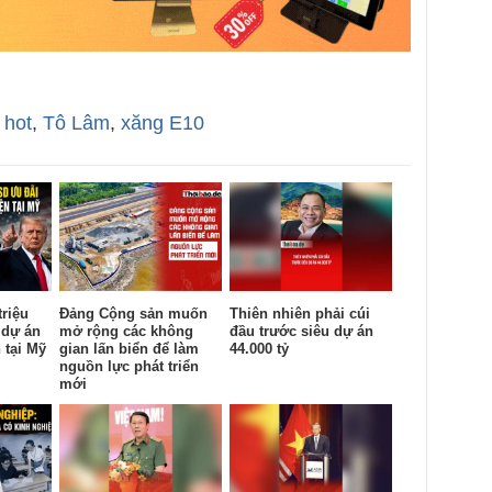
,
hot
,
Tô Lâm
,
xăng E10
triệu
Đảng Cộng sản muốn
Thiên nhiên phải cúi
 dự án
mở rộng các không
đầu trước siêu dự án
 tại Mỹ
gian lấn biển để làm
44.000 tỷ
nguồn lực phát triển
mới