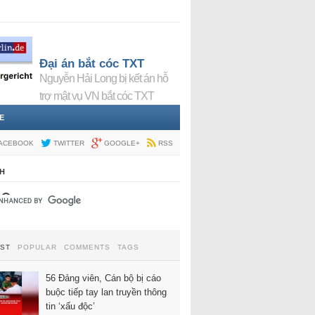
Đại án bắt cóc TXT
Nguyễn Hải Long bị kết án hỗ
trợ mật vụ VN bắt cóc TXT
E
ACEBOOK
TWITTER
GOOGLE+
RSS
H
EST
POPULAR
COMMENTS
TAGS
56 Đảng viên, Cán bộ bị cáo
buộc tiếp tay lan truyền thông
tin ‘xấu độc’