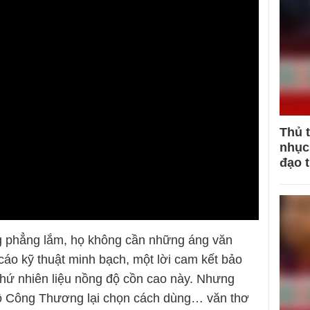
Thủ 
nhục 
đạo 
ng phẳng lắm, họ không cần những áng văn
áo kỹ thuật minh bạch, một lời cam kết bảo
 thứ nhiên liệu nồng độ cồn cao này. Nhưng
 Bộ Công Thương lại chọn cách dùng… văn thơ