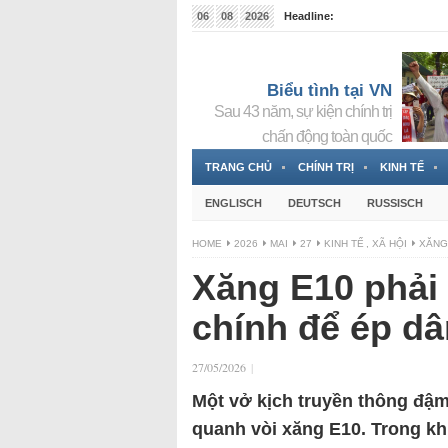
06
08
2026
Headline:
Tin bà Nguyễn Thị Thanh Nhàn đang ẩn náu tại Đức
Biểu tình tại VN
Sau 43 năm, sự kiện chính trị
chấn động toàn quốc
TRANG CHỦ
CHÍNH TRỊ
KINH TẾ
ENGLISCH
DEUTSCH
RUSSISCH
HOME
2026
MAI
27
KINH TẾ
,
XÃ HỘI
XĂNG
Xăng E10 phải
chính để ép dâ
27/05/2026
|
Một vở kịch truyền thông đậm
quanh vòi xăng E10. Trong kh