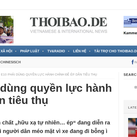
 đã được chính thức xác nhận
3 Jahren ago
XÃ HỘI
PHÁP LUẬT
TV&RADIO
LIÊN HỆ
TÀI TRỢ CHO THOIBAO.D
CHINESISCH
F
 E10 PHẢI DÙNG QUYỀN LỰC HÀNH CHÍNH ĐỂ ÉP DÂN TIÊU THỤ
SEARC
 dùng quyền lực hành
n tiêu thụ
LAT
 chất „hữu xạ tự nhiên… ép“ đang diễn ra
i người dân méo mặt vì xe đang đi bỗng ì