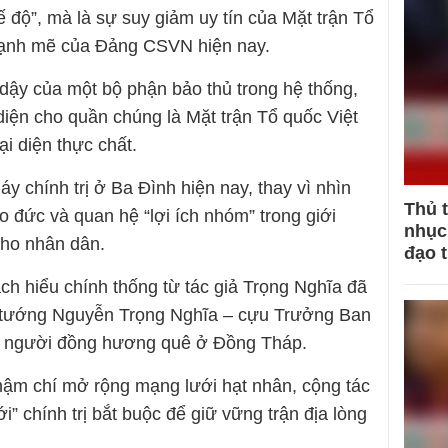
độ”, mà là sự suy giảm uy tín của Mặt trận Tổ
 mạnh mẽ của Đảng CSVN hiện nay.
 dậy của một bộ phận bảo thủ trong hệ thống,
diện cho quần chúng là Mặt trận Tổ quốc Việt
ại diện thực chất.
y chính trị ở Ba Đình hiện nay, thay vì nhìn
Thủ 
o đức và quan hệ “lợi ích nhóm” trong giới
nhục 
 cho nhân dân.
đạo 
ách hiểu chính thống từ tác giả Trọng Nghĩa đã
i tướng Nguyễn Trọng Nghĩa – cựu Trưởng Ban
à người đồng hương quê ở Đồng Tháp.
, thậm chí mở rộng mạng lưới hạt nhân, cộng tác
i” chính trị bắt buộc để giữ vững trận địa lòng