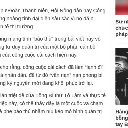
ể như Đoàn Thanh niên, Hội Nông dân hay Công
ng hoảng tính đại diện sâu sắc vì họ đã bị
Sự n
 tế thị trường.
chức
pháp
ng mang tính “bảo thủ” trong bài viết này vô
ong tư duy quản trị của một bộ phận cán bộ
 của công cuộc cải cách hiện nay.
cho rằng, công cuộc cải cách đã làm “lạnh đi”
à nhân dân, để từ đó “vấn nạn” nạn phong bì
ong kỷ nguyên mới đang khôi phục trở lại.
giản triệt để của Tổng Bí thư Tô Lâm và thực tế
iệc này, có thể thấy đây là một cuộc va chạm
và phe bảo thủ nhằm níu kéo mô hình quản trị
Hàng
bỗng
tay 