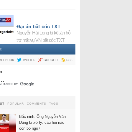
Đại án bắt cóc TXT
Nguyễn Hải Long bị kết án hỗ
trợ mật vụ VN bắt cóc TXT
E
ACEBOOK
TWITTER
GOOGLE+
RSS
H
EST
POPULAR
COMMENTS
TAGS
Bắc ninh: Ông Nguyễn Văn
Dũng bị xử lý, câu hỏi nào
còn bỏ ngỏ?