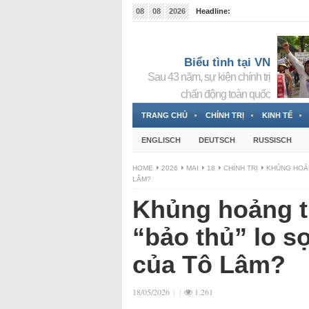
08
08
2026
Headline:
Tin bà Nguyễn Thị Thanh Nhàn đang ẩn náu tại Đức
Biểu tình tại VN
Sau 43 năm, sự kiện chính trị
chấn động toàn quốc
TRANG CHỦ
CHÍNH TRỊ
KINH TẾ
ENGLISCH
DEUTSCH
RUSSISCH
HOME
2026
MAI
18
CHÍNH TRỊ
KHỦNG HOẢN
LÂM?
Khủng hoảng tr
“bảo thủ” lo s
của Tô Lâm?
18/05/2026
|
|
1.261