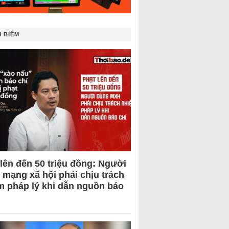
 BIẾM
 lên đến 50 triệu đồng: Người
 mạng xã hội phải chịu trách
m pháp lý khi dẫn nguồn báo