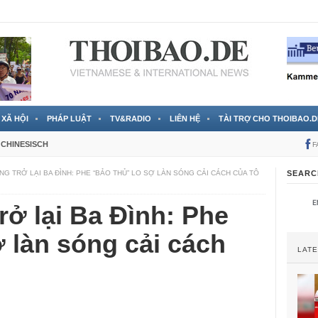
 đã được chính thức xác nhận
3 Jahren ago
XÃ HỘI
PHÁP LUẬT
TV&RADIO
LIÊN HỆ
TÀI TRỢ CHO THOIBAO.D
CHINESISCH
F
G TRỞ LẠI BA ĐÌNH: PHE “BẢO THỦ” LO SỢ LÀN SÓNG CẢI CÁCH CỦA TÔ
SEARC
ở lại Ba Đình: Phe
ợ làn sóng cải cách
LAT