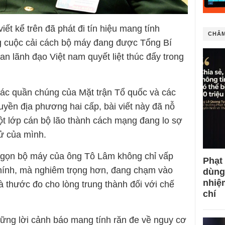
viết kể trên đã phát đi tín hiệu mang tính
CHÂM
ng cuộc cải cách bộ máy đang được Tổng Bí
n lãnh đạo Việt nam quyết liệt thúc đẩy trong
 tác quần chúng của Mặt trận Tổ quốc và các
uyền địa phương hai cấp, bài viết này đã nỗ
 một lớp cán bộ lão thành cách mạng đang lo sợ
sử của mình.
nh gọn bộ máy của ông Tô Lâm không chỉ vấp
Phạt
chính, mà nghiêm trọng hơn, đang chạm vào
dùng
nhiệ
à thước đo cho lòng trung thành đối với chế
chí
hững lời cảnh báo mang tính răn đe về nguy cơ