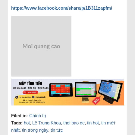
https://www.facebook.com/share/p/1B311zapfm/
Filed in:
Chính trị
Tags:
hot
,
Lê Trung Khoa
,
thoi bao de
,
tin hot
,
tin mới
nhất
,
tin trong ngày
,
tin tức