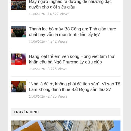
Đẩy người nghèo ra đường để nhường đặc
quyền cho giới siêu giàu
17/06/2026
- 14.527 Views
Thanh lọc bộ máy Bộ Công an: Tinh giản thực
chất hay vẫn là màn trình diễn lấy lệ?
16/06/2026
- 4.942 Views
Hàng loạt trẻ em ven sông Hồng viết tâm thư
khẩn cầu bà Ngô Phương Ly cứu giúp
28/05/2026
- 3.775 Views
“Nhà là để ở, không phải để tích sản”: Vì sao Tô
Lâm không đánh thuế Bất Động sản thứ 2?
24/05/2026
- 2.425 Views
TRUYỀN HÌNH