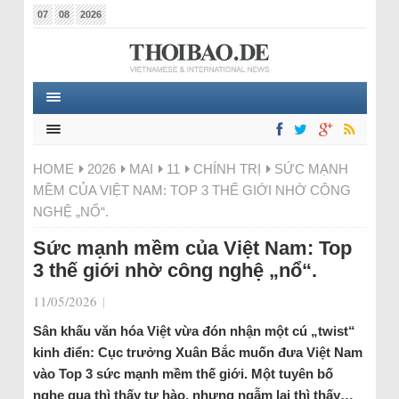
07
08
2026
HOME
2026
MAI
11
CHÍNH TRỊ
SỨC MẠNH
MỀM CỦA VIỆT NAM: TOP 3 THẾ GIỚI NHỜ CÔNG
NGHỆ „NỔ“.
Sức mạnh mềm của Việt Nam: Top
3 thế giới nhờ công nghệ „nổ“.
11/05/2026
|
Sân khấu văn hóa Việt vừa đón nhận một cú „twist“
kinh điển: Cục trưởng Xuân Bắc muốn đưa Việt Nam
vào Top 3 sức mạnh mềm thế giới. Một tuyên bố
nghe qua thì thấy tự hào, nhưng ngẫm lại thì thấy…