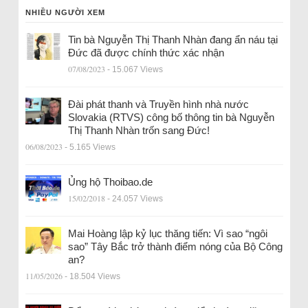
NHIỀU NGƯỜI XEM
Tin bà Nguyễn Thị Thanh Nhàn đang ẩn náu tại
Đức đã được chính thức xác nhận
07/08/2023
- 15.067 Views
Đài phát thanh và Truyền hình nhà nước
Slovakia (RTVS) công bố thông tin bà Nguyễn
Thị Thanh Nhàn trốn sang Đức!
06/08/2023
- 5.165 Views
Ủng hộ Thoibao.de
15/02/2018
- 24.057 Views
Mai Hoàng lập kỷ lục thăng tiến: Vì sao “ngôi
sao” Tây Bắc trở thành điểm nóng của Bộ Công
an?
11/05/2026
- 18.504 Views