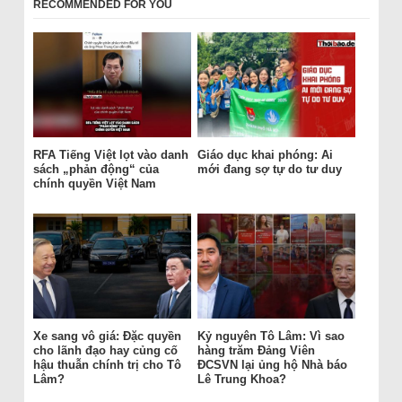
RECOMMENDED FOR YOU
RFA Tiếng Việt lọt vào danh
Giáo dục khai phóng: Ai
sách „phản động“ của
mới đang sợ tự do tư duy
chính quyền Việt Nam
Xe sang vô giá: Đặc quyền
Kỷ nguyên Tô Lâm: Vì sao
cho lãnh đạo hay củng cố
hàng trăm Đảng Viên
hậu thuẫn chính trị cho Tô
ĐCSVN lại ủng hộ Nhà báo
Lâm?
Lê Trung Khoa?