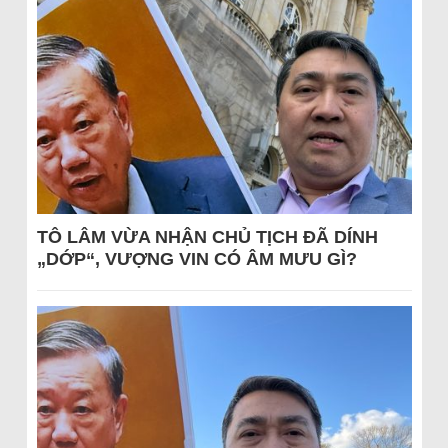
TÔ LÂM VỪA NHẬN CHỦ TỊCH ĐÃ DÍNH
„DỚP“, VƯỢNG VIN CÓ ÂM MƯU GÌ?