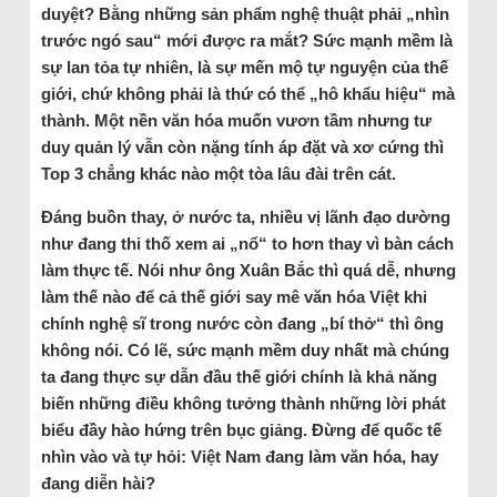
duyệt? Bằng những sản phẩm nghệ thuật phải „nhìn
trước ngó sau“ mới được ra mắt? Sức mạnh mềm là
sự lan tỏa tự nhiên, là sự mến mộ tự nguyện của thế
giới, chứ không phải là thứ có thể „hô khẩu hiệu“ mà
thành. Một nền văn hóa muốn vươn tầm nhưng tư
duy quản lý vẫn còn nặng tính áp đặt và xơ cứng thì
Top 3 chẳng khác nào một tòa lâu đài trên cát.
Đáng buồn thay, ở nước ta, nhiều vị lãnh đạo dường
như đang thi thố xem ai „nổ“ to hơn thay vì bàn cách
làm thực tế. Nói như ông Xuân Bắc thì quá dễ, nhưng
làm thế nào để cả thế giới say mê văn hóa Việt khi
chính nghệ sĩ trong nước còn đang „bí thở“ thì ông
không nói. Có lẽ, sức mạnh mềm duy nhất mà chúng
ta đang thực sự dẫn đầu thế giới chính là khả năng
biến những điều không tưởng thành những lời phát
biểu đầy hào hứng trên bục giảng. Đừng để quốc tế
nhìn vào và tự hỏi: Việt Nam đang làm văn hóa, hay
đang diễn hài?