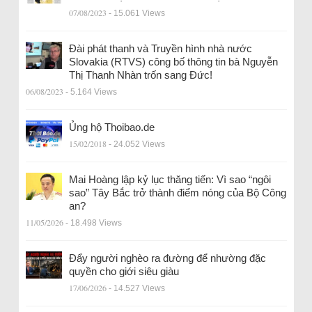
07/08/2023
- 15.061 Views
Đài phát thanh và Truyền hình nhà nước
Slovakia (RTVS) công bố thông tin bà Nguyễn
Thị Thanh Nhàn trốn sang Đức!
06/08/2023
- 5.164 Views
Ủng hộ Thoibao.de
15/02/2018
- 24.052 Views
Mai Hoàng lập kỷ lục thăng tiến: Vì sao “ngôi
sao” Tây Bắc trở thành điểm nóng của Bộ Công
an?
11/05/2026
- 18.498 Views
Đẩy người nghèo ra đường để nhường đặc
quyền cho giới siêu giàu
17/06/2026
- 14.527 Views