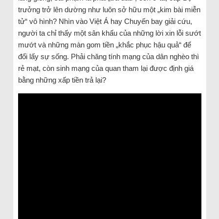
trưởng trở lên dường như luôn sở hữu một „kim bài miễn
tử“ vô hình? Nhìn vào Việt Á hay Chuyến bay giải cứu,
người ta chỉ thấy một sân khấu của những lời xin lỗi sướt
mướt và những màn gom tiền „khắc phục hậu quả“ để
đổi lấy sự sống. Phải chăng tính mạng của dân nghèo thì
rẻ mạt, còn sinh mạng của quan tham lại được định giá
bằng những xấp tiền trả lại?