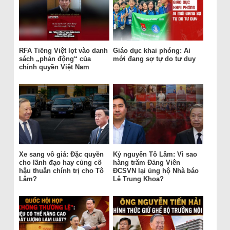
RFA Tiếng Việt lọt vào danh
Giáo dục khai phóng: Ai
sách „phản động“ của
mới đang sợ tự do tư duy
chính quyền Việt Nam
Xe sang vô giá: Đặc quyền
Kỷ nguyên Tô Lâm: Vì sao
cho lãnh đạo hay củng cố
hàng trăm Đảng Viên
hậu thuẫn chính trị cho Tô
ĐCSVN lại ủng hộ Nhà báo
Lâm?
Lê Trung Khoa?