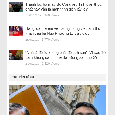
Thanh lọc bộ máy Bộ Công an: Tinh giản thực
chất hay vẫn là màn trình diễn lấy lệ?
16/06/2026
- 4.940 Views
Hàng loạt trẻ em ven sông Hồng viết tâm thư
khẩn cầu bà Ngô Phương Ly cứu giúp
28/05/2026
- 3.770 Views
“Nhà là để ở, không phải để tích sản”: Vì sao Tô
Lâm không đánh thuế Bất Động sản thứ 2?
24/05/2026
- 2.420 Views
TRUYỀN HÌNH