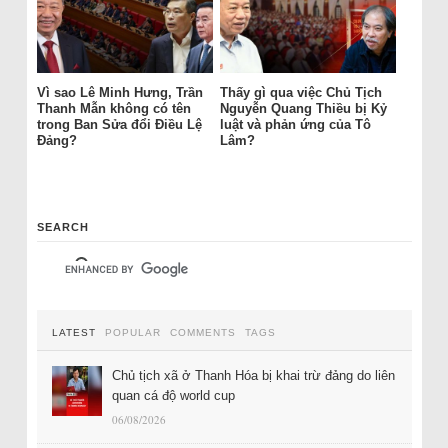
Vì sao Lê Minh Hưng, Trần
Thấy gì qua việc Chủ Tịch
Thanh Mẫn không có tên
Nguyễn Quang Thiều bị Kỷ
trong Ban Sửa đổi Điều Lệ
luật và phản ứng của Tô
Đảng?
Lâm?
SEARCH
LATEST
POPULAR
COMMENTS
TAGS
Chủ tịch xã ở Thanh Hóa bị khai trừ đảng do liên
quan cá độ world cup
06/08/2026