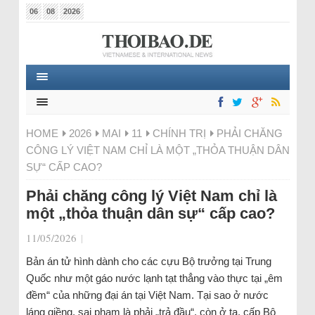
06
08
2026
HOME
2026
MAI
11
CHÍNH TRỊ
PHẢI CHĂNG
CÔNG LÝ VIỆT NAM CHỈ LÀ MỘT „THỎA THUẬN DÂN
SỰ“ CẤP CAO?
Phải chăng công lý Việt Nam chỉ là
một „thỏa thuận dân sự“ cấp cao?
11/05/2026
|
Bản án tử hình dành cho các cựu Bộ trưởng tại Trung
Quốc như một gáo nước lạnh tạt thẳng vào thực tại „êm
đềm“ của những đại án tại Việt Nam. Tại sao ở nước
láng giềng, sai phạm là phải „trả đầu“, còn ở ta, cấp Bộ