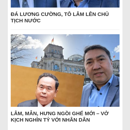
ĐÁ LƯƠNG CƯỜNG, TÔ LÂM LÊN CHỦ
TỊCH NƯỚC
LÂM, MẪN, HƯNG NGỒI GHẾ MỚI – VỞ
KỊCH NGHÌN TỶ VỚI NHÂN DÂN