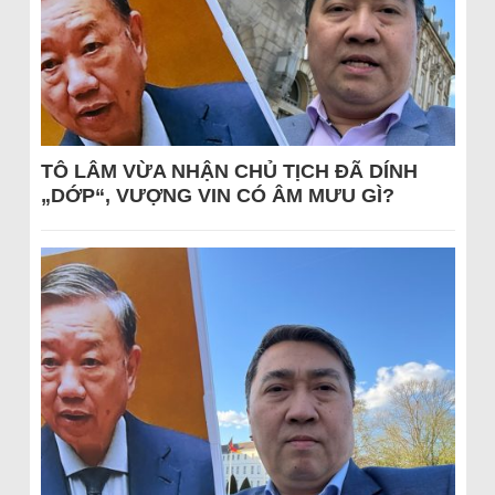
TÔ LÂM VỪA NHẬN CHỦ TỊCH ĐÃ DÍNH
„DỚP“, VƯỢNG VIN CÓ ÂM MƯU GÌ?