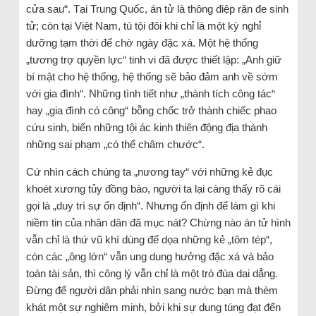
cửa sau“. Tại Trung Quốc, án tử là thông điệp răn đe sinh
tử; còn tại Việt Nam, tù tội đôi khi chỉ là một kỳ nghỉ
dưỡng tạm thời để chờ ngày đặc xá. Một hệ thống
„tương trợ quyền lực“ tinh vi đã được thiết lập: „Anh giữ
bí mật cho hệ thống, hệ thống sẽ bảo đảm anh về sớm
với gia đình“. Những tình tiết như „thành tích công tác“
hay „gia đình có công“ bỗng chốc trở thành chiếc phao
cứu sinh, biến những tội ác kinh thiên động địa thành
những sai phạm „có thể châm chước“.
Cứ nhìn cách chúng ta „nương tay“ với những kẻ đục
khoét xương tủy đồng bào, người ta lại càng thấy rõ cái
gọi là „duy trì sự ổn định“. Nhưng ổn định để làm gì khi
niềm tin của nhân dân đã mục nát? Chừng nào án tử hình
vẫn chỉ là thứ vũ khí dùng để dọa những kẻ „tôm tép“,
còn các „ông lớn“ vẫn ung dung hưởng đặc xá và bảo
toàn tài sản, thì công lý vẫn chỉ là một trò đùa dai dẳng.
Đừng để người dân phải nhìn sang nước bạn mà thèm
khát một sự nghiêm minh, bởi khi sự dung túng đạt đến