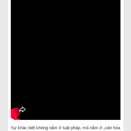
Sự khác biệt không nằm ở luật pháp, mà nằm ở „văn hóa