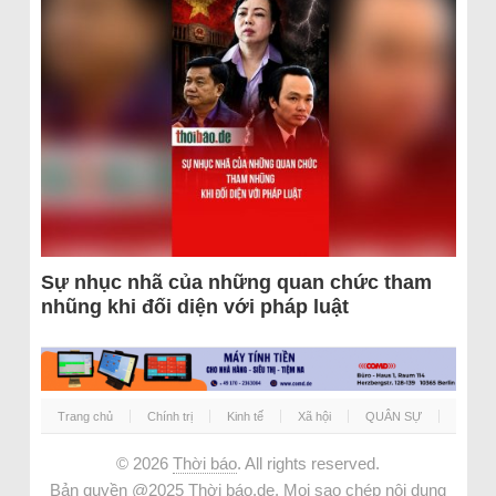
Sự nhục nhã của những quan chức tham
nhũng khi đối diện với pháp luật
Trang chủ
Chính trị
Kinh tế
Xã hội
QUÂN SỰ
© 2026
Thời báo
. All rights reserved.
Bản quyền @2025 Thời báo.de. Mọi sao chép nội dung