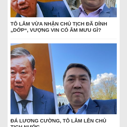
TÔ LÂM VỪA NHẬN CHỦ TỊCH ĐÃ DÍNH
„DỚP“, VƯỢNG VIN CÓ ÂM MƯU GÌ?
ĐÁ LƯƠNG CƯỜNG, TÔ LÂM LÊN CHỦ
TỊCH NƯỚC