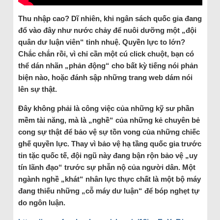
Thu nhập cao? Dĩ nhiên, khi ngân sách quốc gia đang
đổ vào đây như nước chảy để nuôi dưỡng một „đội
quân dư luận viên“ tinh nhuệ. Quyền lực to lớn?
Chắc chắn rồi, vì chỉ cần một cú click chuột, bạn có
thể dán nhãn „phản động“ cho bất kỳ tiếng nói phản
biện nào, hoặc đánh sập những trang web dám nói
lên sự thật.
Đây không phải là công việc của những kỹ sư phần
mềm tài năng, mà là „nghề“ của những kẻ chuyên bẻ
cong sự thật để bảo vệ sự tồn vong của những chiếc
ghế quyền lực. Thay vì bảo vệ hạ tầng quốc gia trước
tin tặc quốc tế, đội ngũ này đang bận rộn bảo vệ „uy
tín lãnh đạo“ trước sự phẫn nộ của người dân. Một
ngành nghề „khát“ nhân lực thực chất là một bộ máy
đang thiếu những „cỗ máy dư luận“ để bóp nghẹt tự
do ngôn luận.