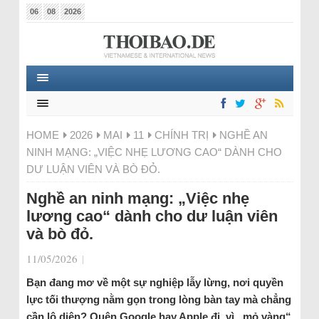
06
08
2026
HOME
2026
MAI
11
CHÍNH TRỊ
NGHỀ AN
NINH MẠNG: „VIỆC NHẸ LƯƠNG CAO“ DÀNH CHO
DƯ LUẬN VIÊN VÀ BÒ ĐỎ.
Nghề an ninh mạng: „Việc nhẹ
lương cao“ dành cho dư luận viên
và bò đỏ.
11/05/2026
|
Bạn đang mơ về một sự nghiệp lẫy lừng, nơi quyền
lực tối thượng nằm gọn trong lòng bàn tay mà chẳng
cần lộ diện? Quên Google hay Apple đi, vì „mỏ vàng“