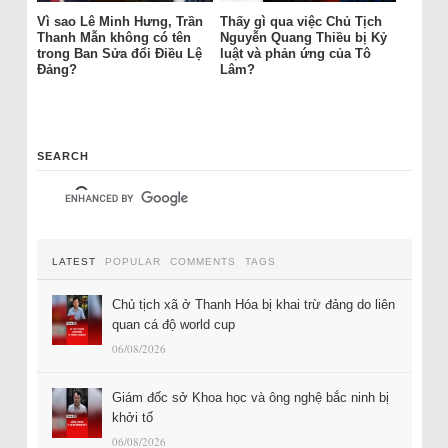
Vì sao Lê Minh Hưng, Trần
Thấy gì qua việc Chủ Tịch
Thanh Mẫn không có tên
Nguyễn Quang Thiều bị Kỷ
trong Ban Sửa đổi Điều Lệ
luật và phản ứng của Tô
Đảng?
Lâm?
SEARCH
LATEST
POPULAR
COMMENTS
TAGS
Chủ tịch xã ở Thanh Hóa bị khai trừ đảng do liên
quan cá độ world cup
06/08/2026
Giám đốc sở Khoa học và ông nghệ bắc ninh bị
khởi tố
06/08/2026