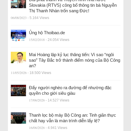
Slovakia (RTVS) công bố thông tin bà Nguyễn
Thị Thanh Nhàn trốn sang Đức!
06/08/2023
- 5.164 Views
Ủng hộ Thoibao.de
15/02/2018
- 24.054 Views
Mai Hoàng lập kỷ lục thăng tiến: Vì sao “ngôi
sao” Tây Bắc trở thành điểm nóng của Bộ Công
an?
11/05/2026
- 18.500 Views
Đẩy người nghèo ra đường để nhường đặc
quyền cho giới siêu giàu
17/06/2026
- 14.527 Views
Thanh lọc bộ máy Bộ Công an: Tinh giản thực
chất hay vẫn là màn trình diễn lấy lệ?
16/06/2026
- 4.941 Views