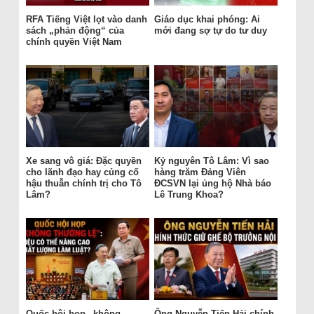
RFA Tiếng Việt lọt vào danh
Giáo dục khai phóng: Ai
sách „phản động“ của
mới đang sợ tự do tư duy
chính quyền Việt Nam
Xe sang vô giá: Đặc quyền
Kỷ nguyên Tô Lâm: Vì sao
cho lãnh đạo hay củng cố
hàng trăm Đảng Viên
hậu thuẫn chính trị cho Tô
ĐCSVN lại ủng hộ Nhà báo
Lâm?
Lê Trung Khoa?
Quốc hội họp „không
Ông Nguyễn Tiến Hải chính