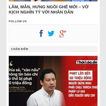
LÂM, MẪN, HƯNG NGỒI GHẾ MỚI – VỞ
KỊCH NGHÌN TỶ VỚI NHÂN DÂN
FOLLOW US
CHÂM BIẾM