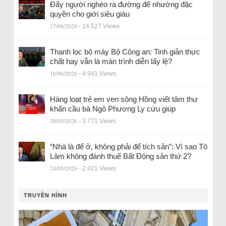
Đẩy người nghèo ra đường để nhường đặc
quyền cho giới siêu giàu
17/06/2026
- 14.527 Views
Thanh lọc bộ máy Bộ Công an: Tinh giản thực
chất hay vẫn là màn trình diễn lấy lệ?
16/06/2026
- 4.941 Views
Hàng loạt trẻ em ven sông Hồng viết tâm thư
khẩn cầu bà Ngô Phương Ly cứu giúp
28/05/2026
- 3.771 Views
“Nhà là để ở, không phải để tích sản”: Vì sao Tô
Lâm không đánh thuế Bất Động sản thứ 2?
24/05/2026
- 2.421 Views
TRUYỀN HÌNH