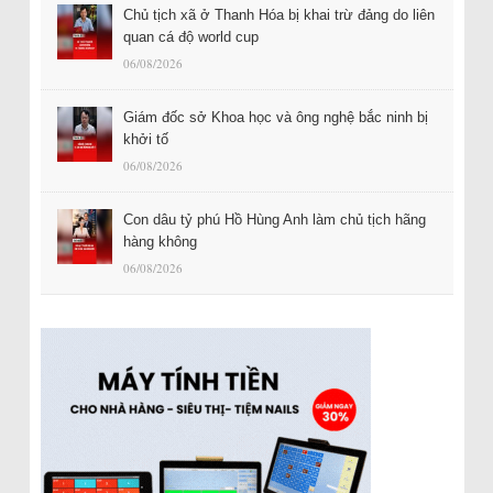
Chủ tịch xã ở Thanh Hóa bị khai trừ đảng do liên
quan cá độ world cup
06/08/2026
Giám đốc sở Khoa học và ông nghệ bắc ninh bị
khởi tố
06/08/2026
Con dâu tỷ phú Hồ Hùng Anh làm chủ tịch hãng
hàng không
06/08/2026