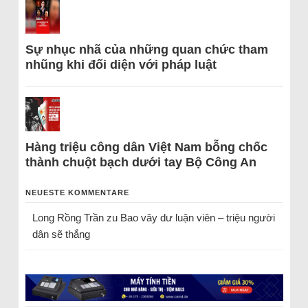
Sự nhục nhã của những quan chức tham
nhũng khi đối diện với pháp luật
Hàng triệu công dân Việt Nam bỗng chốc
thành chuột bạch dưới tay Bộ Công An
NEUESTE KOMMENTARE
Long Rồng Trần
zu
Bao vây dư luận viên – triệu người
dân sẽ thắng