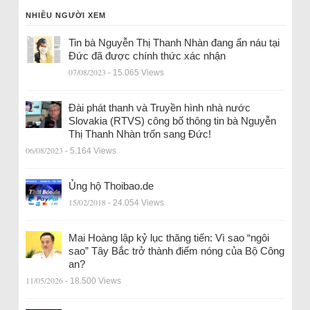
NHIỀU NGƯỜI XEM
Tin bà Nguyễn Thị Thanh Nhàn đang ẩn náu tại
Đức đã được chính thức xác nhận
07/08/2023
- 15.065 Views
Đài phát thanh và Truyền hình nhà nước
Slovakia (RTVS) công bố thông tin bà Nguyễn
Thị Thanh Nhàn trốn sang Đức!
06/08/2023
- 5.164 Views
Ủng hộ Thoibao.de
15/02/2018
- 24.054 Views
Mai Hoàng lập kỷ lục thăng tiến: Vì sao “ngôi
sao” Tây Bắc trở thành điểm nóng của Bộ Công
an?
11/05/2026
- 18.500 Views