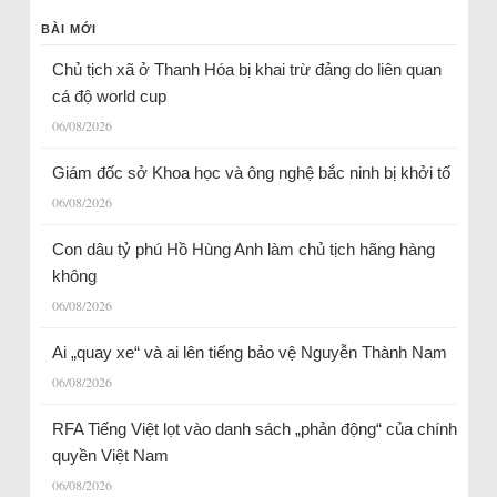
BÀI MỚI
Chủ tịch xã ở Thanh Hóa bị khai trừ đảng do liên quan
cá độ world cup
06/08/2026
Giám đốc sở Khoa học và ông nghệ bắc ninh bị khởi tố
06/08/2026
Con dâu tỷ phú Hồ Hùng Anh làm chủ tịch hãng hàng
không
06/08/2026
Ai „quay xe“ và ai lên tiếng bảo vệ Nguyễn Thành Nam
06/08/2026
RFA Tiếng Việt lọt vào danh sách „phản động“ của chính
quyền Việt Nam
06/08/2026