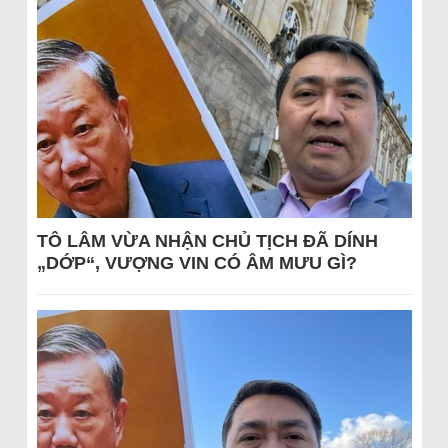
TÔ LÂM VỪA NHẬN CHỦ TỊCH ĐÃ DÍNH
„DỚP“, VƯỢNG VIN CÓ ÂM MƯU GÌ?