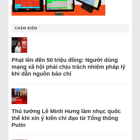
CHÂM BIẾM
Phạt lên đến 50 triệu đồng: Người dùng
mạng xã hội phải chịu trách nhiệm pháp lý
khi dẫn nguồn báo chí
Thủ tướng Lê Minh Hưng làm nhục quốc
thể khi xin ý kiến chỉ đạo từ Tổng thống
Putin