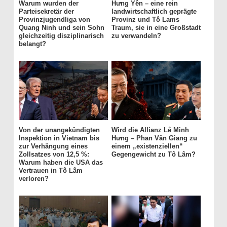
Warum wurden der
Hưng Yên – eine rein
Parteisekretär der
landwirtschaftlich geprägte
Provinzjugendliga von
Provinz und Tô Lams
Quang Ninh und sein Sohn
Traum, sie in eine Großstadt
gleichzeitig disziplinarisch
zu verwandeln?
belangt?
Von der unangekündigten
Wird die Allianz Lê Minh
Inspektion in Vietnam bis
Hưng – Phan Văn Giang zu
zur Verhängung eines
einem „existenziellen“
Zollsatzes von 12,5 %:
Gegengewicht zu Tô Lâm?
Warum haben die USA das
Vertrauen in Tô Lâm
verloren?