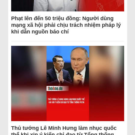
Phạt lên đến 50 triệu đồng: Người dùng
mạng xã hội phải chịu trách nhiệm pháp lý
khi dẫn nguồn báo chí
Thủ tướng Lê Minh Hưng làm nhục quốc
thể khi xin ý kiến chỉ đạo từ Tổng thống