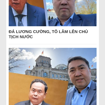
ĐÁ LƯƠNG CƯỜNG, TÔ LÂM LÊN CHỦ
TỊCH NƯỚC