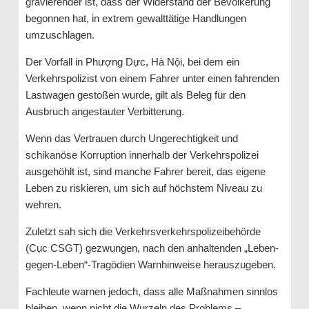
gravierender ist, dass der Widerstand der Bevölkerung
begonnen hat, in extrem gewalttätige Handlungen
umzuschlagen.
Der Vorfall in Phượng Dực, Hà Nội, bei dem ein
Verkehrspolizist von einem Fahrer unter einen fahrenden
Lastwagen gestoßen wurde, gilt als Beleg für den
Ausbruch angestauter Verbitterung.
Wenn das Vertrauen durch Ungerechtigkeit und
schikanöse Korruption innerhalb der Verkehrspolizei
ausgehöhlt ist, sind manche Fahrer bereit, das eigene
Leben zu riskieren, um sich auf höchstem Niveau zu
wehren.
Zuletzt sah sich die Verkehrsverkehrspolizeibehörde
(Cục CSGT) gezwungen, nach den anhaltenden „Leben-
gegen-Leben“-Tragödien Warnhinweise herauszugeben.
Fachleute warnen jedoch, dass alle Maßnahmen sinnlos
bleiben, wenn nicht die Wurzeln des Problems –