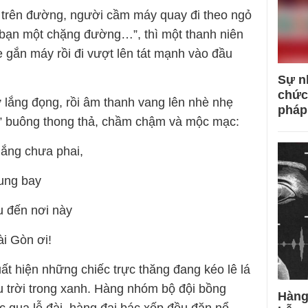
ộ trên đường, người cầm máy quay đi theo ngỏ
 bạn một chặng đường…”, thì một thanh niên
e gắn máy rồi đi vượt lên tát mạnh vào đầu
Sự n
chức
 lắng đọng, rồi âm thanh vang lên nhè nhẹ
pháp
m” buông thong thả, chầm chậm và mộc mạc:
nắng chưa phai,
tung bay
u đến nơi này
ài Gòn ơi!
ất hiện những chiếc trực thăng đang kéo lê lá
 trời trong xanh. Hàng nhóm bộ đội bồng
Hàng