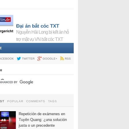
Đại án bắt cóc TXT
Nguyễn Hải Long bị kết án hỗ
trợ mật vụ VN bắt cóc TXT
E
ACEBOOK
TWITTER
GOOGLE+
RSS
H
EST
POPULAR
COMMENTS
TAGS
Repetición de exámenes en
Tuyên Quang: ¿una solución
justa o un precedente