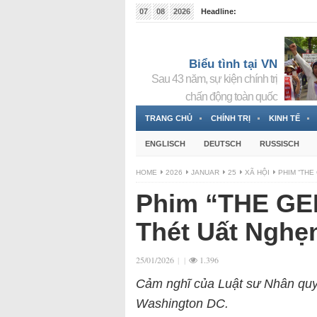
07
08
2026
Headline:
Tin bà Nguyễn Thị Thanh Nhàn đang ẩn náu tại Đức
Biểu tình tại VN
Sau 43 năm, sự kiện chính trị
chấn động toàn quốc
TRANG CHỦ
CHÍNH TRỊ
KINH TẾ
ENGLISCH
DEUTSCH
RUSSISCH
HOME
2026
JANUAR
25
XÃ HỘI
PHIM “THE
Phim “THE GE
Thét Uất Nghẹ
25/01/2026
|
|
1.396
Cảm nghĩ của Luật sư Nhân quy
Washington DC.