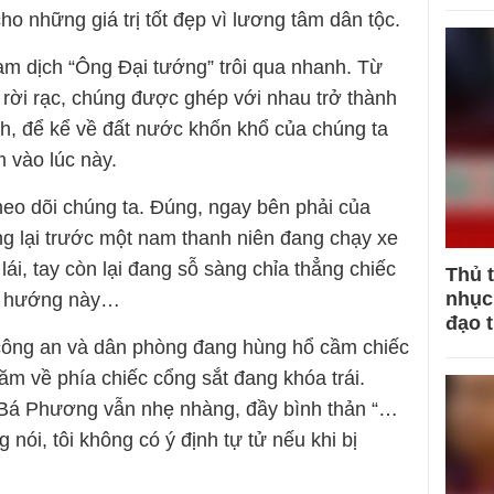
ho những giá trị tốt đẹp vì lương tâm dân tộc.
tạm dịch “Ông Đại tướng” trôi qua nhanh. Từ
rời rạc, chúng được ghép với nhau trở thành
ình, để kể về đất nước khốn khổ của chúng ta
m vào lúc này.
heo dõi chúng ta. Đúng, ngay bên phải của
ng lại trước một nam thanh niên đang chạy xe
lái, tay còn lại đang sỗ sàng chỉa thẳng chiếc
Thủ 
nhục 
về hướng này…
đạo 
 công an và dân phòng đang hùng hổ cầm chiếc
ăm về phía chiếc cổng sắt đang khóa trái.
h Bá Phương vẫn nhẹ nhàng, đầy bình thản “…
 nói, tôi không có ý định tự tử nếu khi bị