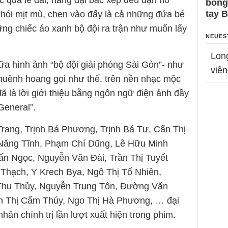
ớc qua lễ đài, hàng đại bác xếp đều đặn nổ
bỗng
tay 
khói mịt mù, chen vào đấy là cả những đứa bé
ững chiếc áo xanh bộ đội ra trận như muốn lấy
NEUES
Lon
ữa hình ảnh “bộ đội giải phóng Sài Gòn”- như
viên
uênh hoang gọi như thế, trên nền nhạc mộc
 là lời giới thiệu bằng ngôn ngữ điện ảnh đầy
General”.
ang, Trịnh Bá Phương, Trịnh Bá Tư, Cấn Thị
Năng Tĩnh, Phạm Chí Dũng, Lê Hữu Minh
n Ngọc, Nguyễn Văn Đài, Trần Thị Tuyết
Thạch, Y Krech Bya, Ngô Thị Tố Nhiên,
Thu Thủy, Nguyễn Trung Tôn, Đường Văn
n Thị Cẩm Thúy, Ngo Thị Hà Phương, … đại
hân chính trị lần lượt xuất hiện trong phim.