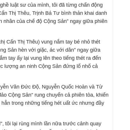
ghề luật sư của mình, tôi đã từng chấn động
ấn Thị Thêu, Trịnh Bá Tư bình thản khai danh
nạn nhân của chế độ Cộng Sản” ngay giữa phiên
chị Cấn Thị Thêu) vung nắm tay bé nhỏ thét
g Sản hèn với giặc, ác với dân” ngay giữa
ắm tay ấy lại vung lên theo tiếng thét ra đến
ực lượng an ninh Cộng Sản đứng lố nhố cả
uyễn Văn Đức Độ, Nguyễn Quốc Hoàn và Từ
đảo Cộng Sản” rung chuyển cả phiên tòa, khiến
 hẳn trong những tiếng hét uất ức nhưng đầy
, tôi lại rùng mình lần nữa trước cảnh quay