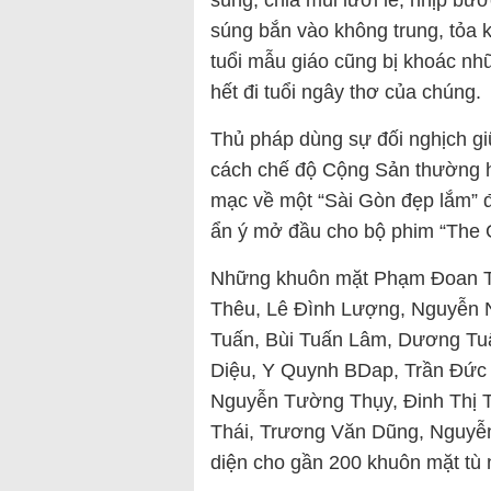
súng, chỉa mũi lưỡi lê, nhịp bư
súng bắn vào không trung, tỏa 
tuổi mẫu giáo cũng bị khoác nh
hết đi tuổi ngây thơ của chúng.
Thủ pháp dùng sự đối nghịch gi
cách chế độ Cộng Sản thường h
mạc về một “Sài Gòn đẹp lắm” đã
ẩn ý mở đầu cho bộ phim “The 
Những khuôn mặt Phạm Đoan Tr
Thêu, Lê Đình Lượng, Nguyễn 
Tuấn, Bùi Tuấn Lâm, Dương Tuấ
Diệu, Y Quynh BDap, Trần Đức 
Nguyễn Tường Thụy, Đinh Thị 
Thái, Trương Văn Dũng, Nguyễ
diện cho gần 200 khuôn mặt tù n