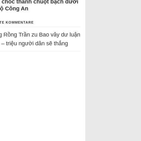
 chốc thành chuột bạch dưới
Bộ Công An
TE KOMMENTARE
g Rồng Trần
zu
Bao vây dư luận
 – triệu người dân sẽ thắng