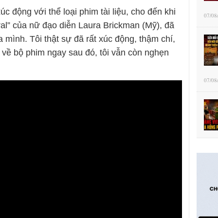
úc động với thể loại phim tài liệu, cho đến khi
07/08
ral” của nữ đạo diễn Laura Brickman (Mỹ), đã
a mình. Tôi thật sự đã rất xúc động, thậm chí,
 về bộ phim ngay sau đó, tôi vẫn còn nghẹn
07/08