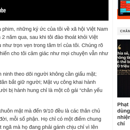
a phim, những ký ức của tôi về xã hội Việt Nam
CHÂM
 năm qua, sau khi tôi đào thoát khỏi Việt
như trọn vẹn trong tâm trí của tôi. Chúng rõ
iến cho tôi cảm giác như mọi chuyện vẫn như
 ninh theo dõi người không cần giấu mặt;
ân bắt giữ người; Mật vụ công khai hành
ời bị hành hung chỉ là một cô gái “chân yếu
Phạt
dùng
 khuôn mặt mà đến 9/10 đều là các thân chủ
nhiệ
 đời, mỗi số phận. Họ chỉ có một điểm chung
chí
t ngã mà họ đang phải gánh chịu chỉ vì lên