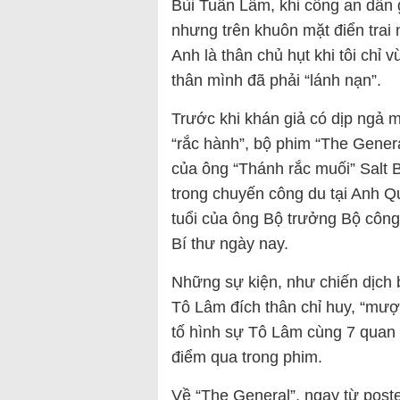
Bùi Tuấn Lâm, khi công an dẫn g
nhưng trên khuôn mặt điển trai
Anh là thân chủ hụt khi tôi chỉ 
thân mình đã phải “lánh nạn”.
Trước khi khán giả có dịp ngả 
“rắc hành”, bộ phim “The Gene
của ông “Thánh rắc muối” Salt
trong chuyến công du tại Anh 
tuổi của ông Bộ trưởng Bộ công 
Bí thư ngày nay.
Những sự kiện, như chiến dịch b
Tô Lâm đích thân chỉ huy, “mượ
tố hình sự Tô Lâm cùng 7 qua
điểm qua trong phim.
Về “The General”, ngay từ poste