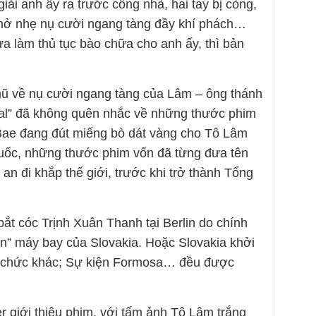
iải anh ấy ra trước cổng nhà, hai tay bị còng,
 nở nhẹ nụ cười ngang tàng đầy khí phách…
vừa làm thủ tục bào chữa cho anh ấy, thì bản
mũ về nụ cười ngang tàng của Lâm – ông thánh
ral” đã không quên nhắc về những thước phim
 Bae đang đút miếng bò dát vàng cho Tô Lâm
Quốc, những thước phim vốn đã từng đưa tên
an đi khắp thế giới, trước khi trở thành Tổng
ắt cóc Trịnh Xuân Thanh tại Berlin do chính
n” máy bay của Slovakia. Hoặc Slovakia khởi
n chức khác; Sự kiện Formosa… đều được
r giới thiệu phim, với tấm ảnh Tô Lâm trắng