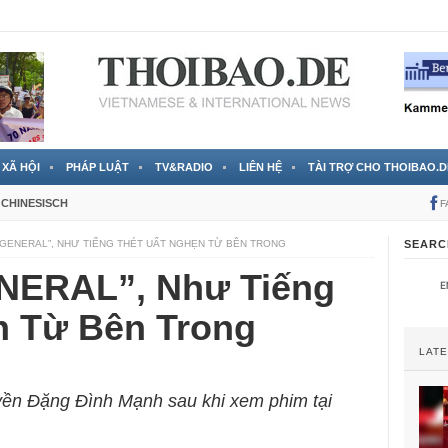
 đã được chính thức xác nhận
3 Jahren ago
XÃ HỘI
PHÁP LUẬT
TV&RADIO
LIÊN HỆ
TÀI TRỢ CHO THOIBAO.D
CHINESISCH
F
 GENERAL”, NHƯ TIẾNG THÉT UẤT NGHẸN TỪ BÊN TRONG
SEARC
NERAL”, Như Tiếng
n Từ Bên Trong
LAT
ền Đặng Đình Mạnh sau khi xem phim tại