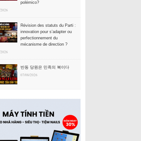
polémico?
/2026
Révision des statuts du Parti :
innovation pour s’adapter ou
perfectionnement du
mécanisme de direction ?
/2026
반동 당원은 민족의 복이다
07/08/2026