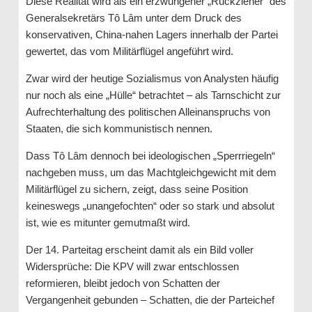
Diese Realität wird als ein erzwungener „Rückzieher“ des
Generalsekretärs Tô Lâm unter dem Druck des
konservativen, China-nahen Lagers innerhalb der Partei
gewertet, das vom Militärflügel angeführt wird.
Zwar wird der heutige Sozialismus von Analysten häufig
nur noch als eine „Hülle“ betrachtet – als Tarnschicht zur
Aufrechterhaltung des politischen Alleinanspruchs von
Staaten, die sich kommunistisch nennen.
Dass Tô Lâm dennoch bei ideologischen „Sperrriegeln“
nachgeben muss, um das Machtgleichgewicht mit dem
Militärflügel zu sichern, zeigt, dass seine Position
keineswegs „unangefochten“ oder so stark und absolut
ist, wie es mitunter gemutmaßt wird.
Der 14. Parteitag erscheint damit als ein Bild voller
Widersprüche: Die KPV will zwar entschlossen
reformieren, bleibt jedoch von Schatten der
Vergangenheit gebunden – Schatten, die der Parteichef