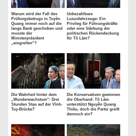
Warum wird der Fall des
Unbezahlbare
Prüfungsbetrugs in Tuyên
Luxusfahrzeuge: Ein
Quang immer noch auf die
Privileg für Führungskräfte
lange Bank geschoben und
oder eine Stärkung der
musste der
politischen Rückendeckung
Ministerpräsident
für Tô Lâm?
„eingreifen“?
Die Wahrheit hinter dem
Die Konservativen gewinnen
„Wunderwachstum“: Drei
die Oberhand: Tô Lâm
Stunden Stau auf der Vĩnh-
unterstützt Nguyễn Quang
Tuy-Brücke?
Thiều, doch die Partei greift
dennoch ein?