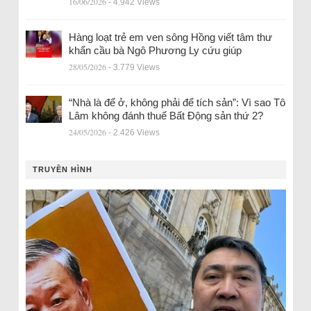
16/06/2026
- 4.942 Views
Hàng loạt trẻ em ven sông Hồng viết tâm thư
khẩn cầu bà Ngô Phương Ly cứu giúp
28/05/2026
- 3.779 Views
“Nhà là để ở, không phải để tích sản”: Vì sao Tô
Lâm không đánh thuế Bất Động sản thứ 2?
24/05/2026
- 2.426 Views
TRUYỀN HÌNH