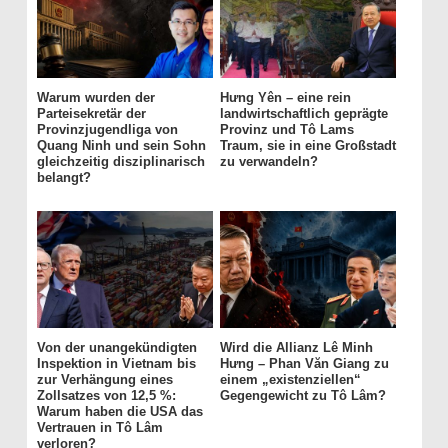
Warum wurden der
Hưng Yên – eine rein
Parteisekretär der
landwirtschaftlich geprägte
Provinzjugendliga von
Provinz und Tô Lams
Quang Ninh und sein Sohn
Traum, sie in eine Großstadt
gleichzeitig disziplinarisch
zu verwandeln?
belangt?
Von der unangekündigten
Wird die Allianz Lê Minh
Inspektion in Vietnam bis
Hưng – Phan Văn Giang zu
zur Verhängung eines
einem „existenziellen“
Zollsatzes von 12,5 %:
Gegengewicht zu Tô Lâm?
Warum haben die USA das
Vertrauen in Tô Lâm
verloren?