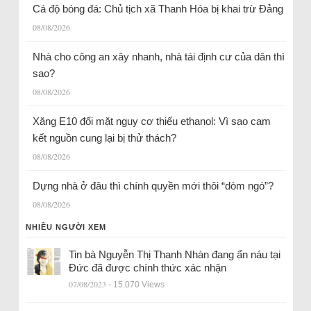
Cá độ bóng đá: Chủ tịch xã Thanh Hóa bị khai trừ Đảng
08/08/2026
Nhà cho công an xây nhanh, nhà tái định cư của dân thì
sao?
08/08/2026
Xăng E10 đối mặt nguy cơ thiếu ethanol: Vì sao cam
kết nguồn cung lại bị thử thách?
08/08/2026
Dựng nhà ở đâu thì chính quyền mới thôi “dòm ngó”?
08/08/2026
NHIỀU NGƯỜI XEM
Tin bà Nguyễn Thị Thanh Nhàn đang ẩn náu tại
Đức đã được chính thức xác nhận
07/08/2023
- 15.070 Views