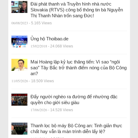
Đài phát thanh và Truyền hình nhà nước
Slovakia (RTVS) công bố thông tin bà Nguyễn
Thị Thanh Nhàn trốn sang Đức!
06/08/2023
- 5.165 Views
Ủng hộ Thoibao.de
15/02/2018
- 24.068 Views
Mai Hoàng lập kỷ lục thăng tiến: Vì sao “ngôi
sao” Tây Bắc trở thành điểm nóng của Bộ Công
an?
11/05/2026
- 18.509 Views
Đẩy người nghèo ra đường để nhường đặc
quyền cho giới siêu giàu
17/06/2026
- 14.528 Views
Thanh lọc bộ máy Bộ Công an: Tinh giản thực
chất hay vẫn là màn trình diễn lấy lệ?