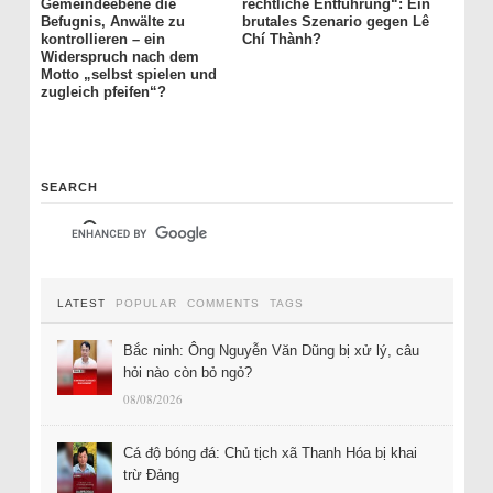
Gemeindeebene die
rechtliche Entführung“: Ein
Befugnis, Anwälte zu
brutales Szenario gegen Lê
kontrollieren – ein
Chí Thành?
Widerspruch nach dem
Motto „selbst spielen und
zugleich pfeifen“?
SEARCH
LATEST
POPULAR
COMMENTS
TAGS
Bắc ninh: Ông Nguyễn Văn Dũng bị xử lý, câu
hỏi nào còn bỏ ngỏ?
08/08/2026
Cá độ bóng đá: Chủ tịch xã Thanh Hóa bị khai
trừ Đảng