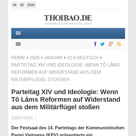
08
08
2026
HOME
2026
JANUAR
22
DEUTSCH
PARTEITAG XIV UND IDEOLOGIE: WENN TÔ LÂMS
REFORMEN AUF WIDERSTAND AUS DEM
MILITÄRFLÜGEL STOSSEN
Parteitag XIV und Ideologie: Wenn
Tô Lâms Reformen auf Widerstand
aus dem Militärflügel stoßen
22/01/2026
|
Der Festsaal des 14. Parteitags der Kommunistischen
Partei Vietnams (KPV) präsentierte ein