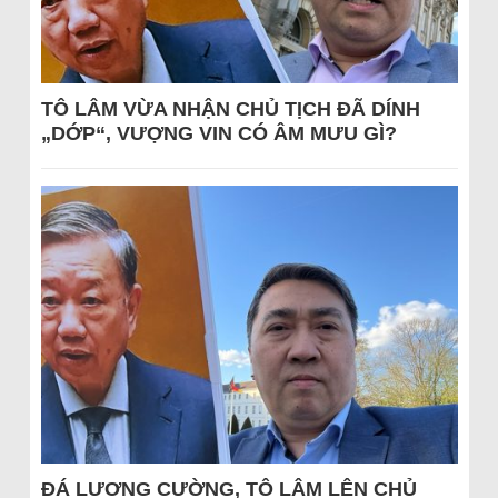
TÔ LÂM VỪA NHẬN CHỦ TỊCH ĐÃ DÍNH
„DỚP“, VƯỢNG VIN CÓ ÂM MƯU GÌ?
ĐÁ LƯƠNG CƯỜNG, TÔ LÂM LÊN CHỦ