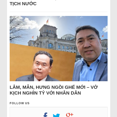
TỊCH NƯỚC
LÂM, MẪN, HƯNG NGỒI GHẾ MỚI – VỞ
KỊCH NGHÌN TỶ VỚI NHÂN DÂN
FOLLOW US