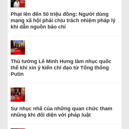
Phạt lên đến 50 triệu đồng: Người dùng
mạng xã hội phải chịu trách nhiệm pháp lý
khi dẫn nguồn báo chí
Thủ tướng Lê Minh Hưng làm nhục quốc
thể khi xin ý kiến chỉ đạo từ Tổng thống
Putin
Sự nhục nhã của những quan chức tham
nhũng khi đối diện với pháp luật