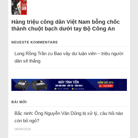
Hàng triệu công dân Việt Nam bỗng chốc
thành chuột bạch dưới tay Bộ Công An
NEUESTE KOMMENTARE
Long Rồng Trần
zu
Bao vây dư luận viên – triệu người
dân sẽ thắng
BÀI MỚI
Bắc ninh: Ông Nguyễn Văn Dũng bị xử lý, câu hỏi nào
còn bỏ ngỏ?
08/08/2026