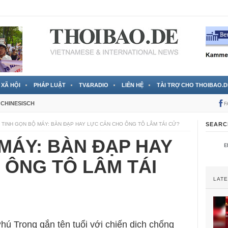
 đã được chính thức xác nhận
3 Jahren ago
XÃ HỘI
PHÁP LUẬT
TV&RADIO
LIÊN HỆ
TÀI TRỢ CHO THOIBAO.D
CHINESISCH
F
TINH GỌN BỘ MÁY: BÀN ĐẠP HAY LỰC CẢN CHO ÔNG TÔ LÂM TÁI CỬ?
SEARC
MÁY: BÀN ĐẠP HAY
 ÔNG TÔ LÂM TÁI
LAT
ú Trọng gắn tên tuổi với chiến dịch chống