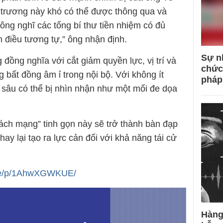
trương này khó có thể được thông qua và
hông nghĩ các tổng bí thư tiền nhiệm có đủ
 điều tương tự,” ông nhận định.
Sự n
 đồng nghĩa với cắt giảm quyền lực, vị trí và
chức
g bất đồng âm ỉ trong nội bộ. Với không ít
pháp
à sâu có thể bị nhìn nhận như một mối đe dọa
“cách mạng” tinh gọn này sẽ trở thành bàn đạp
ay lại tạo ra lực cản đối với khả năng tái cử
are/p/1AhwXGWKUE/
Hàng