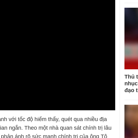
Thủ 
nhục 
đạo 
anh với tốc độ hiếm thấy, quét qua nhiều địa
an ngắn. Theo một nhà quan sát chính trị lâu
 phản ánh rõ sức mạnh chính trị của ông Tô