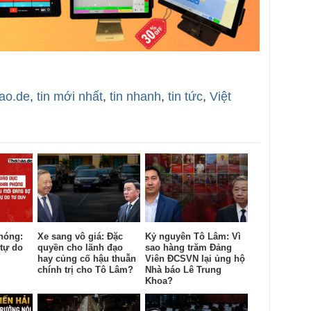
bao.de
,
tin mới nhất
,
tin nhanh
,
tin tức
,
Việt
hóng:
Xe sang vô giá: Đặc
Kỷ nguyên Tô Lâm: Vì
tự do
quyền cho lãnh đạo
sao hàng trăm Đảng
hay củng cố hậu thuẫn
Viên ĐCSVN lại ủng hộ
chính trị cho Tô Lâm?
Nhà báo Lê Trung
Khoa?