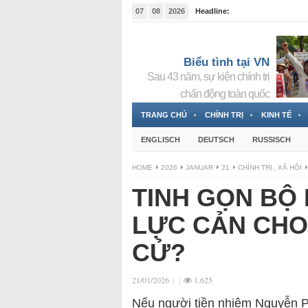
07
08
2026
Headline:
Tin bà Nguyễn Thị Thanh Nhàn đang ẩn náu tại Đức
Biểu tình tại VN
Sau 43 năm, sự kiện chính trị
chấn động toàn quốc
TRANG CHỦ
CHÍNH TRỊ
KINH TẾ
ENGLISCH
DEUTSCH
RUSSISCH
HOME
2026
JANUAR
21
CHÍNH TRỊ
,
XÃ HỘI
TINH GỌN BỘ 
LỰC CẢN CHO
CỬ?
21/01/2026
|
|
1.625
Nếu người tiền nhiệm Nguyễn Ph