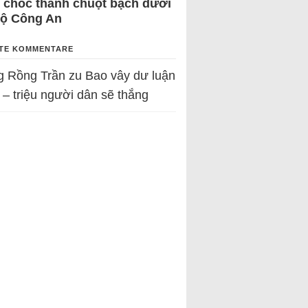
 chốc thành chuột bạch dưới
Bộ Công An
TE KOMMENTARE
g Rồng Trần
zu
Bao vây dư luận
 – triệu người dân sẽ thắng