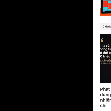
CHÂM
Phạt
dùng
nhiệ
chí