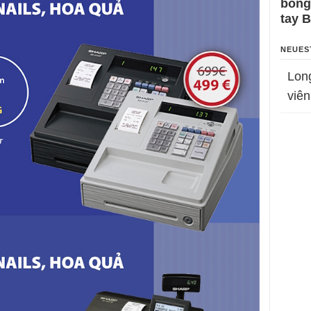
bỗng
tay 
NEUES
Lon
viên