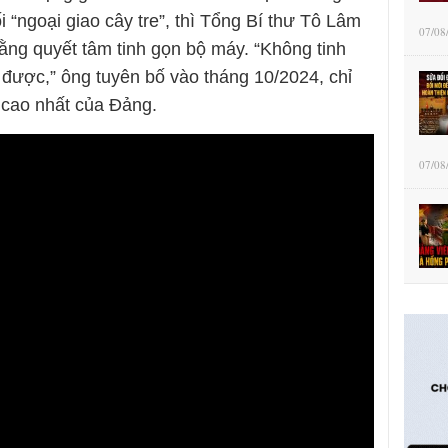
i “ngoại giao cây tre”, thì Tổng Bí thư Tô Lâm
07/08
ằng quyết tâm tinh gọn bộ máy. “Không tinh
 được,” ông tuyên bố vào tháng 10/2024, chỉ
 cao nhất của Đảng.
07/08