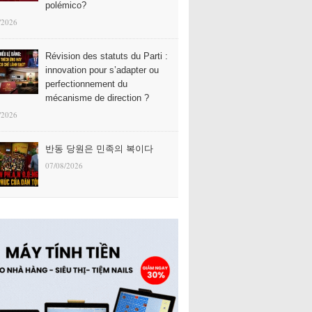
polémico?
/2026
Révision des statuts du Parti :
innovation pour s’adapter ou
perfectionnement du
mécanisme de direction ?
/2026
반동 당원은 민족의 복이다
07/08/2026