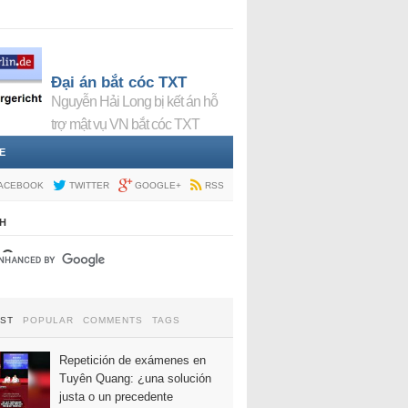
Đại án bắt cóc TXT
Nguyễn Hải Long bị kết án hỗ
trợ mật vụ VN bắt cóc TXT
E
ACEBOOK
TWITTER
GOOGLE+
RSS
H
EST
POPULAR
COMMENTS
TAGS
Repetición de exámenes en
Tuyên Quang: ¿una solución
justa o un precedente