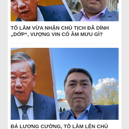
TÔ LÂM VỪA NHẬN CHỦ TỊCH ĐÃ DÍNH
„DỚP“, VƯỢNG VIN CÓ ÂM MƯU GÌ?
ĐÁ LƯƠNG CƯỜNG, TÔ LÂM LÊN CHỦ