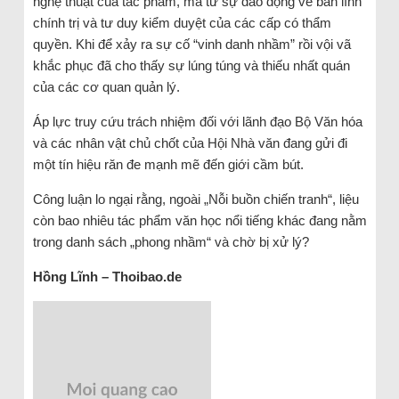
nghệ thuật của tác phẩm, mà từ sự dao động về bản lĩnh
chính trị và tư duy kiểm duyệt của các cấp có thẩm
quyền. Khi để xảy ra sự cố “vinh danh nhầm” rồi vội vã
khắc phục đã cho thấy sự lúng túng và thiếu nhất quán
của các cơ quan quản lý.
Áp lực truy cứu trách nhiệm đối với lãnh đạo Bộ Văn hóa
và các nhân vật chủ chốt của Hội Nhà văn đang gửi đi
một tín hiệu răn đe mạnh mẽ đến giới cầm bút.
Công luận lo ngại rằng, ngoài „Nỗi buồn chiến tranh“, liệu
còn bao nhiêu tác phẩm văn học nổi tiếng khác đang nằm
trong danh sách „phong nhầm“ và chờ bị xử lý?
Hồng Lĩnh – Thoibao.de