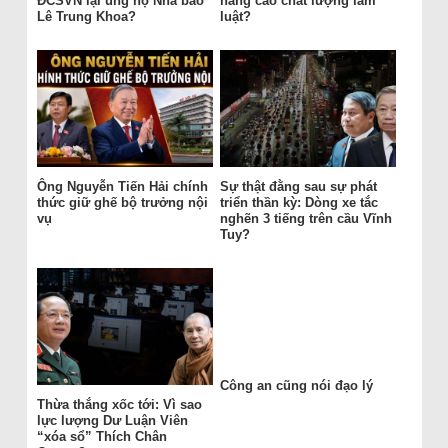
ĐCSVN lại ủng hộ Nhà báo
nâng cao chất lượng làm
Lê Trung Khoa?
luật?
Ông Nguyễn Tiến Hải chính
Sự thật đằng sau sự phát
thức giữ ghế bộ trưởng nội
triển thần kỳ: Dòng xe tắc
vụ
nghẽn 3 tiếng trên cầu Vĩnh
Tuy?
Công an cũng nói đạo lý
Thừa thắng xốc tới: Vì sao
lực lượng Dư Luận Viên
“xóa sổ” Thích Chân