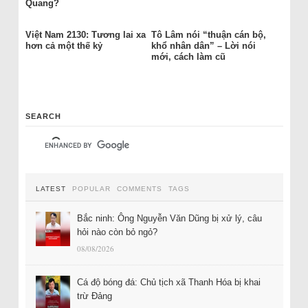
Quang?
Việt Nam 2130: Tương lai xa
Tô Lâm nói “thuận cán bộ,
hơn cả một thế kỷ
khổ nhân dân” – Lời nói
mới, cách làm cũ
SEARCH
LATEST
POPULAR
COMMENTS
TAGS
Bắc ninh: Ông Nguyễn Văn Dũng bị xử lý, câu
hỏi nào còn bỏ ngỏ?
08/08/2026
Cá độ bóng đá: Chủ tịch xã Thanh Hóa bị khai
trừ Đảng