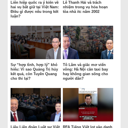
Liên hiệp quốc ra ý kiến về
Lê Thanh Hải và trách
hai vụ bắt giữ tại Việt Nam:
nhiệm trong vụ hỏa hoạn
Điều gì được nêu trong kết
tòa nhà itc năm 2002
luận?
Sự “hợp tình, hợp lý” khó
Tô Lâm và giấc mơ viển
hiểu: Vì sao Quảng Trị hủy
vông: Hà Nội cần taxi bay
kết quả, còn Tuyên Quang
hay không gian sống cho
cho thi lại?
người dân?
Liệu Liên đoàn Luật sư Việt
RFA Tiếng Việt lọt vào danh