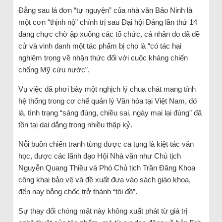
Đằng sau lá đơn “tự nguyện” của nhà văn Bảo Ninh là
một cơn “thịnh nộ” chính trị sau Đại hội Đảng lần thứ 14
đang chực chờ ập xuống các tổ chức, cá nhân do đã đề
cử và vinh danh một tác phẩm bị cho là “có tác hại
nghiêm trọng về nhận thức đối với cuộc kháng chiến
chống Mỹ cứu nước”.
Vụ việc đã phơi bày một nghịch lý chua chát mang tính
hệ thống trong cơ chế quản lý Văn hóa tại Việt Nam, đó
là, tình trạng “sáng đúng, chiều sai, ngày mai lại đúng” đã
tồn tại dai dẳng trong nhiều thập kỷ.
Nỗi buồn chiến tranh từng được ca tụng là kiệt tác văn
học, được các lãnh đạo Hội Nhà văn như Chủ tịch
Nguyễn Quang Thiều và Phó Chủ tịch Trần Đăng Khoa
công khai bảo vệ và đề xuất đưa vào sách giáo khoa,
đến nay bỗng chốc trở thành “tội đồ”.
Sự thay đổi chóng mặt này không xuất phát từ giá trị