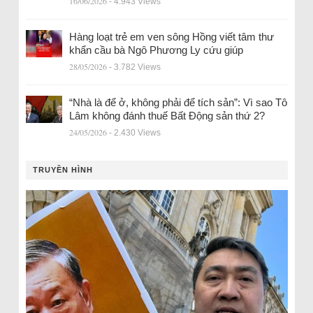
16/06/2026
- 4.943 Views
Hàng loạt trẻ em ven sông Hồng viết tâm thư
khẩn cầu bà Ngô Phương Ly cứu giúp
28/05/2026
- 3.782 Views
“Nhà là để ở, không phải để tích sản”: Vì sao Tô
Lâm không đánh thuế Bất Động sản thứ 2?
24/05/2026
- 2.430 Views
TRUYỀN HÌNH