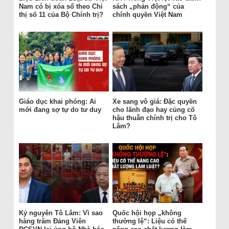
Nam có bị xóa sổ theo Chỉ
sách „phản động“ của
thị số 11 của Bộ Chính trị?
chính quyền Việt Nam
Giáo dục khai phóng: Ai
Xe sang vô giá: Đặc quyền
mới đang sợ tự do tư duy
cho lãnh đạo hay củng cố
hậu thuẫn chính trị cho Tô
Lâm?
Kỷ nguyên Tô Lâm: Vì sao
Quốc hội họp „không
hàng trăm Đảng Viên
thường lệ“: Liệu có thể