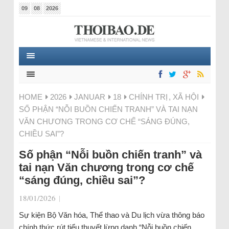
09
08
2026
HOME
2026
JANUAR
18
CHÍNH TRỊ
,
XÃ HỘI
SỐ PHẬN “NỖI BUỒN CHIẾN TRANH” VÀ TAI NẠN
VĂN CHƯƠNG TRONG CƠ CHẾ “SÁNG ĐÚNG,
CHIỀU SAI”?
Số phận “Nỗi buồn chiến tranh” và
tai nạn Văn chương trong cơ chế
“sáng đúng, chiều sai”?
18/01/2026
|
Sự kiện Bộ Văn hóa, Thể thao và Du lịch vừa thông báo
chính thức rút tiểu thuyết lừng danh “Nỗi buồn chiến