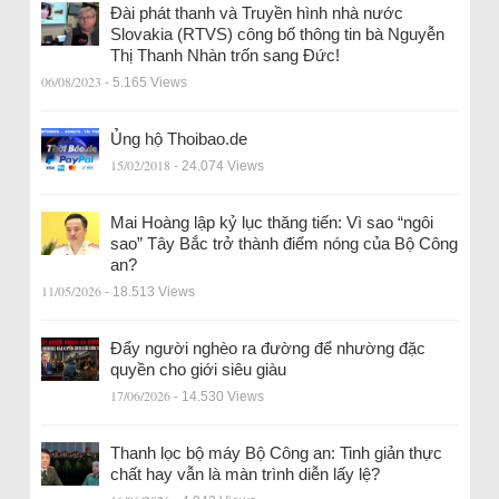
Đài phát thanh và Truyền hình nhà nước
Slovakia (RTVS) công bố thông tin bà Nguyễn
Thị Thanh Nhàn trốn sang Đức!
06/08/2023
- 5.165 Views
Ủng hộ Thoibao.de
15/02/2018
- 24.074 Views
Mai Hoàng lập kỷ lục thăng tiến: Vì sao “ngôi
sao” Tây Bắc trở thành điểm nóng của Bộ Công
an?
11/05/2026
- 18.513 Views
Đẩy người nghèo ra đường để nhường đặc
quyền cho giới siêu giàu
17/06/2026
- 14.530 Views
Thanh lọc bộ máy Bộ Công an: Tinh giản thực
chất hay vẫn là màn trình diễn lấy lệ?