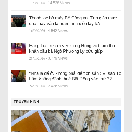
17/06/2026
- 14.528 Views
Thanh lọc bộ máy Bộ Công an: Tinh giản thực
chất hay vẫn là màn trình diễn lấy lệ?
16/06/2026
- 4.942 Views
Hàng loạt trẻ em ven sông Hồng viết tâm thư
khẩn cầu bà Ngô Phương Ly cứu giúp
28/05/2026
- 3.779 Views
“Nhà là để ở, không phải để tích sản”: Vì sao Tô
Lâm không đánh thuế Bất Động sản thứ 2?
24/05/2026
- 2.426 Views
TRUYỀN HÌNH