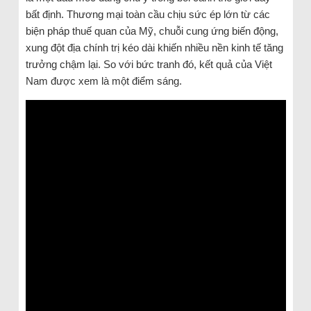
bất định. Thương mại toàn cầu chịu sức ép lớn từ các
biện pháp thuế quan của Mỹ, chuỗi cung ứng biến động,
xung đột địa chính trị kéo dài khiến nhiều nền kinh tế tăng
trưởng chậm lại. So với bức tranh đó, kết quả của Việt
Nam được xem là một điểm sáng.