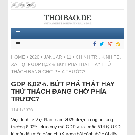
08
08
2026
HOME
2026
JANUAR
11
CHÍNH TRỊ
,
KINH TẾ
,
XÃ HỘI
GDP 8,02%: BỨT PHÁ THẬT HAY THỬ
THÁCH ĐANG CHỜ PHÍA TRƯỚC?
GDP 8,02%: BỨT PHÁ THẬT HAY
THỬ THÁCH ĐANG CHỜ PHÍA
TRƯỚC?
11/01/2026
|
Việc kinh tế Việt Nam năm 2025 được công bố tăng
trưởng 8,02%, đưa quy mô GDP vượt mốc 514 tỷ USD,
là một dấu mốc đáng chú ý trong bối cảnh thế giới đầy