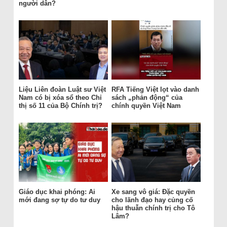
người dân?
Liệu Liên đoàn Luật sư Việt
RFA Tiếng Việt lọt vào danh
Nam có bị xóa sổ theo Chỉ
sách „phản động“ của
thị số 11 của Bộ Chính trị?
chính quyền Việt Nam
Giáo dục khai phóng: Ai
Xe sang vô giá: Đặc quyền
mới đang sợ tự do tư duy
cho lãnh đạo hay củng cố
hậu thuẫn chính trị cho Tô
Lâm?