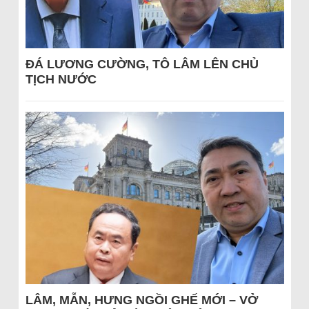
ĐÁ LƯƠNG CƯỜNG, TÔ LÂM LÊN CHỦ
TỊCH NƯỚC
LÂM, MẪN, HƯNG NGỒI GHẾ MỚI – VỞ