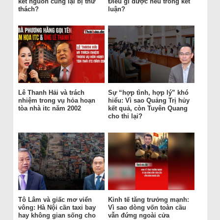
kết nguồn cung lại bị thử
Điều gì được nêu trong kết
thách?
luận?
Lê Thanh Hải và trách
Sự “hợp tình, hợp lý” khó
nhiệm trong vụ hỏa hoạn
hiểu: Vì sao Quảng Trị hủy
tòa nhà itc năm 2002
kết quả, còn Tuyên Quang
cho thi lại?
Tô Lâm và giấc mơ viển
Kinh tế tăng trưởng mạnh:
vông: Hà Nội cần taxi bay
Vì sao dòng vốn toàn cầu
hay không gian sống cho
vẫn đứng ngoài cửa