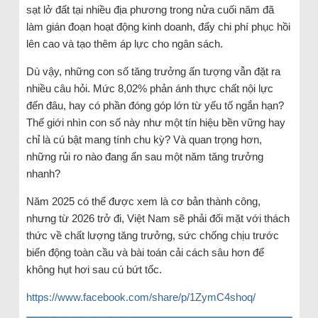
sạt lở đất tại nhiều địa phương trong nửa cuối năm đã
làm gián đoạn hoạt động kinh doanh, đẩy chi phí phục hồi
lên cao và tạo thêm áp lực cho ngân sách.
Dù vậy, những con số tăng trưởng ấn tượng vẫn đặt ra
nhiều câu hỏi. Mức 8,02% phản ánh thực chất nội lực
đến đâu, hay có phần đóng góp lớn từ yếu tố ngắn hạn?
Thế giới nhìn con số này như một tín hiệu bền vững hay
chỉ là cú bật mang tính chu kỳ? Và quan trọng hơn,
những rủi ro nào đang ẩn sau một năm tăng trưởng
nhanh?
Năm 2025 có thể được xem là cơ bản thành công,
nhưng từ 2026 trở đi, Việt Nam sẽ phải đối mặt với thách
thức về chất lượng tăng trưởng, sức chống chịu trước
biến động toàn cầu và bài toán cải cách sâu hơn để
không hụt hơi sau cú bứt tốc.
https://www.facebook.com/share/p/1ZymC4shoq/