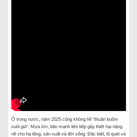
Ở trong nước, năm 2025 cũng không hề “thuận buồm
xuôi gió”. Mưa lớn, bão mạnh liên tiếp gây thiệt hại nặng
nề cho hạ tầng, sản xuất và đời sống. Đặc biệt, lũ quét và