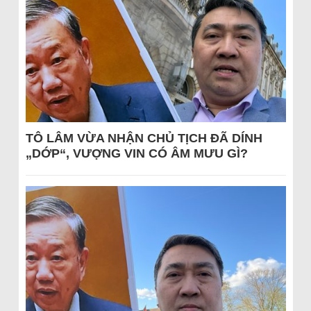
TÔ LÂM VỪA NHẬN CHỦ TỊCH ĐÃ DÍNH
„DỚP“, VƯỢNG VIN CÓ ÂM MƯU GÌ?