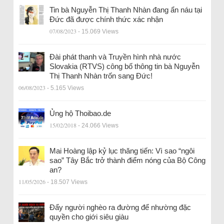
Tin bà Nguyễn Thị Thanh Nhàn đang ẩn náu tại
Đức đã được chính thức xác nhận
07/08/2023
- 15.069 Views
Đài phát thanh và Truyền hình nhà nước
Slovakia (RTVS) công bố thông tin bà Nguyễn
Thị Thanh Nhàn trốn sang Đức!
06/08/2023
- 5.165 Views
Ủng hộ Thoibao.de
15/02/2018
- 24.066 Views
Mai Hoàng lập kỷ lục thăng tiến: Vì sao “ngôi
sao” Tây Bắc trở thành điểm nóng của Bộ Công
an?
11/05/2026
- 18.507 Views
Đẩy người nghèo ra đường để nhường đặc
quyền cho giới siêu giàu