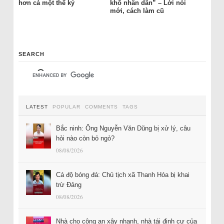
hơn cả một thế kỷ
khổ nhân dân” – Lời nói
mới, cách làm cũ
SEARCH
LATEST
POPULAR
COMMENTS
TAGS
Bắc ninh: Ông Nguyễn Văn Dũng bị xử lý, câu
hỏi nào còn bỏ ngỏ?
08/08/2026
Cá độ bóng đá: Chủ tịch xã Thanh Hóa bị khai
trừ Đảng
08/08/2026
Nhà cho công an xây nhanh, nhà tái định cư của