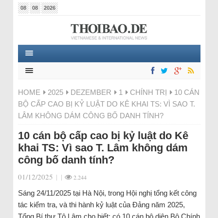
08
08
2026
HOME
2025
DEZEMBER
1
CHÍNH TRỊ
10 CÁN
BỘ CẤP CAO BỊ KỶ LUẬT DO KÊ KHAI TS: VÌ SAO T.
LÂM KHÔNG DÁM CÔNG BỐ DANH TÍNH?
10 cán bộ cấp cao bị kỷ luật do Kê
khai TS: Vì sao T. Lâm không dám
công bố danh tính?
01/12/2025
|
|
2.244
Sáng 24/11/2025 tại Hà Nội, trong Hội nghị tổng kết công
tác kiểm tra, và thi hành kỷ luật của Đảng năm 2025,
Tổng Bí thư Tô Lâm cho biết: có 10 cán bộ diện Bộ Chính