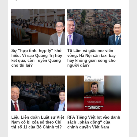
Sự “hợp tình, hợp lý” khó
Tô Lâm và giấc mơ viển
hiểu: Vì sao Quảng Trị hủy
vông: Hà Nội cần taxi bay
kết quả, còn Tuyên Quang
hay không gian sống cho
cho thi lại?
người dân?
Liệu Liên đoàn Luật sư Việt
RFA Tiếng Việt lọt vào danh
Nam có bị xóa sổ theo Chỉ
sách „phản động“ của
thị số 11 của Bộ Chính trị?
chính quyền Việt Nam