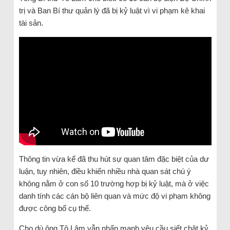
trị và Ban Bí thư quản lý đã bị kỷ luật vì vi phạm kê khai
tài sản.
Thông tin vừa kể đã thu hút sự quan tâm đặc biệt của dư
luận, tuy nhiên, điều khiến nhiều nhà quan sát chú ý
không nằm ở con số 10 trường hợp bị kỷ luật, mà ở việc
danh tính các cán bộ liên quan và mức độ vi phạm không
được công bố cụ thể.
Cho dù ông Tô Lâm vẫn nhấn mạnh yêu cầu siết chặt kỷ