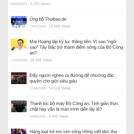
06/08/2023
- 5.165 Views
Ủng hộ Thoibao.de
15/02/2018
- 24.068 Views
Mai Hoàng lập kỷ lục thăng tiến: Vì sao “ngôi
sao” Tây Bắc trở thành điểm nóng của Bộ Công
an?
11/05/2026
- 18.509 Views
Đẩy người nghèo ra đường để nhường đặc
quyền cho giới siêu giàu
17/06/2026
- 14.528 Views
Thanh lọc bộ máy Bộ Công an: Tinh giản thực
chất hay vẫn là màn trình diễn lấy lệ?
16/06/2026
- 4.942 Views
Hàng loạt trẻ em ven sông Hồng viết tâm thư