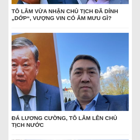
TÔ LÂM VỪA NHẬN CHỦ TỊCH ĐÃ DÍNH
„DỚP“, VƯỢNG VIN CÓ ÂM MƯU GÌ?
ĐÁ LƯƠNG CƯỜNG, TÔ LÂM LÊN CHỦ
TỊCH NƯỚC