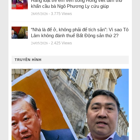
Hàng loạt trẻ em ven sông Hồng viết tâm thư
khẩn cầu bà Ngô Phương Ly cứu giúp
28/05/2026
- 3.775 Views
“Nhà là để ở, không phải để tích sản”: Vì sao Tô
Lâm không đánh thuế Bất Động sản thứ 2?
24/05/2026
- 2.425 Views
TRUYỀN HÌNH