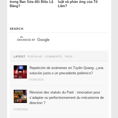
trong Ban Sửa đổi Điều Lệ
luật và phản ứng của Tô
Đảng?
Lâm?
SEARCH
LATEST
POPULAR
COMMENTS
TAGS
Repetición de exámenes en Tuyên Quang: ¿una
solución justa o un precedente polémico?
07/08/2026
Révision des statuts du Parti : innovation pour
s’adapter ou perfectionnement du mécanisme de
direction ?
07/08/2026