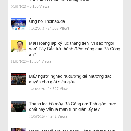
06/08/2023
- 5.165 Views
Ủng hộ Thoibao.de
15/02/2018
- 24.057 Views
Mai Hoàng lập kỷ lục thăng tiến: Vì sao “ngôi
sao” Tây Bắc trở thành điểm nóng của Bộ Công
an?
11/05/2026
- 18.504 Views
Đẩy người nghèo ra đường để nhường đặc
quyền cho giới siêu giàu
17/06/2026
- 14.527 Views
Thanh lọc bộ máy Bộ Công an: Tinh giản thực
chất hay vẫn là màn trình diễn lấy lệ?
16/06/2026
- 4.942 Views