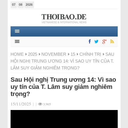
07
08
2026
HOME
2025
NOVEMBER
15
CHÍNH TRỊ
SAU
HỘI NGHỊ TRUNG ƯƠNG 14: VÌ SAO UY TÍN CỦA T.
LÂM SUY GIẢM NGHIÊM TRỌNG?
Sau Hội nghị Trung ương 14: Vì sao
uy tín của T. Lâm suy giảm nghiêm
trọng?
15/11/2025
|
|
3.965