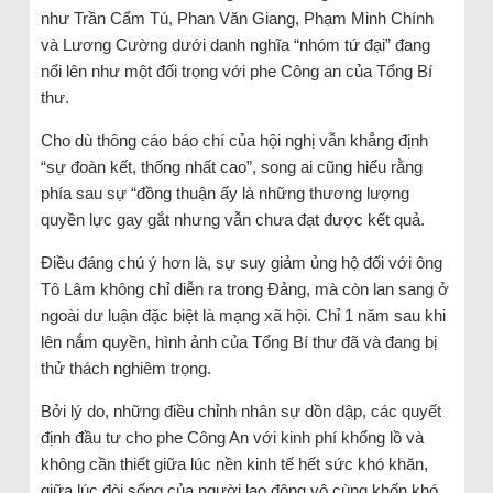
như Trần Cẩm Tú, Phan Văn Giang, Phạm Minh Chính
và Lương Cường dưới danh nghĩa “nhóm tứ đại” đang
nổi lên như một đối trọng với phe Công an của Tổng Bí
thư.
Cho dù thông cáo báo chí của hội nghị vẫn khẳng định
“sự đoàn kết, thống nhất cao”, song ai cũng hiểu rằng
phía sau sự “đồng thuận ấy là những thương lượng
quyền lực gay gắt nhưng vẫn chưa đạt được kết quả.
Điều đáng chú ý hơn là, sự suy giảm ủng hộ đối với ông
Tô Lâm không chỉ diễn ra trong Đảng, mà còn lan sang ở
ngoài dư luận đặc biệt là mạng xã hội. Chỉ 1 năm sau khi
lên nắm quyền, hình ảnh của Tổng Bí thư đã và đang bị
thử thách nghiêm trọng.
Bởi lý do, những điều chỉnh nhân sự dồn dập, các quyết
định đầu tư cho phe Công An với kinh phí khổng lồ và
không cần thiết giữa lúc nền kinh tế hết sức khó khăn,
giữa lúc đòi sống của người lao động vô cùng khốn khó.