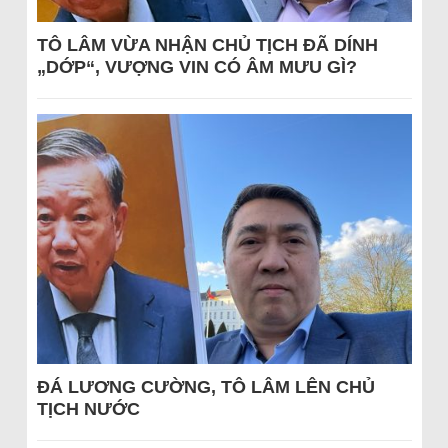
TÔ LÂM VỪA NHẬN CHỦ TỊCH ĐÃ DÍNH
„DỚP“, VƯỢNG VIN CÓ ÂM MƯU GÌ?
ĐÁ LƯƠNG CƯỜNG, TÔ LÂM LÊN CHỦ
TỊCH NƯỚC