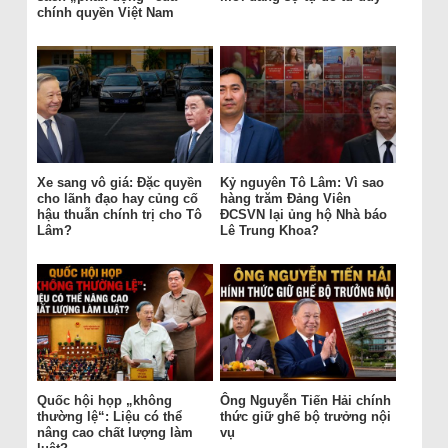
chính quyền Việt Nam
Xe sang vô giá: Đặc quyền
Kỷ nguyên Tô Lâm: Vì sao
cho lãnh đạo hay củng cố
hàng trăm Đảng Viên
hậu thuẫn chính trị cho Tô
ĐCSVN lại ủng hộ Nhà báo
Lâm?
Lê Trung Khoa?
Quốc hội họp „không
Ông Nguyễn Tiến Hải chính
thường lệ“: Liệu có thể
thức giữ ghế bộ trưởng nội
nâng cao chất lượng làm
vụ