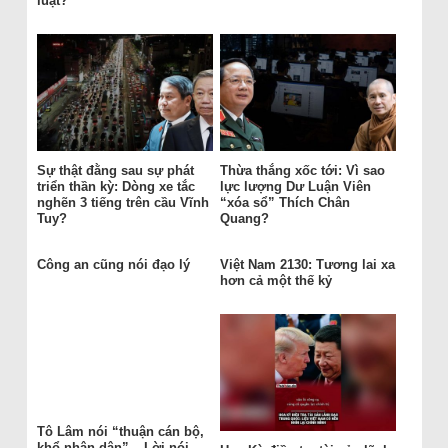
luật?
Sự thật đằng sau sự phát
Thừa thắng xốc tới: Vì sao
triển thần kỳ: Dòng xe tắc
lực lượng Dư Luận Viên
nghẽn 3 tiếng trên cầu Vĩnh
“xóa sổ” Thích Chân
Tuy?
Quang?
Công an cũng nói đạo lý
Việt Nam 2130: Tương lai xa
hơn cả một thế kỷ
Tô Lâm nói “thuận cán bộ,
khổ nhân dân” – Lời nói