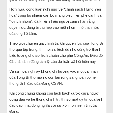
Hơn nữa, công luận nghi ngờ về “chính sách Hưng Yên
hóa” trong bổ nhiệm cán bộ mang biểu hiện phe cánh và
“lợi ích nhóm”, đã khiến nhiều người cảm nhận rằng
quyền lực đang bị thu hẹp vào một nhóm nhỏ thân hữu
của ông Tô Lâm.
Theo giới chuyên gia chính trị, khi quyền lực của Tổng Bí
thư quá tập trung, thì mọi sai lệch dù nhỏ cũng trở thành
biểu tượng cho sự lệch chuẩn cho phe Công An. Điều đó
đã phản ánh đúng tâm lý của dư luận xã hội hiện nay.
Và sự hoài nghi ấy không chỉ hướng vào một cá nhân
của Tổng Bí thư mà nó còn lan rộng sang toàn bộ hệ
thống lãnh đạo của Đảng CSVN.
Khi công chúng không còn tách bạch được giữa người
đứng đầu và hệ thống chính trị, thì sự mất uy tín của lãnh
đạo cao nhất đồng nghĩa với sự xói mòn niềm tin của
Đảng.