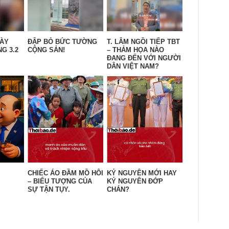
GÀY
ĐẬP BỎ BỨC TƯỜNG
T. LÂM NGỒI TIẾP TBT
G 3.2
CỘNG SẢN!
– THẢM HỌA NÀO
ĐANG ĐẾN VỚI NGƯỜI
DÂN VIỆT NAM?
CHIẾC ÁO ĐẦM MỒ HÔI
KỶ NGUYÊN MỚI HAY
– BIỂU TƯỢNG CỦA
KỶ NGUYÊN ĐỚP
SỰ TẬN TỤY.
CHÁN?