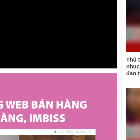
Thủ 
nhục 
đạo 