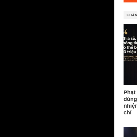
CHÂM
Phạt
dùng
nhiệ
chí