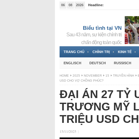
06
08
2026
Headline:
Tin bà Nguyễn Thị Thanh Nhàn đang ẩn náu tại Đức
Biểu tình tại VN
Sau 43 năm, sự kiện chính trị
chấn động toàn quốc
TRANG CHỦ
CHÍNH TRỊ
KINH TẾ
ENGLISCH
DEUTSCH
RUSSISCH
HOME
2025
NOVEMBER
15
TRUYỀN HÌNH
USD CHO VỢ CHỒNG PHÚC?
ĐẠI ÁN 27 TỶ
TRƯƠNG MỸ LA
TRIỆU USD C
15/11/2025
|