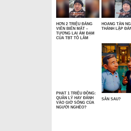
HƠN 2 TRIỆU ĐẢNG
HOANG TÀN N
VIÊN BIẾN MẤT –
THÀNH LẬP ĐẢN
TƯƠNG LAI ẢM ĐẠM
CỦA TBT TÔ LÂM
PHẠT 1 TRIỆU ĐỒNG:
QUẢN LÝ HAY ĐÁNH
SÂN SAU?
VÀO GIỜ SỐNG CỦA
NGƯỜI NGHÈO?