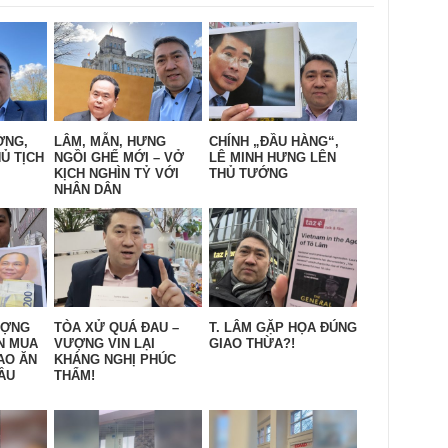
ỜNG,
LÂM, MẪN, HƯNG
CHÍNH „ĐẦU HÀNG“,
Ủ TỊCH
NGỒI GHẾ MỚI – VỞ
LÊ MINH HƯNG LÊN
KỊCH NGHÌN TỶ VỚI
THỦ TƯỚNG
NHÂN DÂN
ƯỢNG
TÒA XỬ QUÁ ĐAU –
T. LÂM GẶP HỌA ĐÚNG
N MUA
VƯỢNG VIN LẠI
GIAO THỪA?!
AO ĂN
KHÁNG NGHỊ PHÚC
ẦU
THẨM!