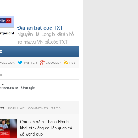
Đại án bắt cóc TXT
Nguyễn Hải Long bị kết án hỗ
trợ mật vụ VN bắt cóc TXT
E
ACEBOOK
TWITTER
GOOGLE+
RSS
H
EST
POPULAR
COMMENTS
TAGS
Chủ tịch xã ở Thanh Hóa bị
khai trừ đảng do liên quan cá
độ world cup