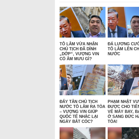
TÔ LÂM VỪA NHẬN
ĐÁ LƯƠNG CƯ
CHỦ TỊCH ĐÃ DÍNH
TÔ LÂM LÊN CH
„DỚP“, VƯỢNG VIN
NƯỚC
CÓ ÂM MƯU GÌ?
ĐẨY TÂN CHỦ TỊCH
PHẠM NHẬT V
NƯỚC TÔ LÂM RA TÒA
ĐƯỢC CHO TIỀ
– VƯỢNG VIN GIÚP
VÉ MÁY BAY, B
QUỐC TẾ NHẮC LẠI
Ở SANG ĐỨC H
NGÀY BẮT CÓC?
TÒA!