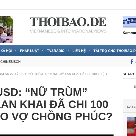
 đã được chính thức xác nhận
3 Jahren ago
XÃ HỘI
PHÁP LUẬT
TV&RADIO
LIÊN HỆ
TÀI TRỢ CHO THOIBAO.D
CHINESISCH
F
ĐẠI ÁN 27 TỶ USD: “NỮ TRÙM” TRƯƠNG MỸ LAN KHAI ĐÃ CHI 100 TRIỆU
SEARC
 USD: “NỮ TRÙM”
N KHAI ĐÃ CHI 100
LAT
HO VỢ CHỒNG PHÚC?