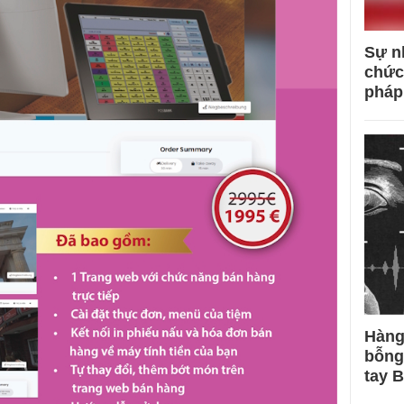
Sự n
chức
pháp
Hàng
bỗng
tay 