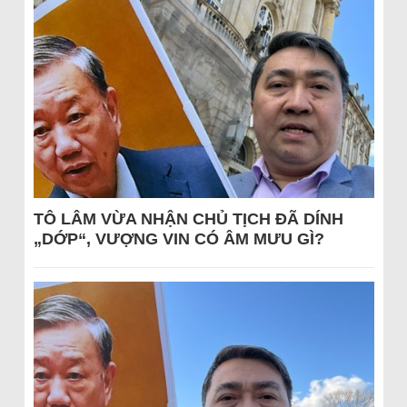
TÔ LÂM VỪA NHẬN CHỦ TỊCH ĐÃ DÍNH
„DỚP“, VƯỢNG VIN CÓ ÂM MƯU GÌ?