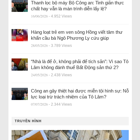
Thanh lọc bộ máy Bộ Công an: Tinh giản thực
chất hay vẫn là màn trình diễn lấy lệ?
16/06/2026
- 4.952 Views
Hàng loạt trẻ em ven sông Hồng viết tâm thư
khẩn cầu bà Ngô Phương Ly cứu giúp
28/05/2026
- 3.789 Views
“Nhà là để ở, không phải để tích sản”: Vì sao Tô
Lâm không đánh thuế Bất Động sản thứ 2?
24/05/2026
- 2.438 Views
Công an gây thiệt hại được miễn tội hình sự: Nỗ
lực loại trừ trách nhiệm của Tô Lâm?
07/07/2026
- 2.344 Views
TRUYỀN HÌNH