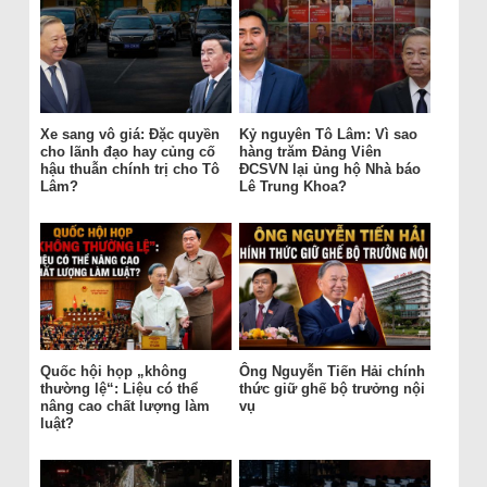
Xe sang vô giá: Đặc quyền
Kỷ nguyên Tô Lâm: Vì sao
cho lãnh đạo hay củng cố
hàng trăm Đảng Viên
hậu thuẫn chính trị cho Tô
ĐCSVN lại ủng hộ Nhà báo
Lâm?
Lê Trung Khoa?
Quốc hội họp „không
Ông Nguyễn Tiến Hải chính
thường lệ“: Liệu có thể
thức giữ ghế bộ trưởng nội
nâng cao chất lượng làm
vụ
luật?