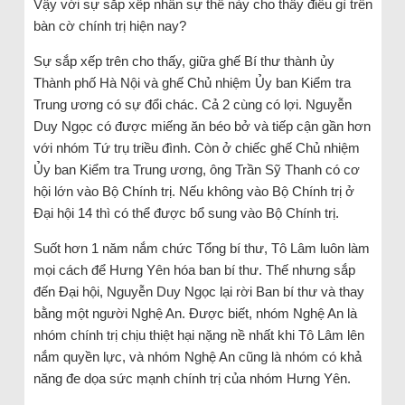
Vậy với sự sắp xếp nhân sự thế này cho thấy điều gì trên
bàn cờ chính trị hiện nay?
Sự sắp xếp trên cho thấy, giữa ghế Bí thư thành ủy
Thành phố Hà Nội và ghế Chủ nhiệm Ủy ban Kiểm tra
Trung ương có sự đổi chác. Cả 2 cùng có lợi. Nguyễn
Duy Ngọc có được miếng ăn béo bở và tiếp cận gần hơn
với nhóm Tứ trụ triều đình. Còn ở chiếc ghế Chủ nhiệm
Ủy ban Kiểm tra Trung ương, ông Trần Sỹ Thanh có cơ
hội lớn vào Bộ Chính trị. Nếu không vào Bộ Chính trị ở
Đại hội 14 thì có thể được bổ sung vào Bộ Chính trị.
Suốt hơn 1 năm nắm chức Tổng bí thư, Tô Lâm luôn làm
mọi cách để Hưng Yên hóa ban bí thư. Thế nhưng sắp
đến Đại hội, Nguyễn Duy Ngọc lại rời Ban bí thư và thay
bằng một người Nghệ An. Được biết, nhóm Nghệ An là
nhóm chính trị chịu thiệt hại nặng nề nhất khi Tô Lâm lên
nắm quyền lực, và nhóm Nghệ An cũng là nhóm có khả
năng đe dọa sức mạnh chính trị của nhóm Hưng Yên.