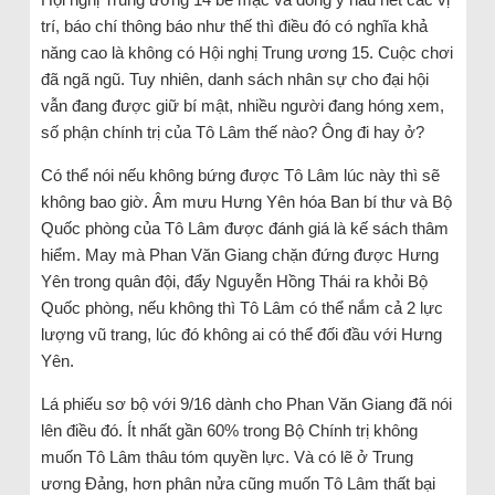
trí, báo chí thông báo như thế thì điều đó có nghĩa khả
năng cao là không có Hội nghị Trung ương 15. Cuộc chơi
đã ngã ngũ. Tuy nhiên, danh sách nhân sự cho đại hội
vẫn đang được giữ bí mật, nhiều người đang hóng xem,
số phận chính trị của Tô Lâm thế nào? Ông đi hay ở?
Có thể nói nếu không bứng được Tô Lâm lúc này thì sẽ
không bao giờ. Âm mưu Hưng Yên hóa Ban bí thư và Bộ
Quốc phòng của Tô Lâm được đánh giá là kế sách thâm
hiểm. May mà Phan Văn Giang chặn đứng được Hưng
Yên trong quân đội, đẩy Nguyễn Hồng Thái ra khỏi Bộ
Quốc phòng, nếu không thì Tô Lâm có thể nắm cả 2 lực
lượng vũ trang, lúc đó không ai có thể đối đầu với Hưng
Yên.
Lá phiếu sơ bộ với 9/16 dành cho Phan Văn Giang đã nói
lên điều đó. Ít nhất gần 60% trong Bộ Chính trị không
muốn Tô Lâm thâu tóm quyền lực. Và có lẽ ở Trung
ương Đảng, hơn phân nửa cũng muốn Tô Lâm thất bại