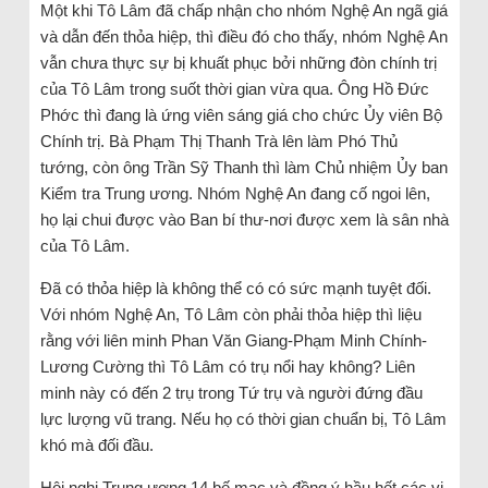
Một khi Tô Lâm đã chấp nhận cho nhóm Nghệ An ngã giá
và dẫn đến thỏa hiệp, thì điều đó cho thấy, nhóm Nghệ An
vẫn chưa thực sự bị khuất phục bởi những đòn chính trị
của Tô Lâm trong suốt thời gian vừa qua. Ông Hồ Đức
Phớc thì đang là ứng viên sáng giá cho chức Ủy viên Bộ
Chính trị. Bà Phạm Thị Thanh Trà lên làm Phó Thủ
tướng, còn ông Trần Sỹ Thanh thì làm Chủ nhiệm Ủy ban
Kiểm tra Trung ương. Nhóm Nghệ An đang cố ngoi lên,
họ lại chui được vào Ban bí thư-nơi được xem là sân nhà
của Tô Lâm.
Đã có thỏa hiệp là không thể có có sức mạnh tuyệt đối.
Với nhóm Nghệ An, Tô Lâm còn phải thỏa hiệp thì liệu
rằng với liên minh Phan Văn Giang-Phạm Minh Chính-
Lương Cường thì Tô Lâm có trụ nổi hay không? Liên
minh này có đến 2 trụ trong Tứ trụ và người đứng đầu
lực lượng vũ trang. Nếu họ có thời gian chuẩn bị, Tô Lâm
khó mà đối đầu.
Hội nghị Trung ương 14 bế mạc và đồng ý hầu hết các vị