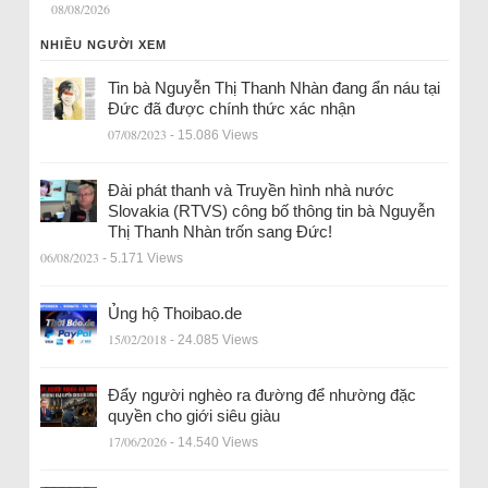
08/08/2026
NHIỀU NGƯỜI XEM
Tin bà Nguyễn Thị Thanh Nhàn đang ẩn náu tại
Đức đã được chính thức xác nhận
07/08/2023
- 15.086 Views
Đài phát thanh và Truyền hình nhà nước
Slovakia (RTVS) công bố thông tin bà Nguyễn
Thị Thanh Nhàn trốn sang Đức!
06/08/2023
- 5.171 Views
Ủng hộ Thoibao.de
15/02/2018
- 24.085 Views
Đẩy người nghèo ra đường để nhường đặc
quyền cho giới siêu giàu
17/06/2026
- 14.540 Views