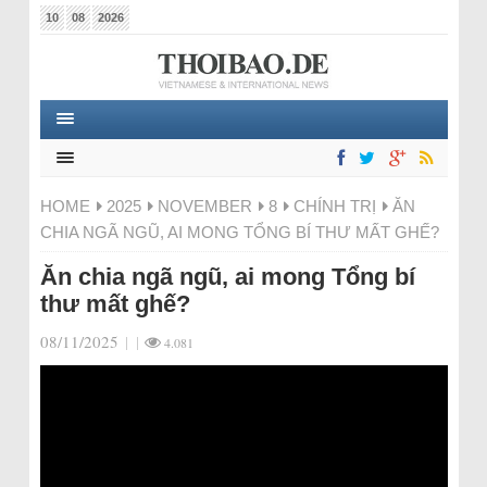
10
08
2026
HOME
2025
NOVEMBER
8
CHÍNH TRỊ
ĂN
CHIA NGÃ NGŨ, AI MONG TỔNG BÍ THƯ MẤT GHẾ?
Ăn chia ngã ngũ, ai mong Tổng bí
thư mất ghế?
08/11/2025
|
|
4.081