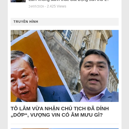
24/05/2026
- 2.425 Views
TRUYỀN HÌNH
TÔ LÂM VỪA NHẬN CHỦ TỊCH ĐÃ DÍNH
„DỚP“, VƯỢNG VIN CÓ ÂM MƯU GÌ?