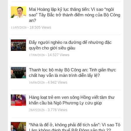
Mai Hoàng lập kỷ lục thăng tiến: Vì sao “ngôi
sao” Tây Bắc trở thành điểm nóng của Bộ Công
an?
11/05/2026
- 18.505 Views
Đẩy người nghèo ra đường để nhường đặc
quyền cho giới siêu giàu
17/06/2026
- 14.527 Views
Thanh lọc bộ máy Bộ Công an: Tinh giản thực
chất hay vẫn là màn trình diễn lấy lệ?
16/06/2026
- 4.942 Views
Hàng loạt trẻ em ven sông Hồng viết tâm thư
khẩn cầu bà Ngô Phương Ly cứu giúp
28/05/2026
- 3.776 Views
“Nhà là để ở, không phải để tích sản”: Vì sao Tô
Lâm không đánh thuế Bất Động sản thứ 2?