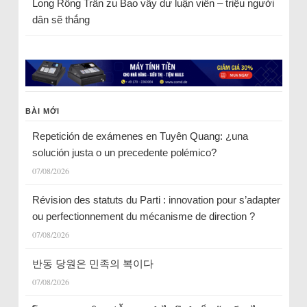
Long Rồng Trần
zu
Bao vây dư luận viên – triệu người
dân sẽ thắng
BÀI MỚI
Repetición de exámenes en Tuyên Quang: ¿una
solución justa o un precedente polémico?
07/08/2026
Révision des statuts du Parti : innovation pour s’adapter
ou perfectionnement du mécanisme de direction ?
07/08/2026
반동 당원은 민족의 복이다
07/08/2026