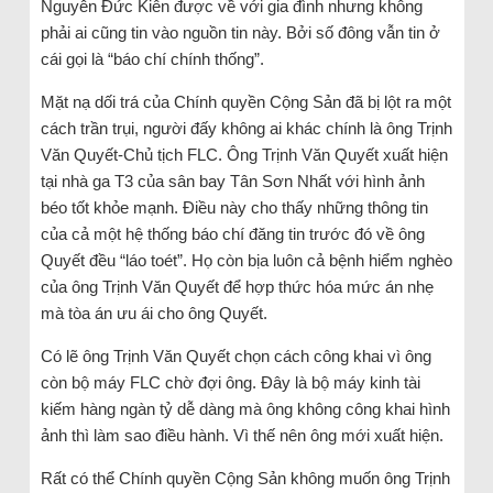
Nguyễn Đức Kiên được về với gia đình nhưng không
phải ai cũng tin vào nguồn tin này. Bởi số đông vẫn tin ở
cái gọi là “báo chí chính thống”.
Mặt nạ dối trá của Chính quyền Cộng Sản đã bị lột ra một
cách trần trụi, người đấy không ai khác chính là ông Trịnh
Văn Quyết-Chủ tịch FLC. Ông Trịnh Văn Quyết xuất hiện
tại nhà ga T3 của sân bay Tân Sơn Nhất với hình ảnh
béo tốt khỏe mạnh. Điều này cho thấy những thông tin
của cả một hệ thống báo chí đăng tin trước đó về ông
Quyết đều “láo toét”. Họ còn bịa luôn cả bệnh hiểm nghèo
của ông Trịnh Văn Quyết để hợp thức hóa mức án nhẹ
mà tòa án ưu ái cho ông Quyết.
Có lẽ ông Trịnh Văn Quyết chọn cách công khai vì ông
còn bộ máy FLC chờ đợi ông. Đây là bộ máy kinh tài
kiếm hàng ngàn tỷ dễ dàng mà ông không công khai hình
ảnh thì làm sao điều hành. Vì thế nên ông mới xuất hiện.
Rất có thể Chính quyền Cộng Sản không muốn ông Trịnh