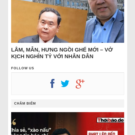
LÂM, MẪN, HƯNG NGỒI GHẾ MỚI – VỞ
KỊCH NGHÌN TỶ VỚI NHÂN DÂN
FOLLOW US
CHÂM BIẾM