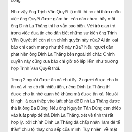
đồng.
Như vậy ông Trịnh Văn Quyết lộ mặt thì họ chỉ thừa nhận
việc ông Quyết được giảm án, còn dân chưa thấy mặt
ông Đinh La Thăng thì họ vẫn bao biện. Với trò gian trá
trong việc đưa tin cho dân biết những sự kiện ông Trịnh
Văn Quyết thì còn ai tin chính quyền này nữa? Ai tin loại
báo chí cách mạng như thế này nữa? Nếu người dân
phát hiện ông Đinh La Thăng bên ngoài thì chắc Chính
quyền này cũng xua báo chí giở trò lấp liếm như trường
hợp Trịnh Văn Quyết thôi.
Trong 3 người được ân xá chui ấy, 2 người được cho là
ân xá vì họ có rất nhiều tiền, riêng Đinh La Thăng thì
được cho là nhờ quan hệ khủng mà được ân xá. Người
bị nghi là can thiệp vào luật pháp để Đinh La Thăng được
thả là ông Ba Dũng. Nếu ông Nguyễn Tấn Dũng can thiệp
vào luật pháp để thả Đinh La Thăng, xét về tình thì rất
hợp lý, bởi chính Đinh La Thăng đã chấp nhận “làm dê tế
thần” chịu tội thay cho sếp của mình. Tuy nhiên, về mặt