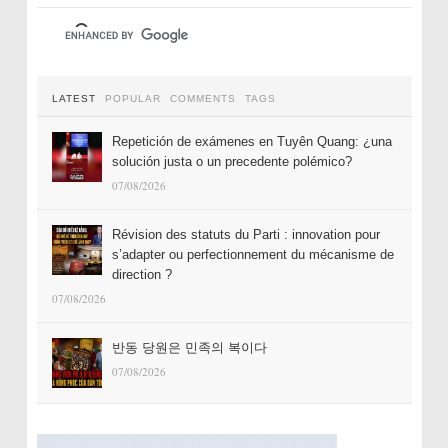
LATEST
POPULAR
COMMENTS
TAGS
Repetición de exámenes en Tuyên Quang: ¿una
solución justa o un precedente polémico?
07/08/2026
Révision des statuts du Parti : innovation pour
s’adapter ou perfectionnement du mécanisme de
direction ?
07/08/2026
반동 당원은 민족의 복이다
07/08/2026