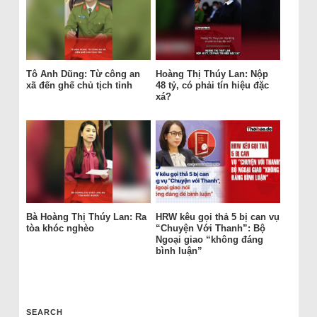
Tô Anh Dũng: Từ công an
Hoàng Thị Thúy Lan: Nộp
xã đến ghế chủ tịch tỉnh
48 tỷ, có phải tín hiệu đặc
xá?
Bà Hoàng Thị Thúy Lan: Ra
HRW kêu gọi thả 5 bị can vụ
tòa khóc nghèo
“Chuyện Với Thanh”: Bộ
Ngoại giao “không đáng
bình luận”
SEARCH