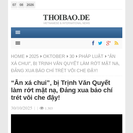
07
08
2026
HOME
2025
OKTOBER
30
PHÁP LUẬT
“ÂN
XÁ CHUI”, BỊ TRỊNH VĂN QUYẾT LÀM RỚT MẶT NẠ,
ĐẢNG XUA BÁO CHÍ TRÉT VÔI CHE ĐẬY!
“Ân xá chui”, bị Trịnh Văn Quyết
làm rớt mặt nạ, Đảng xua báo chí
trét vôi che đậy!
30/10/2025
|
|
1.303