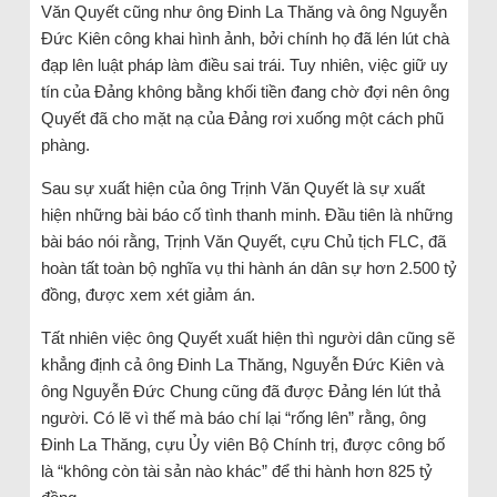
Văn Quyết cũng như ông Đinh La Thăng và ông Nguyễn
Đức Kiên công khai hình ảnh, bởi chính họ đã lén lút chà
đạp lên luật pháp làm điều sai trái. Tuy nhiên, việc giữ uy
tín của Đảng không bằng khối tiền đang chờ đợi nên ông
Quyết đã cho mặt nạ của Đảng rơi xuống một cách phũ
phàng.
Sau sự xuất hiện của ông Trịnh Văn Quyết là sự xuất
hiện những bài báo cố tình thanh minh. Đầu tiên là những
bài báo nói rằng, Trịnh Văn Quyết, cựu Chủ tịch FLC, đã
hoàn tất toàn bộ nghĩa vụ thi hành án dân sự hơn 2.500 tỷ
đồng, được xem xét giảm án.
Tất nhiên việc ông Quyết xuất hiện thì người dân cũng sẽ
khẳng định cả ông Đinh La Thăng, Nguyễn Đức Kiên và
ông Nguyễn Đức Chung cũng đã được Đảng lén lút thả
người. Có lẽ vì thế mà báo chí lại “rống lên” rằng, ông
Đinh La Thăng, cựu Ủy viên Bộ Chính trị, được công bố
là “không còn tài sản nào khác” để thi hành hơn 825 tỷ