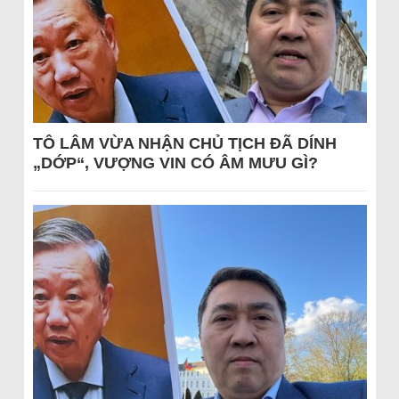
TÔ LÂM VỪA NHẬN CHỦ TỊCH ĐÃ DÍNH
„DỚP“, VƯỢNG VIN CÓ ÂM MƯU GÌ?