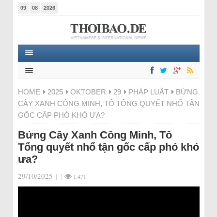
09
08
2026
HOME
2025
OKTOBER
29
PHÁP LUẬT
BỨNG
CÂY XANH CÔNG MINH, TÔ TỔNG QUYẾT NHỔ TẬN
GỐC CẤP PHÓ KHÓ ƯA?
Bứng Cây Xanh Công Minh, Tô
Tổng quyết nhổ tận gốc cấp phó khó
ưa?
29/10/2025
|
|
1.471