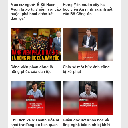
Mục sư người Ê Đê Nuen
Hưng Yên muốn xây hai
Ayun bị xử tù 7 năm với cáo
học viện An ninh và ảnh sát
buộc ‚phá hoại đoàn kết
của Bộ Công An
dân tộc‘
Đảng viên phản động là
Chia sẻ một bức ảnh cũng
hồng phúc của dân tộc
bị xử phạt
Chủ tịch xã ở Thanh Hóa bị
Giám đốc sở Khoa học và
khai trừ đảng do liên quan
ông nghệ bắc ninh bị khởi