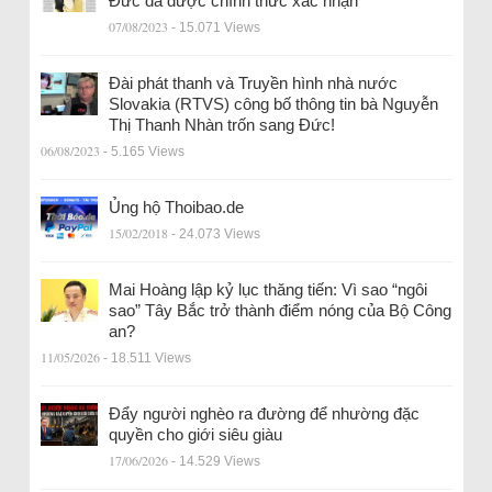
Đức đã được chính thức xác nhận
07/08/2023
- 15.071 Views
Đài phát thanh và Truyền hình nhà nước
Slovakia (RTVS) công bố thông tin bà Nguyễn
Thị Thanh Nhàn trốn sang Đức!
06/08/2023
- 5.165 Views
Ủng hộ Thoibao.de
15/02/2018
- 24.073 Views
Mai Hoàng lập kỷ lục thăng tiến: Vì sao “ngôi
sao” Tây Bắc trở thành điểm nóng của Bộ Công
an?
11/05/2026
- 18.511 Views
Đẩy người nghèo ra đường để nhường đặc
quyền cho giới siêu giàu
17/06/2026
- 14.529 Views