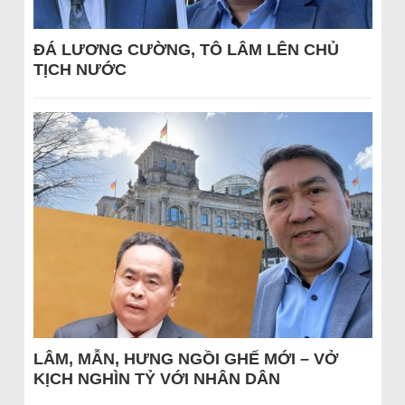
ĐÁ LƯƠNG CƯỜNG, TÔ LÂM LÊN CHỦ
TỊCH NƯỚC
LÂM, MẪN, HƯNG NGỒI GHẾ MỚI – VỞ
KỊCH NGHÌN TỶ VỚI NHÂN DÂN