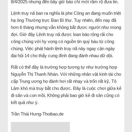
8/4/2025 nhưng đến bây giờ báo chí mới rầm rộ đưa tin.
Lệnh truy nã ban ra nghĩa là phe Công an đang muốn triệt
hạ ông Thường trực Ban Bí thư. Tuy nhiên, đến nay đã
hơn 6 tháng nhưng vẫn không bắt được người như mong
đợi. Giờ đây Lệnh truy nã được loan báo rộng rãi cho
công chúng với hy vọng có nguồn tin quý báu từ công
chúng. Việc phát hành lệnh truy nã này ngay cận ngày
đại hội 14 cho thấy cung đình đang đánh nhau dữ dội.
Rất có thể đây là trường hợp tương tự như trường hợp
Nguyễn Thị Thanh Nhàn. Với những nhân vật kinh tài cho
cấp Trung ương họ đánh hơi rất nhạy và trốn rất kỹ, Tô
Lâm khó mà truy bắt cho được. Đây là cuộc chơi giữa kẻ
đi săn và con mồi. Không phải bao giờ kẻ đi săn cũng có
kết quả như ý.
Trần Thái Hưng-Thoibao.de