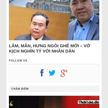
LÂM, MẪN, HƯNG NGỒI GHẾ MỚI – VỞ
KỊCH NGHÌN TỶ VỚI NHÂN DÂN
FOLLOW US
CHÂM BIẾM