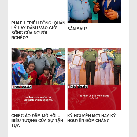
PHẠT 1 TRIỆU ĐỒNG: QUẢN
LÝ HAY ĐÁNH VÀO GIỜ
SÂN SAU?
SỐNG CỦA NGƯỜI
NGHÈO?
CHIẾC ÁO ĐẦM MỒ HÔI –
KỶ NGUYÊN MỚI HAY KỶ
BIỂU TƯỢNG CỦA SỰ TẬN
NGUYÊN ĐỚP CHÁN?
TỤY.