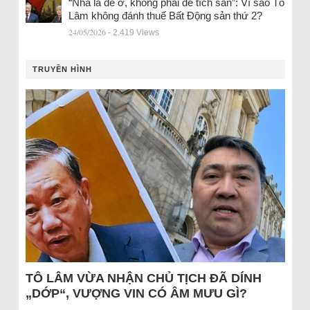
“Nhà là để ở, không phải để tích sản”: Vì sao Tô
Lâm không đánh thuế Bất Động sản thứ 2?
24/05/2026
- 2.419 Views
TRUYỀN HÌNH
TÔ LÂM VỪA NHẬN CHỦ TỊCH ĐÃ DÍNH
„DỚP“, VƯỢNG VIN CÓ ÂM MƯU GÌ?