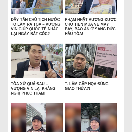
ĐẨY TÂN CHỦ TỊCH NƯỚC
PHẠM NHẬT VƯỢNG ĐƯỢC
TÔ LÂM RA TÒA – VƯỢNG
CHO TIỀN MUA VÉ MÁY
VIN GIÚP QUỐC TẾ NHẮC
BAY, BAO ĂN Ở SANG ĐỨC
LẠI NGÀY BẮT CÓC?
HẦU TÒA!
TÒA XỬ QUÁ ĐAU –
T. LÂM GẶP HỌA ĐÚNG
VƯỢNG VIN LẠI KHÁNG
GIAO THỪA?!
NGHỊ PHÚC THẨM!