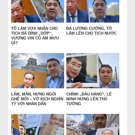
TÔ LÂM VỪA NHẬN CHỦ
ĐÁ LƯƠNG CƯỜNG, TÔ
TỊCH ĐÃ DÍNH „DỚP“,
LÂM LÊN CHỦ TỊCH NƯỚC
VƯỢNG VIN CÓ ÂM MƯU
GÌ?
LÂM, MẪN, HƯNG NGỒI
CHÍNH „ĐẦU HÀNG“, LÊ
GHẾ MỚI – VỞ KỊCH NGHÌN
MINH HƯNG LÊN THỦ
TỶ VỚI NHÂN DÂN
TƯỚNG