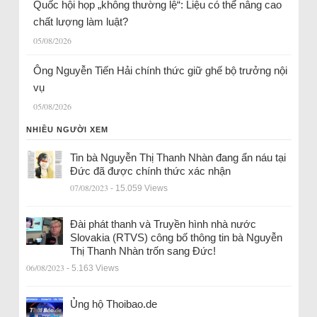
Quốc hội họp „không thường lệ“: Liệu có thể nâng cao
chất lượng làm luật?
05/08/2026
Ông Nguyễn Tiến Hải chính thức giữ ghế bộ trưởng nội
vụ
05/08/2026
NHIỀU NGƯỜI XEM
Tin bà Nguyễn Thị Thanh Nhàn đang ẩn náu tại
Đức đã được chính thức xác nhận
07/08/2023
- 15.059 Views
Đài phát thanh và Truyền hình nhà nước
Slovakia (RTVS) công bố thông tin bà Nguyễn
Thị Thanh Nhàn trốn sang Đức!
06/08/2023
- 5.163 Views
Ủng hộ Thoibao.de