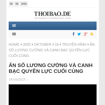
06
08
2026
HOME
2025
OKTOBER
18
TRUYỀN HÌNH
ẨN
SỐ LƯƠNG CƯỜNG VÀ CANH BẠC QUYỀN LỰC
CUỐI CÙNG
ẨN SỐ LƯƠNG CƯỜNG VÀ CANH
BẠC QUYỀN LỰC CUỐI CÙNG
18/10/2025
|