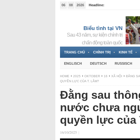
06
08
2026
Headline:
Tin bà Nguyễn Thị Thanh Nhàn đang ẩn náu tại Đức
Biểu tình tại VN
Sau 43 năm, sự kiện chính trị
chấn động toàn quốc
TRANG CHỦ
CHÍNH TRỊ
KINH TẾ
ENGLISCH
DEUTSCH
RUSSISCH
HOME
2025
OKTOBER
16
XÃ HỘI
ĐẰNG SA
QUYỀN LỰC CỦA T. LÂM?
Đằng sau thôn
nước chưa ngu
quyền lực của
16/10/2025
|