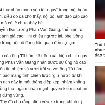
 Bí thư nhấn mạnh yếu tố “nguy” trong một hoàn
, điều đó đã cho thấy, nội bộ lãnh đạo cấp cao
mà có lẽ chưa thấy hết.
uyền Đại tướng Phan Văn Giang, thể hiện rõ
đánh giá cao. Thì chiều ngược lại, phe Công
trong nội bộ đảng liên quan đến sự lạm
Thủ 
nhục 
đạo 
ểu của ông Tô Lâm kể trên xuất hiện chỉ ít ngày
 tướng Phan Văn Giang nhận được sự ủng hộ cao
iếu tín nhiệm và vượt trội so với ông Tô Lâm.
h báo mang tính chiến lược “giữ nước từ khi
n tích đây là một thông điệp kép, nhằm khẳng
, đồng thời ngầm nhấn mạnh quyền kiểm soát an
ng đứng vững.
Tây đã cho rằng, điều vừa kể trong chính trị