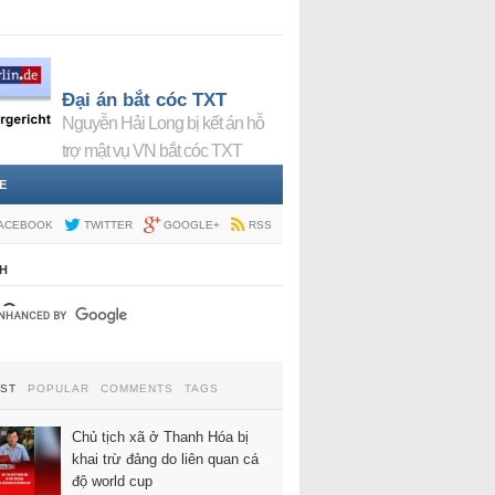
Đại án bắt cóc TXT
Nguyễn Hải Long bị kết án hỗ
trợ mật vụ VN bắt cóc TXT
E
ACEBOOK
TWITTER
GOOGLE+
RSS
H
EST
POPULAR
COMMENTS
TAGS
Chủ tịch xã ở Thanh Hóa bị
khai trừ đảng do liên quan cá
độ world cup