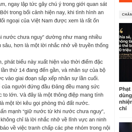
, ngay lập tức gây chú ý trong giới quan sát
 Bởi trong bối cảnh hiện nay, khi tình hình an
CHÂM
 đối ngoại của Việt Nam được xem là rất ổn
khi nước chưa nguy” dường như mang nhiều
 sâu, hơn là một lời nhắc nhở về truyền thống
h, phát biểu này xuất hiện vào thời điểm đặc
g lần thứ 14 đang đến gần, và nhân sự của bộ
 vào giai đoạn sắp xếp nhân sự lần cuối.
bố của người đứng đầu Đảng đều mang sức
Phạt
c to lớn. Và đây là một thông điệp mang tính
dùng
nhiệ
là một lời kêu gọi phòng thủ đất nước.
chí
hấn mạnh “giữ nước từ khi nước chưa nguy”,
 không chỉ là lời nhắc nhở về lĩnh vực an ninh
 báo về việc tranh chấp các phe nhóm trong nội