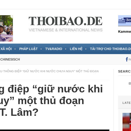
 đã được chính thức xác nhận
3 Jahren ago
XÃ HỘI
PHÁP LUẬT
TV&RADIO
LIÊN HỆ
TÀI TRỢ CHO THOIBAO.D
CHINESISCH
F
U THÔNG ĐIỆP “GIỮ NƯỚC KHI NƯỚC CHƯA NGUY” MỘT THỦ ĐOẠN
SEARC
g điệp “giữ nước khi
y” một thủ đoạn
LAT
 T. Lâm?