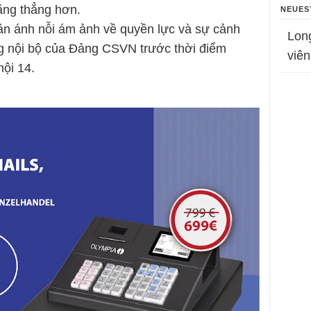
căng thẳng hơn.
NEUES
ản ánh nỗi ám ảnh về quyền lực và sự cảnh
Lon
ng nội bộ của Đảng CSVN trước thời điểm
viên
hội 14.