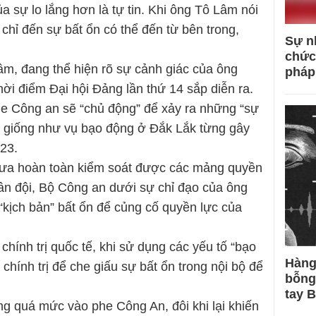
a sự lo lắng hơn là tự tin. Khi ông Tô Lâm nói
chỉ đến sự bất ổn có thể đến từ bên trong,
Sự n
chức
âm, đang thể hiện rõ sự cảnh giác của ông
pháp
 thời điểm Đại hội Đảng lần thứ 14 sắp diễn ra.
he Công an sẽ “chủ động” để xảy ra những “sự
rị, giống như vụ bạo động ở Đắk Lắk từng gây
23.
 chưa hoàn toàn kiểm soát được các mảng quyền
ân đội, Bộ Công an dưới sự chỉ đạo của ông
“kịch bản” bất ổn để củng cố quyền lực của
chính trị quốc tế, khi sử dụng các yếu tố “bạo
Hàng
hính trị để che giấu sự bất ổn trong nội bộ để
bỗng
tay 
ung quá mức vào phe Công An, đôi khi lại khiến