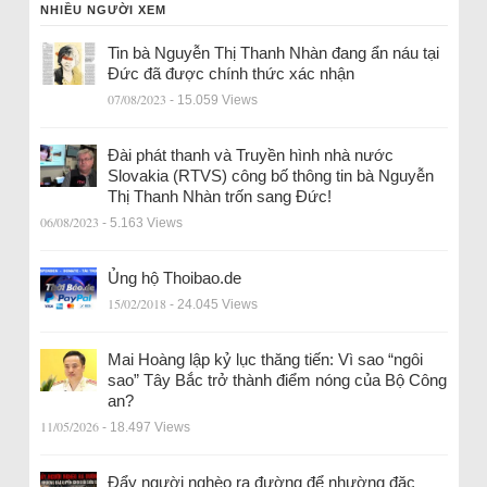
NHIỀU NGƯỜI XEM
Tin bà Nguyễn Thị Thanh Nhàn đang ẩn náu tại
Đức đã được chính thức xác nhận
07/08/2023
- 15.059 Views
Đài phát thanh và Truyền hình nhà nước
Slovakia (RTVS) công bố thông tin bà Nguyễn
Thị Thanh Nhàn trốn sang Đức!
06/08/2023
- 5.163 Views
Ủng hộ Thoibao.de
15/02/2018
- 24.045 Views
Mai Hoàng lập kỷ lục thăng tiến: Vì sao “ngôi
sao” Tây Bắc trở thành điểm nóng của Bộ Công
an?
11/05/2026
- 18.497 Views
Đẩy người nghèo ra đường để nhường đặc