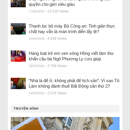
quyền cho giới siêu giàu
17/06/2026
- 14.526 Views
Thanh lọc bộ máy Bộ Công an: Tinh giản thực
chất hay vẫn là màn trình diễn lấy lệ?
16/06/2026
- 4.939 Views
Hàng loạt trẻ em ven sông Hồng viết tâm thư
khẩn cầu bà Ngô Phương Ly cứu giúp
28/05/2026
- 3.768 Views
“Nhà là để ở, không phải để tích sản”: Vì sao Tô
Lâm không đánh thuế Bất Động sản thứ 2?
24/05/2026
- 2.419 Views
TRUYỀN HÌNH