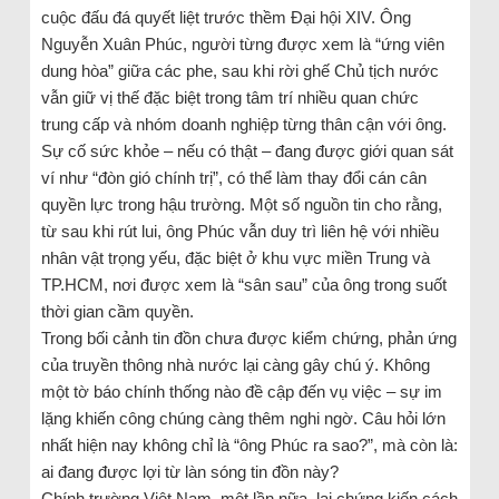
cuộc đấu đá quyết liệt trước thềm Đại hội XIV. Ông
Nguyễn Xuân Phúc, người từng được xem là “ứng viên
dung hòa” giữa các phe, sau khi rời ghế Chủ tịch nước
vẫn giữ vị thế đặc biệt trong tâm trí nhiều quan chức
trung cấp và nhóm doanh nghiệp từng thân cận với ông.
Sự cố sức khỏe – nếu có thật – đang được giới quan sát
ví như “đòn gió chính trị”, có thể làm thay đổi cán cân
quyền lực trong hậu trường. Một số nguồn tin cho rằng,
từ sau khi rút lui, ông Phúc vẫn duy trì liên hệ với nhiều
nhân vật trọng yếu, đặc biệt ở khu vực miền Trung và
TP.HCM, nơi được xem là “sân sau” của ông trong suốt
thời gian cầm quyền.
Trong bối cảnh tin đồn chưa được kiểm chứng, phản ứng
của truyền thông nhà nước lại càng gây chú ý. Không
một tờ báo chính thống nào đề cập đến vụ việc – sự im
lặng khiến công chúng càng thêm nghi ngờ. Câu hỏi lớn
nhất hiện nay không chỉ là “ông Phúc ra sao?”, mà còn là:
ai đang được lợi từ làn sóng tin đồn này?
Chính trường Việt Nam, một lần nữa, lại chứng kiến cách