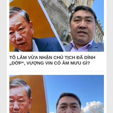
TÔ LÂM VỪA NHẬN CHỦ TỊCH ĐÃ DÍNH
„DỚP“, VƯỢNG VIN CÓ ÂM MƯU GÌ?