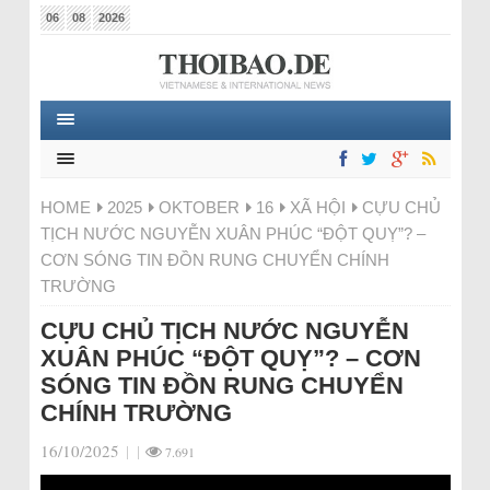
06
08
2026
HOME
2025
OKTOBER
16
XÃ HỘI
CỰU CHỦ
TỊCH NƯỚC NGUYỄN XUÂN PHÚC “ĐỘT QUỴ”? –
CƠN SÓNG TIN ĐỒN RUNG CHUYỂN CHÍNH
TRƯỜNG
CỰU CHỦ TỊCH NƯỚC NGUYỄN
XUÂN PHÚC “ĐỘT QUỴ”? – CƠN
SÓNG TIN ĐỒN RUNG CHUYỂN
CHÍNH TRƯỜNG
16/10/2025
|
|
7.691