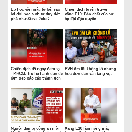
Ép học văn mẫu từ bé, sao
Chiến dịch tuyên truyền
lại đòi học sinh tư duy đột
xăng E10: Bản chất của sự
phá như Steve Jobs?
áp đặt độc quyền
Chiến dịch 45 ngày đêm tại
EVN ôm lãi khổng lồ nhưng
TP.HCM: Trò hề hành dân để
hóa đơn dân vẫn tăng vọt
làm đẹp báo cáo thành tích
Người dân bị công an mời
Xăng E10 làm nóng máy