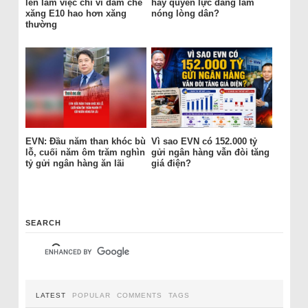
lên làm việc chỉ vì dám chê
hay quyền lực đang làm
xăng E10 hao hơn xăng
nóng lòng dân?
thường
EVN: Đầu năm than khóc bù
Vì sao EVN có 152.000 tỷ
lỗ, cuối năm ôm trăm nghìn
gửi ngân hàng vẫn đòi tăng
tỷ gửi ngân hàng ăn lãi
giá điện?
SEARCH
LATEST
POPULAR
COMMENTS
TAGS