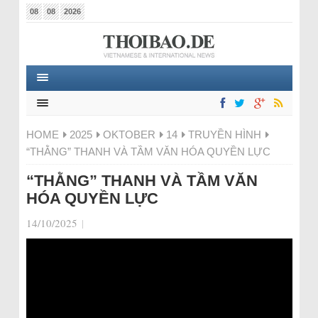
08
08
2026
HOME
2025
OKTOBER
14
TRUYỀN HÌNH
“THẰNG” THANH VÀ TẦM VĂN HÓA QUYỀN LỰC
“THẰNG” THANH VÀ TẦM VĂN
HÓA QUYỀN LỰC
14/10/2025
|