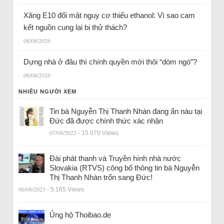
Xăng E10 đối mặt nguy cơ thiếu ethanol: Vì sao cam
kết nguồn cung lại bị thử thách?
08/08/2026
Dựng nhà ở đâu thì chính quyền mới thôi “dòm ngó”?
08/08/2026
NHIỀU NGƯỜI XEM
Tin bà Nguyễn Thị Thanh Nhàn đang ẩn náu tại
Đức đã được chính thức xác nhận
07/08/2023
- 15.070 Views
Đài phát thanh và Truyền hình nhà nước
Slovakia (RTVS) công bố thông tin bà Nguyễn
Thị Thanh Nhàn trốn sang Đức!
06/08/2023
- 5.165 Views
Ủng hộ Thoibao.de