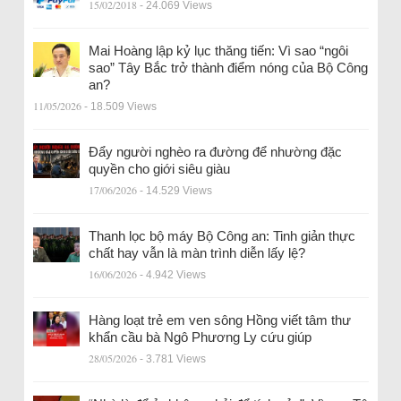
15/02/2018
- 24.069 Views
Mai Hoàng lập kỷ lục thăng tiến: Vì sao “ngôi
sao” Tây Bắc trở thành điểm nóng của Bộ Công
an?
11/05/2026
- 18.509 Views
Đẩy người nghèo ra đường để nhường đặc
quyền cho giới siêu giàu
17/06/2026
- 14.529 Views
Thanh lọc bộ máy Bộ Công an: Tinh giản thực
chất hay vẫn là màn trình diễn lấy lệ?
16/06/2026
- 4.942 Views
Hàng loạt trẻ em ven sông Hồng viết tâm thư
khẩn cầu bà Ngô Phương Ly cứu giúp
28/05/2026
- 3.781 Views