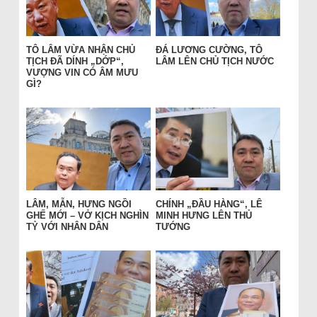
TÔ LÂM VỪA NHẬN CHỦ
ĐÁ LƯƠNG CƯỜNG, TÔ
TỊCH ĐÃ DÍNH „DỚP“,
LÂM LÊN CHỦ TỊCH NƯỚC
VƯỢNG VIN CÓ ÂM MƯU
GÌ?
LÂM, MẪN, HƯNG NGỒI
CHÍNH „ĐẦU HÀNG“, LÊ
GHẾ MỚI – VỞ KỊCH NGHÌN
MINH HƯNG LÊN THỦ
TỶ VỚI NHÂN DÂN
TƯỚNG