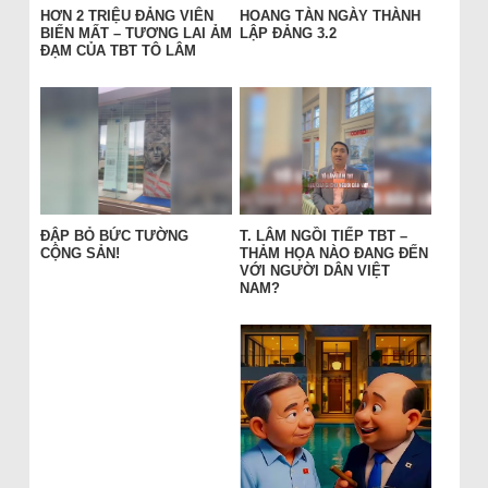
HƠN 2 TRIỆU ĐẢNG VIÊN
HOANG TÀN NGÀY THÀNH
BIẾN MẤT – TƯƠNG LAI ẢM
LẬP ĐẢNG 3.2
ĐẠM CỦA TBT TÔ LÂM
ĐẬP BỎ BỨC TƯỜNG
T. LÂM NGỒI TIẾP TBT –
CỘNG SẢN!
THẢM HỌA NÀO ĐANG ĐẾN
VỚI NGƯỜI DÂN VIỆT
NAM?