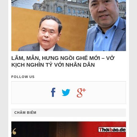
LÂM, MẪN, HƯNG NGỒI GHẾ MỚI – VỞ
KỊCH NGHÌN TỶ VỚI NHÂN DÂN
FOLLOW US
CHÂM BIẾM