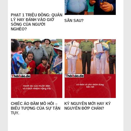
PHẠT 1 TRIỆU ĐỒNG: QUẢN
LÝ HAY ĐÁNH VÀO GIỜ
SÂN SAU?
SỐNG CỦA NGƯỜI
NGHÈO?
CHIẾC ÁO ĐẦM MỒ HÔI –
KỶ NGUYÊN MỚI HAY KỶ
BIỂU TƯỢNG CỦA SỰ TẬN
NGUYÊN ĐỚP CHÁN?
TỤY.