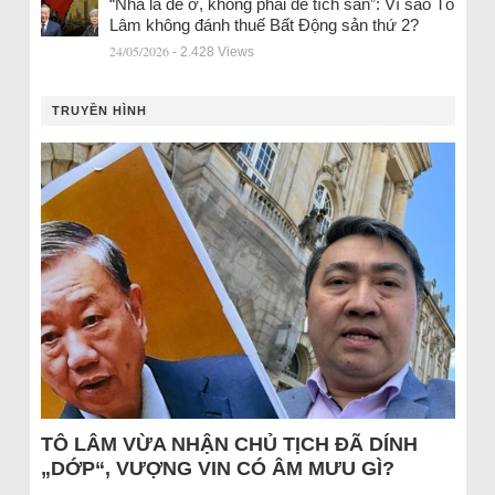
“Nhà là để ở, không phải để tích sản”: Vì sao Tô
Lâm không đánh thuế Bất Động sản thứ 2?
24/05/2026
- 2.428 Views
TRUYỀN HÌNH
TÔ LÂM VỪA NHẬN CHỦ TỊCH ĐÃ DÍNH
„DỚP“, VƯỢNG VIN CÓ ÂM MƯU GÌ?