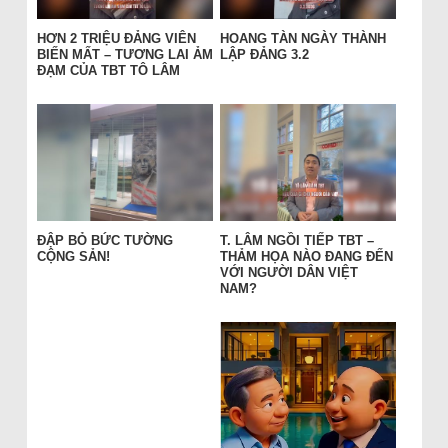
HƠN 2 TRIỆU ĐẢNG VIÊN
HOANG TÀN NGÀY THÀNH
BIẾN MẤT – TƯƠNG LAI ẢM
LẬP ĐẢNG 3.2
ĐẠM CỦA TBT TÔ LÂM
ĐẬP BỎ BỨC TƯỜNG
T. LÂM NGỒI TIẾP TBT –
CỘNG SẢN!
THẢM HỌA NÀO ĐANG ĐẾN
VỚI NGƯỜI DÂN VIỆT
NAM?