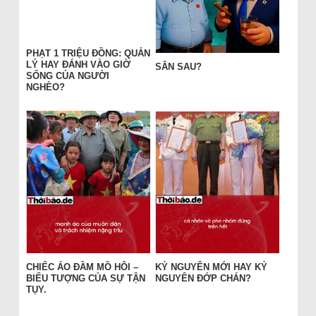
PHẠT 1 TRIỆU ĐỒNG: QUẢN
LÝ HAY ĐÁNH VÀO GIỜ
SÂN SAU?
SỐNG CỦA NGƯỜI
NGHÈO?
CHIẾC ÁO ĐẦM MỒ HÔI –
KỶ NGUYÊN MỚI HAY KỶ
BIỂU TƯỢNG CỦA SỰ TẬN
NGUYÊN ĐỚP CHÁN?
TỤY.