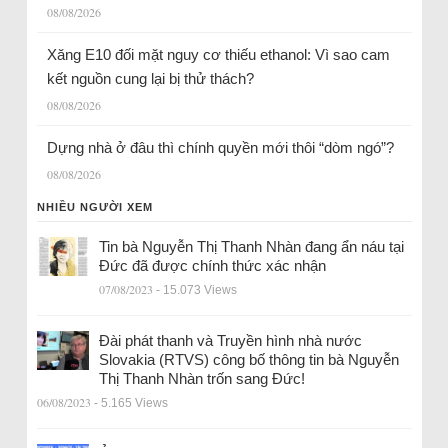
08/08/2026
Xăng E10 đối mặt nguy cơ thiếu ethanol: Vì sao cam
kết nguồn cung lại bị thử thách?
08/08/2026
Dựng nhà ở đâu thì chính quyền mới thôi “dòm ngó”?
08/08/2026
NHIỀU NGƯỜI XEM
Tin bà Nguyễn Thị Thanh Nhàn đang ẩn náu tại
Đức đã được chính thức xác nhận
07/08/2023
- 15.073 Views
Đài phát thanh và Truyền hình nhà nước
Slovakia (RTVS) công bố thông tin bà Nguyễn
Thị Thanh Nhàn trốn sang Đức!
06/08/2023
- 5.165 Views