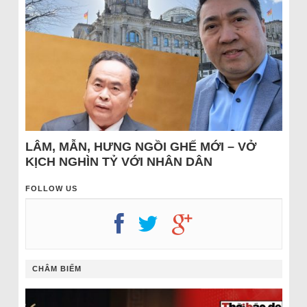
LÂM, MẪN, HƯNG NGỒI GHẾ MỚI – VỞ
KỊCH NGHÌN TỶ VỚI NHÂN DÂN
FOLLOW US
CHÂM BIẾM