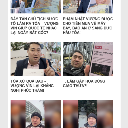
ĐẨY TÂN CHỦ TỊCH NƯỚC
PHẠM NHẬT VƯỢNG ĐƯỢC
TÔ LÂM RA TÒA – VƯỢNG
CHO TIỀN MUA VÉ MÁY
VIN GIÚP QUỐC TẾ NHẮC
BAY, BAO ĂN Ở SANG ĐỨC
LẠI NGÀY BẮT CÓC?
HẦU TÒA!
TÒA XỬ QUÁ ĐAU –
T. LÂM GẶP HỌA ĐÚNG
VƯỢNG VIN LẠI KHÁNG
GIAO THỪA?!
NGHỊ PHÚC THẨM!