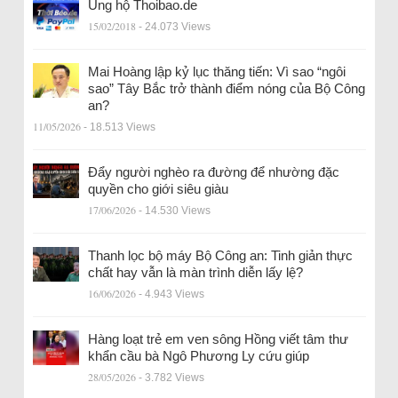
Ủng hộ Thoibao.de
15/02/2018
- 24.073 Views
Mai Hoàng lập kỷ lục thăng tiến: Vì sao “ngôi
sao” Tây Bắc trở thành điểm nóng của Bộ Công
an?
11/05/2026
- 18.513 Views
Đẩy người nghèo ra đường để nhường đặc
quyền cho giới siêu giàu
17/06/2026
- 14.530 Views
Thanh lọc bộ máy Bộ Công an: Tinh giản thực
chất hay vẫn là màn trình diễn lấy lệ?
16/06/2026
- 4.943 Views
Hàng loạt trẻ em ven sông Hồng viết tâm thư
khẩn cầu bà Ngô Phương Ly cứu giúp
28/05/2026
- 3.782 Views