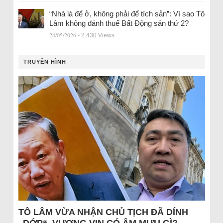
“Nhà là để ở, không phải để tích sản”: Vì sao Tô
Lâm không đánh thuế Bất Động sản thứ 2?
24/05/2026
- 2.430 Views
TRUYỀN HÌNH
TÔ LÂM VỪA NHẬN CHỦ TỊCH ĐÃ DÍNH
„DỚP“, VƯỢNG VIN CÓ ÂM MƯU GÌ?