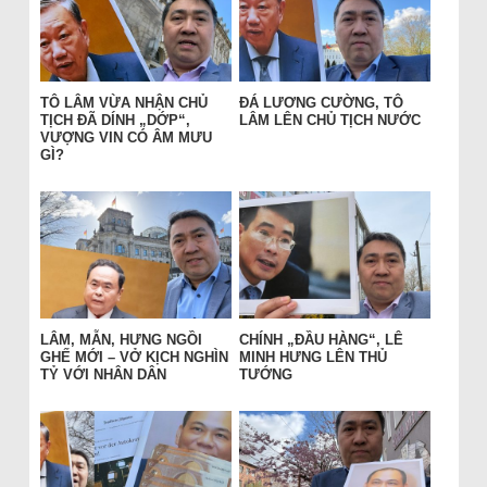
TÔ LÂM VỪA NHẬN CHỦ
ĐÁ LƯƠNG CƯỜNG, TÔ
TỊCH ĐÃ DÍNH „DỚP“,
LÂM LÊN CHỦ TỊCH NƯỚC
VƯỢNG VIN CÓ ÂM MƯU
GÌ?
LÂM, MẪN, HƯNG NGỒI
CHÍNH „ĐẦU HÀNG“, LÊ
GHẾ MỚI – VỞ KỊCH NGHÌN
MINH HƯNG LÊN THỦ
TỶ VỚI NHÂN DÂN
TƯỚNG