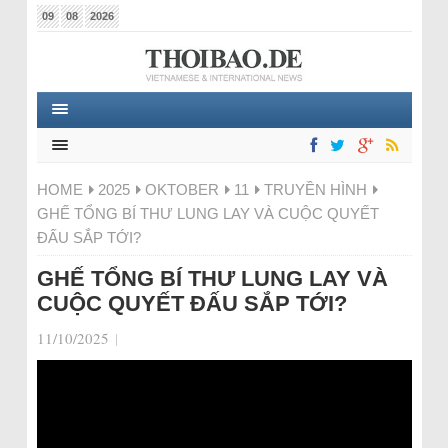
09
08
2026
HOME
2025
OKTOBER
11
TRUYỀN HÌNH
GHẾ TỔNG BÍ THƯ LUNG LAY VÀ CUỘC QUYẾT
ĐẤU SẮP TỚI?
GHẾ TỔNG BÍ THƯ LUNG LAY VÀ
CUỘC QUYẾT ĐẤU SẮP TỚI?
11/10/2025
|