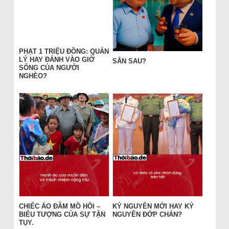
PHẠT 1 TRIỆU ĐỒNG: QUẢN
LÝ HAY ĐÁNH VÀO GIỜ
SÂN SAU?
SỐNG CỦA NGƯỜI
NGHÈO?
CHIẾC ÁO ĐẦM MỒ HÔI –
KỶ NGUYÊN MỚI HAY KỶ
BIỂU TƯỢNG CỦA SỰ TẬN
NGUYÊN ĐỚP CHÁN?
TỤY.