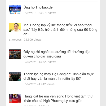
Ủng hộ Thoibao.de
15/02/2018
- 24.071 Views
Mai Hoàng lập kỷ lục thăng tiến: Vì sao “ngôi
sao” Tây Bắc trở thành điểm nóng của Bộ Công
an?
11/05/2026
- 18.509 Views
Đẩy người nghèo ra đường để nhường đặc
quyền cho giới siêu giàu
17/06/2026
- 14.529 Views
Thanh lọc bộ máy Bộ Công an: Tinh giản thực
chất hay vẫn là màn trình diễn lấy lệ?
16/06/2026
- 4.942 Views
Hàng loạt trẻ em ven sông Hồng viết tâm thư
khẩn cầu bà Ngô Phương Ly cứu giúp