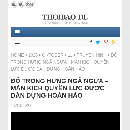
08
08
2026
HOME
2025
OKTOBER
11
TRUYỀN HÌNH
ĐỖ
TRỌNG HƯNG NGÃ NGỰA – MÀN KỊCH QUYỀN
LỰC ĐƯỢC DÀN DỰNG HOÀN HẢO
ĐỖ TRỌNG HƯNG NGÃ NGỰA –
MÀN KỊCH QUYỀN LỰC ĐƯỢC
DÀN DỰNG HOÀN HẢO
11/10/2025
|