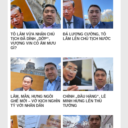
TÔ LÂM VỪA NHẬN CHỦ
ĐÁ LƯƠNG CƯỜNG, TÔ
TỊCH ĐÃ DÍNH „DỚP“,
LÂM LÊN CHỦ TỊCH NƯỚC
VƯỢNG VIN CÓ ÂM MƯU
GÌ?
LÂM, MẪN, HƯNG NGỒI
CHÍNH „ĐẦU HÀNG“, LÊ
GHẾ MỚI – VỞ KỊCH NGHÌN
MINH HƯNG LÊN THỦ
TỶ VỚI NHÂN DÂN
TƯỚNG