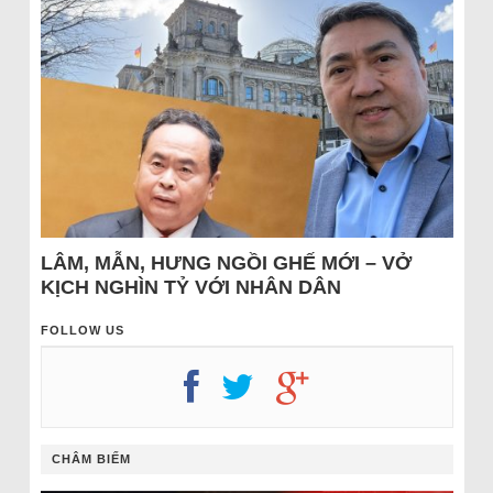
LÂM, MẪN, HƯNG NGỒI GHẾ MỚI – VỞ
KỊCH NGHÌN TỶ VỚI NHÂN DÂN
FOLLOW US
CHÂM BIẾM