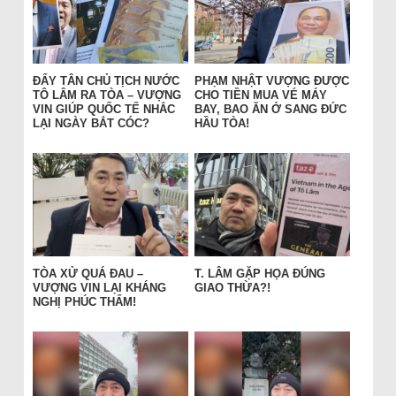
ĐẨY TÂN CHỦ TỊCH NƯỚC
PHẠM NHẬT VƯỢNG ĐƯỢC
TÔ LÂM RA TÒA – VƯỢNG
CHO TIỀN MUA VÉ MÁY
VIN GIÚP QUỐC TẾ NHẮC
BAY, BAO ĂN Ở SANG ĐỨC
LẠI NGÀY BẮT CÓC?
HẦU TÒA!
TÒA XỬ QUÁ ĐAU –
T. LÂM GẶP HỌA ĐÚNG
VƯỢNG VIN LẠI KHÁNG
GIAO THỪA?!
NGHỊ PHÚC THẨM!