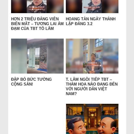
HƠN 2 TRIỆU ĐẢNG VIÊN
HOANG TÀN NGÀY THÀNH
BIẾN MẤT – TƯƠNG LAI ẢM
LẬP ĐẢNG 3.2
ĐẠM CỦA TBT TÔ LÂM
ĐẬP BỎ BỨC TƯỜNG
T. LÂM NGỒI TIẾP TBT –
CỘNG SẢN!
THẢM HỌA NÀO ĐANG ĐẾN
VỚI NGƯỜI DÂN VIỆT
NAM?