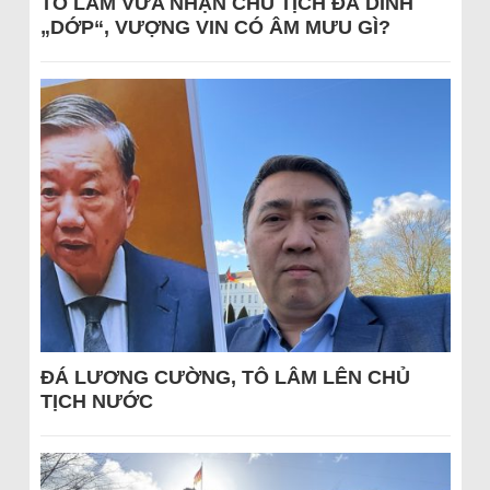
TÔ LÂM VỪA NHẬN CHỦ TỊCH ĐÃ DÍNH
„DỚP“, VƯỢNG VIN CÓ ÂM MƯU GÌ?
ĐÁ LƯƠNG CƯỜNG, TÔ LÂM LÊN CHỦ
TỊCH NƯỚC