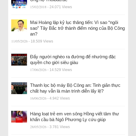
15/02/2018
- 24.071 Views
Mai Hoàng lập kỷ lục thăng tiến: Vì sao “ngôi
sao” Tây Bắc trở thành điểm nóng của Bộ Công
an?
11/05/2026
- 18.509 Views
Đẩy người nghèo ra đường để nhường đặc
quyền cho giới siêu giàu
17/06/2026
- 14.529 Views
Thanh lọc bộ máy Bộ Công an: Tinh giản thực
chất hay vẫn là màn trình diễn lấy lệ?
16/06/2026
- 4.942 Views
Hàng loạt trẻ em ven sông Hồng viết tâm thư
khẩn cầu bà Ngô Phương Ly cứu giúp
28/05/2026
- 3.781 Views