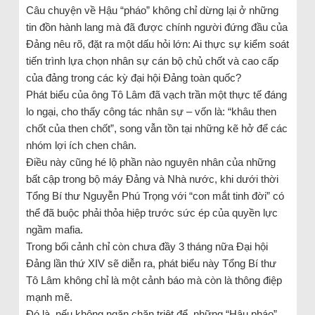
Câu chuyện về Hậu “pháo” không chỉ dừng lại ở những
tin đồn hành lang mà đã được chính người đứng đầu của
Đảng nêu rõ, đặt ra một dấu hỏi lớn: Ai thực sự kiểm soát
tiến trình lựa chọn nhân sự cán bộ chủ chốt và cao cấp
của đảng trong các kỳ đại hội Đảng toàn quốc?
Phát biểu của ông Tô Lâm đã vạch trần một thực tế đáng
lo ngại, cho thấy công tác nhân sự – vốn là: “khâu then
chốt của then chốt”, song vẫn tồn tại những kẽ hở để các
nhóm lợi ích chen chân.
Điều này cũng hé lộ phần nào nguyên nhân của những
bất cập trong bộ máy Đảng và Nhà nước, khi dưới thời
Tổng Bí thư Nguyễn Phú Trọng với “con mắt tinh đời” có
thể đã buộc phải thỏa hiệp trước sức ép của quyền lực
ngầm mafia.
Trong bối cảnh chỉ còn chưa đầy 3 tháng nữa Đại hội
Đảng lần thứ XIV sẽ diễn ra, phát biểu này Tổng Bí thư
Tô Lâm không chỉ là một cảnh báo mà còn là thông điệp
mạnh mẽ.
Đó là, nếu không ngăn chặn triệt để, những “Hậu pháo”