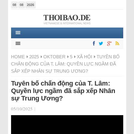
08
08
2026
HOME
2025
OKTOBER
5
XÃ HỘI
TUYÊN BỐ
CHẤN ĐỘNG CỦA T. LÂM: QUYỀN LỰC NGẦM ĐÃ
SẮP XẾP NHÂN SỰ TRUNG ƯƠNG?
Tuyên bố chấn động của T. Lâm:
Quyền lực ngầm đã sắp xếp Nhân
sự Trung Ương?
05/10/2025
|