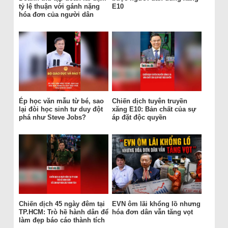
tỷ lệ thuận với gánh nặng
E10
hóa đơn của người dân
Ép học văn mẫu từ bé, sao
Chiến dịch tuyên truyền
lại đòi học sinh tư duy đột
xăng E10: Bản chất của sự
phá như Steve Jobs?
áp đặt độc quyền
Chiến dịch 45 ngày đêm tại
EVN ôm lãi khổng lồ nhưng
TP.HCM: Trò hề hành dân để
hóa đơn dân vẫn tăng vọt
làm đẹp báo cáo thành tích