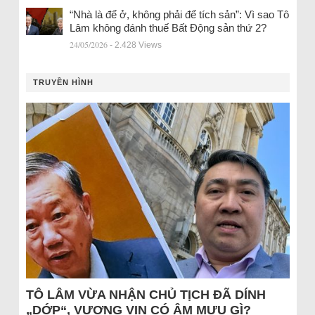
“Nhà là để ở, không phải để tích sản”: Vì sao Tô
Lâm không đánh thuế Bất Động sản thứ 2?
24/05/2026
- 2.428 Views
TRUYỀN HÌNH
TÔ LÂM VỪA NHẬN CHỦ TỊCH ĐÃ DÍNH
„DỚP“, VƯỢNG VIN CÓ ÂM MƯU GÌ?