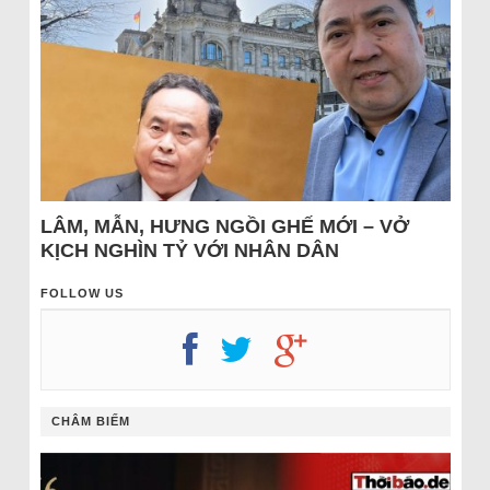
LÂM, MẪN, HƯNG NGỒI GHẾ MỚI – VỞ
KỊCH NGHÌN TỶ VỚI NHÂN DÂN
FOLLOW US
CHÂM BIẾM