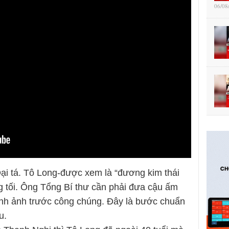
06/08
ại tá. Tô Long-được xem là “đương kim thái
ng tối. Ông Tổng Bí thư cần phải đưa cậu ấm
ình ảnh trước công chúng. Đây là bước chuẩn
u.