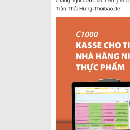
chẳng ngồi được lâu trên ghế c
Trần Thái Hưng-Thoibao.de