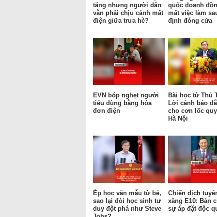
tăng nhưng người dân
quốc doanh đồn
vẫn phải chịu cảnh mất
mất việc làm sa
điện giữa trưa hè?
định đóng cửa
EVN bóp nghẹt người
Bài học từ Thủ 
tiêu dùng bằng hóa
Lời cảnh báo đắ
đơn điện
cho cơn lốc qu
Hà Nội
Ép học văn mẫu từ bé,
Chiến dịch tuyê
sao lại đòi học sinh tư
xăng E10: Bản c
duy đột phá như Steve
sự áp đặt độc q
Jobs?