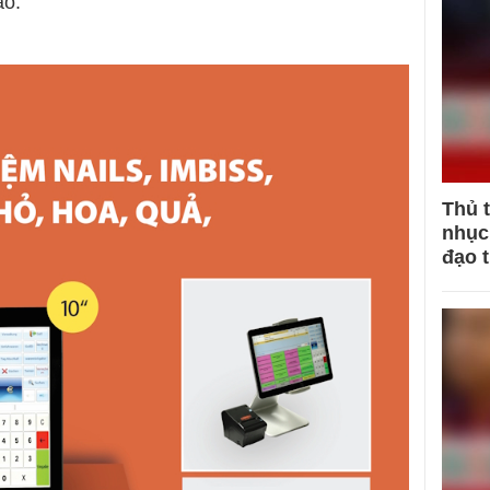
ao.
Thủ 
nhục 
đạo 