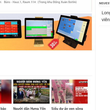
NEUES
Lon
viên
 báo
Người dân Hưng Yên
Siêu dự án ven sông