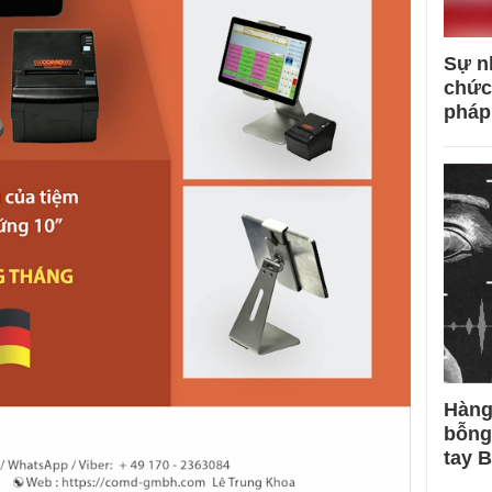
Sự n
chức
pháp
Hàng
bỗng
tay 