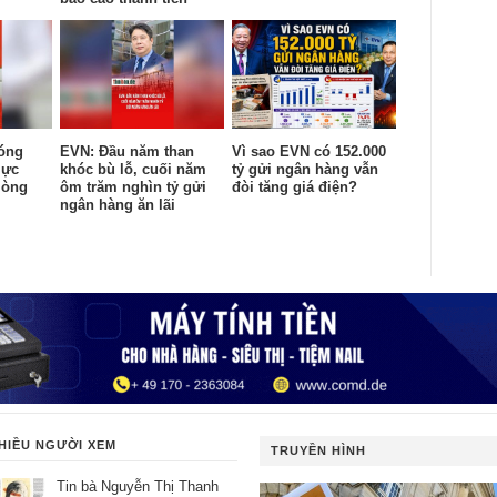
óng
EVN: Đầu năm than
Vì sao EVN có 152.000
lực
khóc bù lỗ, cuối năm
tỷ gửi ngân hàng vẫn
lòng
ôm trăm nghìn tỷ gửi
đòi tăng giá điện?
ngân hàng ăn lãi
HIỀU NGƯỜI XEM
TRUYỀN HÌNH
Tin bà Nguyễn Thị Thanh