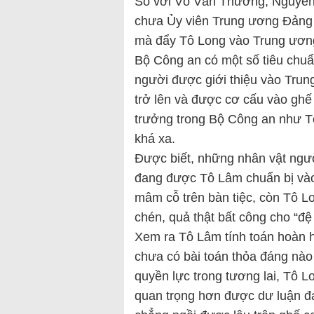
So với Võ Văn Thưởng, Nguyễn 
chưa Ủy viên Trung ương Đảng 
mà đẩy Tô Long vào Trung ươn
Bộ Công an có một số tiêu chu
người được giới thiệu vào Tru
trở lên và được cơ cấu vào gh
trưởng trong Bộ Công an như Tô 
khá xa.
Được biết, những nhân vật ng
đang được Tô Lâm chuẩn bị và
mâm cỗ trên bàn tiệc, còn Tô L
chén, quả thật bất công cho “đệ
Xem ra Tô Lâm tính toán hoàn
chưa có bài toán thỏa đáng nào c
quyền lực trong tương lai, Tô L
quan trọng hơn được dư luận đá