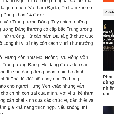
Thanh Nghị thì Tô Long đã ngoài 40 tuổi mà
là quá muộn. Với hàm Đại tá, Tô Lâm khó có
CHÂM
g Đảng khóa 14 được.
ẩn vào Trung ương Đảng. Tuy nhiên, những
ng ương Đảng thường có cấp bậc Trung tướng
ế Thứ trưởng. Từ cấp hàm Đại tá giữ chức Cục
Long thì vị trí này còn cách vị trí Thứ trưởng
ười Hưng Yên như Mai Hoàng, Vũ Hồng Văn
o Trung ương Đảng. Họ đang được dọn sẵn
ong thì vẫn đang đứng ngoài nhìn họ đánh
Phạt
 nhất Thái tử đỏ” hiện nay như Tô Long.
dùng
 hảo cho người Hưng Yên khác nhưng vẫn
nhiệ
ho chính con trai của mình. Với vị trí kế thừa
chí
ong cần phải kinh qua các chức vụ cần thiết và
nh giá khả năng thích hợp. Nếu không, thì