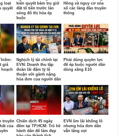
g loạt
kiên quyết bám trụ giữ
Hồng và nguy cơ xóa
u quyết
đất tổ tiên trước làn
sổ các làng đào truyền
sóng đô thị hóa ép
thống
buộc
Thiêm:
Nghịch lý tài chính tại
Phải dùng quyền lực
t giá
EVN: Doanh thu tập
để ép buộc người dân
y hoạch
đoàn lãi đậm tỷ lệ
dùng xăng E10
thuận với gánh nặng
hóa đơn của người dân
n truyền
Chiến dịch 45 ngày
EVN ôm lãi khổng lồ
hất của
đêm tại TP.HCM: Trò hề
nhưng hóa đơn dân
uyền
hành dân để làm đẹp
vẫn tăng vọt
báo cáo thành tích