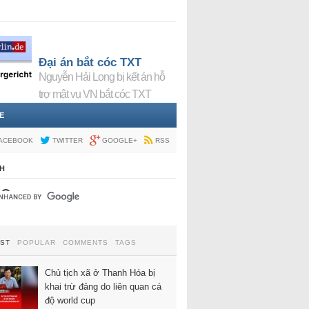
Đại án bắt cóc TXT
Nguyễn Hải Long bị kết án hỗ
trợ mật vụ VN bắt cóc TXT
E
ACEBOOK
TWITTER
GOOGLE+
RSS
H
EST
POPULAR
COMMENTS
TAGS
Chủ tịch xã ở Thanh Hóa bị
khai trừ đảng do liên quan cá
độ world cup