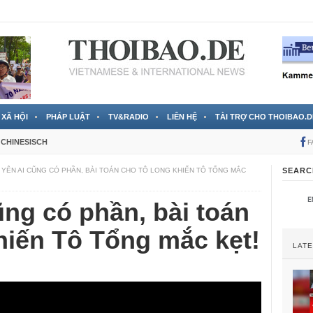
 đã được chính thức xác nhận
3 Jahren ago
XÃ HỘI
PHÁP LUẬT
TV&RADIO
LIÊN HỆ
TÀI TRỢ CHO THOIBAO.D
CHINESISCH
F
YÊN AI CŨNG CÓ PHẦN, BÀI TOÁN CHO TÔ LONG KHIẾN TÔ TỔNG MẮC
SEARC
ng có phần, bài toán
hiến Tô Tổng mắc kẹt!
LAT