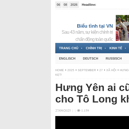
06
08
2026
Headline:
Tin bà Nguyễn Thị Thanh Nhàn đang ẩn náu tại Đức
Biểu tình tại VN
Sau 43 năm, sự kiện chính trị
chấn động toàn quốc
TRANG CHỦ
CHÍNH TRỊ
KINH TẾ
ENGLISCH
DEUTSCH
RUSSISCH
HOME
2025
SEPTEMBER
27
XÃ HỘI
HƯNG 
KẸT!
Hưng Yên ai cũ
cho Tô Long k
27/09/2025
|
|
1.159