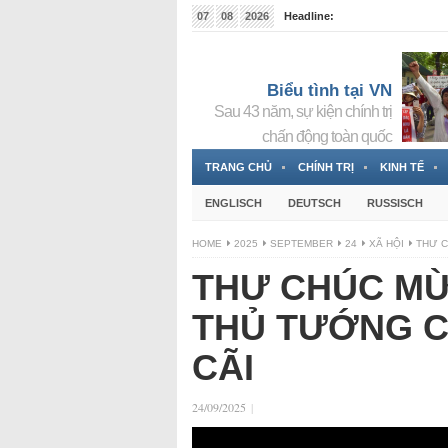
07
08
2026
Headline:
Tin bà Nguyễn Thị Thanh Nhàn đang ẩn náu tại Đức
Biểu tình tại VN
Sau 43 năm, sự kiện chính trị
chấn động toàn quốc
TRANG CHỦ
CHÍNH TRỊ
KINH TẾ
ENGLISCH
DEUTSCH
RUSSISCH
HOME
2025
SEPTEMBER
24
XÃ HỘI
THƯ C
THƯ CHÚC M
THỦ TƯỚNG C
CÃI
24/09/2025
|