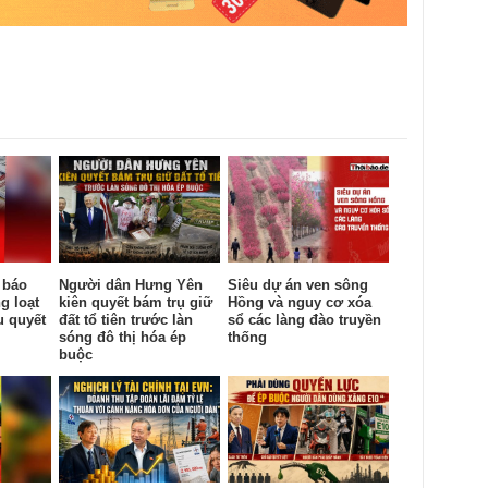
 báo
Người dân Hưng Yên
Siêu dự án ven sông
g loạt
kiên quyết bám trụ giữ
Hồng và nguy cơ xóa
u quyết
đất tổ tiên trước làn
sổ các làng đào truyền
sóng đô thị hóa ép
thống
buộc