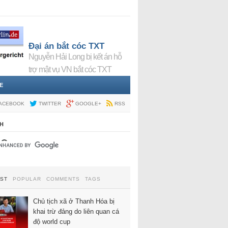
Đại án bắt cóc TXT
Nguyễn Hải Long bị kết án hỗ
trợ mật vụ VN bắt cóc TXT
E
ACEBOOK
TWITTER
GOOGLE+
RSS
H
EST
POPULAR
COMMENTS
TAGS
Chủ tịch xã ở Thanh Hóa bị
khai trừ đảng do liên quan cá
độ world cup