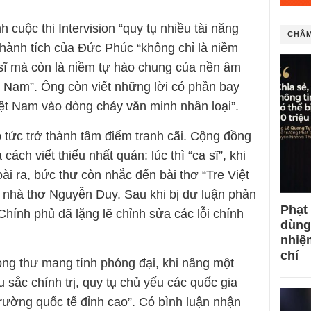
cuộc thi Intervision “quy tụ nhiều tài năng
CHÂM
thành tích của Đức Phúc “không chỉ là niềm
 sĩ mà còn là niềm tự hào chung của nền âm
 Nam”. Ông còn viết những lời có phần bay
ệt Nam vào dòng chảy văn minh nhân loại”.
 tức trở thành tâm điểm tranh cãi. Cộng đồng
 cách viết thiếu nhất quán: lúc thì “ca sĩ”, khi
goài ra, bức thư còn nhắc đến bài thơ “Tre Việt
à nhà thơ Nguyễn Duy. Sau khi bị dư luận phản
Phạt
hính phủ đã lặng lẽ chỉnh sửa các lỗi chính
dùng
nhiệ
chí
rong thư mang tính phóng đại, khi nâng một
 sắc chính trị, quy tụ chủ yếu các quốc gia
trường quốc tế đỉnh cao”. Có bình luận nhận