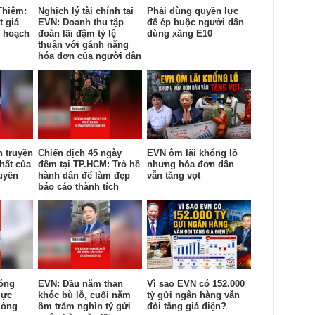
Thiêm:
Nghịch lý tài chính tại
Phải dùng quyền lực
t giá
EVN: Doanh thu tập
để ép buộc người dân
y hoạch
đoàn lãi đậm tỷ lệ
dùng xăng E10
thuận với gánh nặng
hóa đơn của người dân
n truyền
Chiến dịch 45 ngày
EVN ôm lãi khổng lồ
hất của
đêm tại TP.HCM: Trò hề
nhưng hóa đơn dân
uyền
hành dân để làm đẹp
vẫn tăng vọt
báo cáo thành tích
óng
EVN: Đầu năm than
Vì sao EVN có 152.000
lực
khóc bù lỗ, cuối năm
tỷ gửi ngân hàng vẫn
lòng
ôm trăm nghìn tỷ gửi
đòi tăng giá điện?