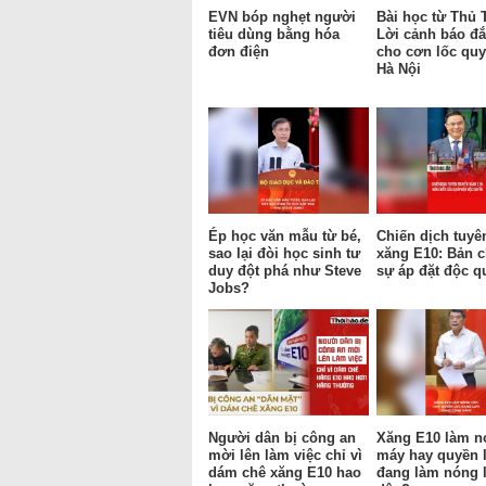
EVN bóp nghẹt người
Bài học từ Thủ 
tiêu dùng bằng hóa
Lời cảnh báo đắ
đơn điện
cho cơn lốc qu
Hà Nội
Ép học văn mẫu từ bé,
Chiến dịch tuyê
sao lại đòi học sinh tư
xăng E10: Bản c
duy đột phá như Steve
sự áp đặt độc q
Jobs?
Người dân bị công an
Xăng E10 làm n
mời lên làm việc chỉ vì
máy hay quyền 
dám chê xăng E10 hao
đang làm nóng 