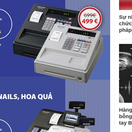
Sự n
chức
pháp
Hàng
bỗng
tay 