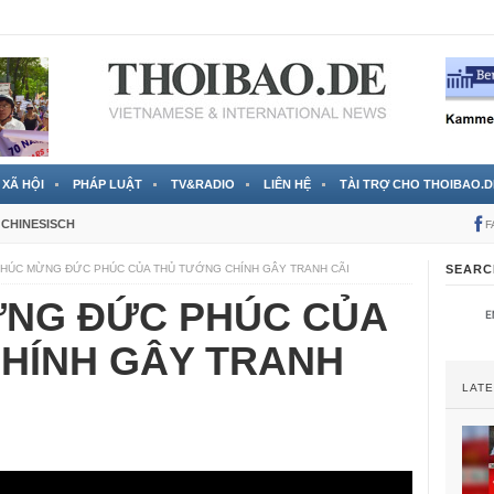
 đã được chính thức xác nhận
3 Jahren ago
XÃ HỘI
PHÁP LUẬT
TV&RADIO
LIÊN HỆ
TÀI TRỢ CHO THOIBAO.D
CHINESISCH
F
HÚC MỪNG ĐỨC PHÚC CỦA THỦ TƯỚNG CHÍNH GÂY TRANH CÃI
SEARC
ỪNG ĐỨC PHÚC CỦA
HÍNH GÂY TRANH
LAT