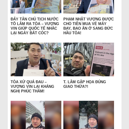
ĐẨY TÂN CHỦ TỊCH NƯỚC
PHẠM NHẬT VƯỢNG ĐƯỢC
TÔ LÂM RA TÒA – VƯỢNG
CHO TIỀN MUA VÉ MÁY
VIN GIÚP QUỐC TẾ NHẮC
BAY, BAO ĂN Ở SANG ĐỨC
LẠI NGÀY BẮT CÓC?
HẦU TÒA!
TÒA XỬ QUÁ ĐAU –
T. LÂM GẶP HỌA ĐÚNG
VƯỢNG VIN LẠI KHÁNG
GIAO THỪA?!
NGHỊ PHÚC THẨM!