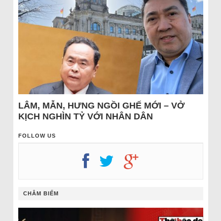
LÂM, MẪN, HƯNG NGỒI GHẾ MỚI – VỞ
KỊCH NGHÌN TỶ VỚI NHÂN DÂN
FOLLOW US
CHÂM BIẾM