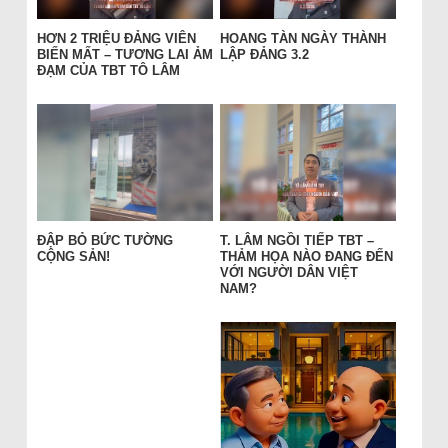
HƠN 2 TRIỆU ĐẢNG VIÊN
HOANG TÀN NGÀY THÀNH
BIẾN MẤT – TƯƠNG LAI ẢM
LẬP ĐẢNG 3.2
ĐẠM CỦA TBT TÔ LÂM
ĐẬP BỎ BỨC TƯỜNG
T. LÂM NGỒI TIẾP TBT –
CỘNG SẢN!
THẢM HỌA NÀO ĐANG ĐẾN
VỚI NGƯỜI DÂN VIỆT
NAM?