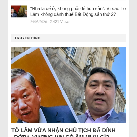
“Nhà là để ở, không phải để tích sản”: Vì sao Tô
Lâm không đánh thuế Bất Động sản thứ 2?
24/05/2026
- 2.421 Views
TRUYỀN HÌNH
TÔ LÂM VỪA NHẬN CHỦ TỊCH ĐÃ DÍNH
„DỚP“, VƯỢNG VIN CÓ ÂM MƯU GÌ?