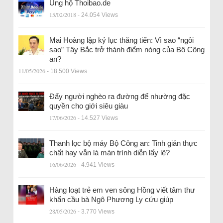
Ủng hộ Thoibao.de
15/02/2018
- 24.054 Views
Mai Hoàng lập kỷ lục thăng tiến: Vì sao “ngôi
sao” Tây Bắc trở thành điểm nóng của Bộ Công
an?
11/05/2026
- 18.500 Views
Đẩy người nghèo ra đường để nhường đặc
quyền cho giới siêu giàu
17/06/2026
- 14.527 Views
Thanh lọc bộ máy Bộ Công an: Tinh giản thực
chất hay vẫn là màn trình diễn lấy lệ?
16/06/2026
- 4.941 Views
Hàng loạt trẻ em ven sông Hồng viết tâm thư
khẩn cầu bà Ngô Phương Ly cứu giúp
28/05/2026
- 3.770 Views