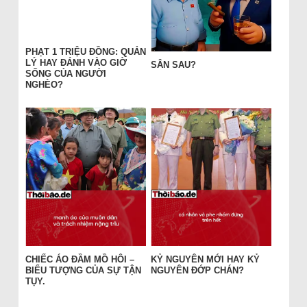
PHẠT 1 TRIỆU ĐỒNG: QUẢN
LÝ HAY ĐÁNH VÀO GIỜ
SÂN SAU?
SỐNG CỦA NGƯỜI
NGHÈO?
CHIẾC ÁO ĐẦM MỒ HÔI –
KỶ NGUYÊN MỚI HAY KỶ
BIỂU TƯỢNG CỦA SỰ TẬN
NGUYÊN ĐỚP CHÁN?
TỤY.