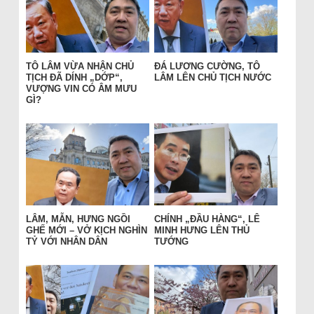
TÔ LÂM VỪA NHẬN CHỦ
ĐÁ LƯƠNG CƯỜNG, TÔ
TỊCH ĐÃ DÍNH „DỚP“,
LÂM LÊN CHỦ TỊCH NƯỚC
VƯỢNG VIN CÓ ÂM MƯU
GÌ?
LÂM, MẪN, HƯNG NGỒI
CHÍNH „ĐẦU HÀNG“, LÊ
GHẾ MỚI – VỞ KỊCH NGHÌN
MINH HƯNG LÊN THỦ
TỶ VỚI NHÂN DÂN
TƯỚNG