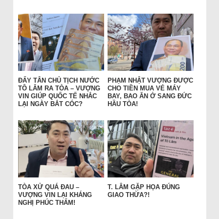
ĐẨY TÂN CHỦ TỊCH NƯỚC
PHẠM NHẬT VƯỢNG ĐƯỢC
TÔ LÂM RA TÒA – VƯỢNG
CHO TIỀN MUA VÉ MÁY
VIN GIÚP QUỐC TẾ NHẮC
BAY, BAO ĂN Ở SANG ĐỨC
LẠI NGÀY BẮT CÓC?
HẦU TÒA!
TÒA XỬ QUÁ ĐAU –
T. LÂM GẶP HỌA ĐÚNG
VƯỢNG VIN LẠI KHÁNG
GIAO THỪA?!
NGHỊ PHÚC THẨM!