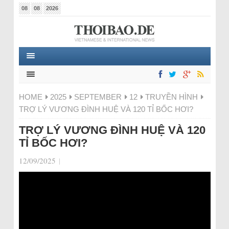
08
08
2026
HOME
2025
SEPTEMBER
12
TRUYỀN HÌNH
TRỢ LÝ VƯƠNG ĐÌNH HUỆ VÀ 120 TỈ BỐC HƠI?
TRỢ LÝ VƯƠNG ĐÌNH HUỆ VÀ 120
TỈ BỐC HƠI?
12/09/2025
|