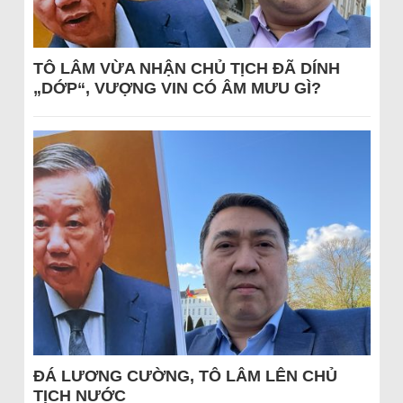
TÔ LÂM VỪA NHẬN CHỦ TỊCH ĐÃ DÍNH
„DỚP“, VƯỢNG VIN CÓ ÂM MƯU GÌ?
ĐÁ LƯƠNG CƯỜNG, TÔ LÂM LÊN CHỦ
TỊCH NƯỚC