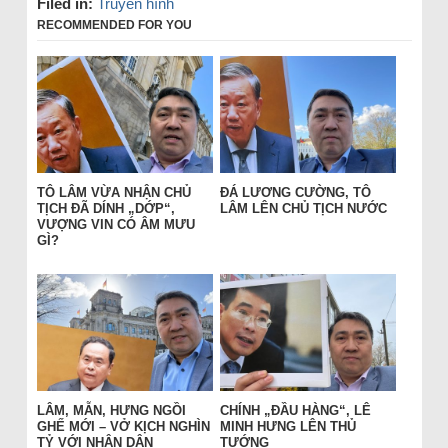
Filed in:
Truyền hình
RECOMMENDED FOR YOU
TÔ LÂM VỪA NHẬN CHỦ
ĐÁ LƯƠNG CƯỜNG, TÔ
TỊCH ĐÃ DÍNH „DỚP“,
LÂM LÊN CHỦ TỊCH NƯỚC
VƯỢNG VIN CÓ ÂM MƯU
GÌ?
LÂM, MẪN, HƯNG NGỒI
CHÍNH „ĐẦU HÀNG“, LÊ
GHẾ MỚI – VỞ KỊCH NGHÌN
MINH HƯNG LÊN THỦ
TỶ VỚI NHÂN DÂN
TƯỚNG