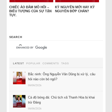
CHIẾC ÁO ĐẦM MỒ HÔI –
KỶ NGUYÊN MỚI HAY KỶ
BIỂU TƯỢNG CỦA SỰ TẬN
NGUYÊN ĐỚP CHÁN?
TỤY.
SEARCH
LATEST
POPULAR
COMMENTS
TAGS
Bắc ninh: Ông Nguyễn Văn Dũng bị xử lý, câu
hỏi nào còn bỏ ngỏ?
08/08/2026
Cá độ bóng đá: Chủ tịch xã Thanh Hóa bị khai
trừ Đảng
08/08/2026