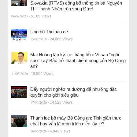
Slovakia (RTVS) công bố thông tin bà Nguyễn
Thị Thanh Nhàn trốn sang Đức!
06/08/2023
- 5.165 Views
Ủng hộ Thoibao.de
15/02/2018
- 24.066 Views
Mai Hoàng lập kỷ lục thăng tiến: Vì sao “ngôi
sao” Tây Bắc trở thành điểm nóng của Bộ Công
an?
11/05/2026
- 18.509 Views
Đẩy người nghèo ra đường để nhường đặc
quyền cho giới siêu giàu
17/06/2026
- 14.528 Views
Thanh lọc bộ máy Bộ Công an: Tinh giản thực
chất hay vẫn là màn trình diễn lấy lệ?
16/06/2026
- 4.942 Views