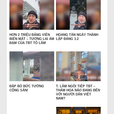
HƠN 2 TRIỆU ĐẢNG VIÊN
HOANG TÀN NGÀY THÀNH
BIẾN MẤT – TƯƠNG LAI ẢM
LẬP ĐẢNG 3.2
ĐẠM CỦA TBT TÔ LÂM
ĐẬP BỎ BỨC TƯỜNG
T. LÂM NGỒI TIẾP TBT –
CỘNG SẢN!
THẢM HỌA NÀO ĐANG ĐẾN
VỚI NGƯỜI DÂN VIỆT
NAM?