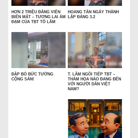
HƠN 2 TRIỆU ĐẢNG VIÊN
HOANG TÀN NGÀY THÀNH
BIẾN MẤT – TƯƠNG LAI ẢM
LẬP ĐẢNG 3.2
ĐẠM CỦA TBT TÔ LÂM
ĐẬP BỎ BỨC TƯỜNG
T. LÂM NGỒI TIẾP TBT –
CỘNG SẢN!
THẢM HỌA NÀO ĐANG ĐẾN
VỚI NGƯỜI DÂN VIỆT
NAM?