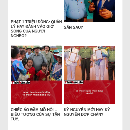
PHẠT 1 TRIỆU ĐỒNG: QUẢN
LÝ HAY ĐÁNH VÀO GIỜ
SÂN SAU?
SỐNG CỦA NGƯỜI
NGHÈO?
CHIẾC ÁO ĐẦM MỒ HÔI –
KỶ NGUYÊN MỚI HAY KỶ
BIỂU TƯỢNG CỦA SỰ TẬN
NGUYÊN ĐỚP CHÁN?
TỤY.