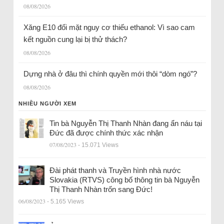
08/08/2026
Xăng E10 đối mặt nguy cơ thiếu ethanol: Vì sao cam
kết nguồn cung lại bị thử thách?
08/08/2026
Dựng nhà ở đâu thì chính quyền mới thôi “dòm ngó”?
08/08/2026
NHIỀU NGƯỜI XEM
Tin bà Nguyễn Thị Thanh Nhàn đang ẩn náu tại
Đức đã được chính thức xác nhận
07/08/2023
- 15.071 Views
Đài phát thanh và Truyền hình nhà nước
Slovakia (RTVS) công bố thông tin bà Nguyễn
Thị Thanh Nhàn trốn sang Đức!
06/08/2023
- 5.165 Views