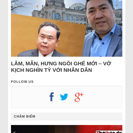
LÂM, MẪN, HƯNG NGỒI GHẾ MỚI – VỞ
KỊCH NGHÌN TỶ VỚI NHÂN DÂN
FOLLOW US
CHÂM BIẾM