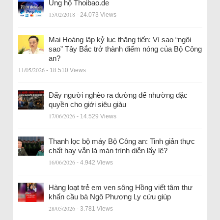
Ủng hộ Thoibao.de
15/02/2018
- 24.073 Views
Mai Hoàng lập kỷ lục thăng tiến: Vì sao “ngôi
sao” Tây Bắc trở thành điểm nóng của Bộ Công
an?
11/05/2026
- 18.510 Views
Đẩy người nghèo ra đường để nhường đặc
quyền cho giới siêu giàu
17/06/2026
- 14.529 Views
Thanh lọc bộ máy Bộ Công an: Tinh giản thực
chất hay vẫn là màn trình diễn lấy lệ?
16/06/2026
- 4.942 Views
Hàng loạt trẻ em ven sông Hồng viết tâm thư
khẩn cầu bà Ngô Phương Ly cứu giúp
28/05/2026
- 3.781 Views