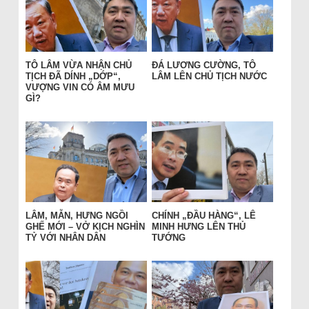
TÔ LÂM VỪA NHẬN CHỦ
ĐÁ LƯƠNG CƯỜNG, TÔ
TỊCH ĐÃ DÍNH „DỚP“,
LÂM LÊN CHỦ TỊCH NƯỚC
VƯỢNG VIN CÓ ÂM MƯU
GÌ?
LÂM, MẪN, HƯNG NGỒI
CHÍNH „ĐẦU HÀNG“, LÊ
GHẾ MỚI – VỞ KỊCH NGHÌN
MINH HƯNG LÊN THỦ
TỶ VỚI NHÂN DÂN
TƯỚNG