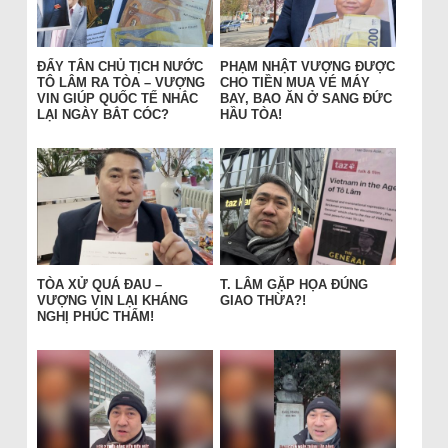
ĐẨY TÂN CHỦ TỊCH NƯỚC
PHẠM NHẬT VƯỢNG ĐƯỢC
TÔ LÂM RA TÒA – VƯỢNG
CHO TIỀN MUA VÉ MÁY
VIN GIÚP QUỐC TẾ NHẮC
BAY, BAO ĂN Ở SANG ĐỨC
LẠI NGÀY BẮT CÓC?
HẦU TÒA!
TÒA XỬ QUÁ ĐAU –
T. LÂM GẶP HỌA ĐÚNG
VƯỢNG VIN LẠI KHÁNG
GIAO THỪA?!
NGHỊ PHÚC THẨM!