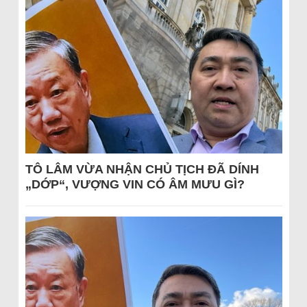
TÔ LÂM VỪA NHẬN CHỦ TỊCH ĐÃ DÍNH
„DỚP“, VƯỢNG VIN CÓ ÂM MƯU GÌ?