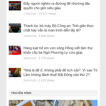
Đẩy người nghèo ra đường để nhường đặc
quyền cho giới siêu giàu
17/06/2026
- 14.527 Views
Thanh lọc bộ máy Bộ Công an: Tinh giản thực
chất hay vẫn là màn trình diễn lấy lệ?
16/06/2026
- 4.940 Views
Hàng loạt trẻ em ven sông Hồng viết tâm thư
khẩn cầu bà Ngô Phương Ly cứu giúp
28/05/2026
- 3.770 Views
“Nhà là để ở, không phải để tích sản”: Vì sao Tô
Lâm không đánh thuế Bất Động sản thứ 2?
24/05/2026
- 2.419 Views
TRUYỀN HÌNH