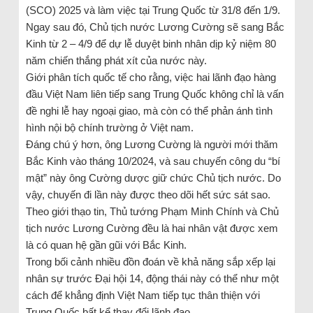
(SCO) 2025 và làm việc tại Trung Quốc từ 31/8 đến 1/9.
Ngay sau đó, Chủ tịch nước Lương Cường sẽ sang Bắc
Kinh từ 2 – 4/9 để dự lễ duyệt binh nhân dịp kỷ niệm 80
năm chiến thắng phát xít của nước này.
Giới phân tích quốc tế cho rằng, việc hai lãnh đạo hàng
đầu Việt Nam liên tiếp sang Trung Quốc không chỉ là vấn
đề nghi lễ hay ngoại giao, mà còn có thể phản ánh tình
hình nội bộ chính trường ở Việt nam.
Đáng chú ý hơn, ông Lương Cường là người mới thăm
Bắc Kinh vào tháng 10/2024, và sau chuyến công du “bí
mật” này ông Cường dược giữ chức Chủ tịch nước. Do
vậy, chuyến đi lần này được theo dõi hết sức sát sao.
Theo giới thạo tin, Thủ tướng Phạm Minh Chính và Chủ
tịch nước Lương Cường đều là hai nhân vật được xem
là có quan hệ gần gũi với Bắc Kinh.
Trong bối cảnh nhiều đồn đoán về khả năng sắp xếp lại
nhân sự trước Đại hội 14, động thái này có thể như một
cách để khẳng định Việt Nam tiếp tục thân thiện với
Trung Quốc bất kể thay đổi lãnh đạo.