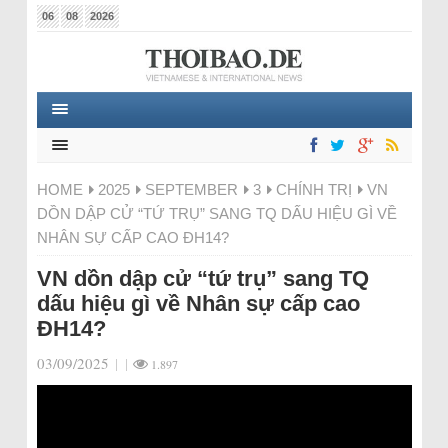
06
08
2026
HOME
2025
SEPTEMBER
3
CHÍNH TRỊ
VN
DỒN DẬP CỬ “TỨ TRỤ” SANG TQ DẤU HIỆU GÌ VỀ
NHÂN SỰ CẤP CAO ĐH14?
VN dồn dập cử “tứ trụ” sang TQ
dấu hiệu gì về Nhân sự cấp cao
ĐH14?
03/09/2025
|
|
1.897