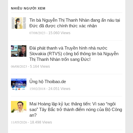
NHIỀU NGƯỜI XEM
Tin bà Nguyễn Thị Thanh Nhàn đang ẩn náu tại
Đức đã được chính thức xác nhận
07/08/2023
- 15.060 Views
Đài phát thanh và Truyền hình nhà nước
Slovakia (RTVS) công bố thông tin bà Nguyễn
Thị Thanh Nhàn trốn sang Đức!
06/08/2023
- 5.164 Views
Ủng hộ Thoibao.de
15/02/2018
- 24.051 Views
Mai Hoàng lập kỷ lục thăng tiến: Vì sao “ngôi
sao” Tây Bắc trở thành điểm nóng của Bộ Công
an?
11/05/2026
- 18.498 Views