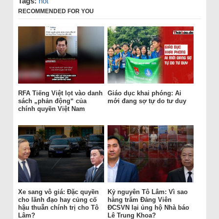
Tags:
hot
RECOMMENDED FOR YOU
RFA Tiếng Việt lọt vào danh
Giáo dục khai phóng: Ai
sách „phản động“ của
mới đang sợ tự do tư duy
chính quyền Việt Nam
Xe sang vô giá: Đặc quyền
Kỷ nguyên Tô Lâm: Vì sao
cho lãnh đạo hay củng cố
hàng trăm Đảng Viên
hậu thuẫn chính trị cho Tô
ĐCSVN lại ủng hộ Nhà báo
Lâm?
Lê Trung Khoa?