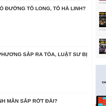
07/08
Ó ĐƯỜNG TÔ LONG, TÔ HÀ LINH?
07/08
PHƯƠNG SẮP RA TÒA, LUẬT SƯ BỊ
H MẪN SẮP RỚT ĐÀI?