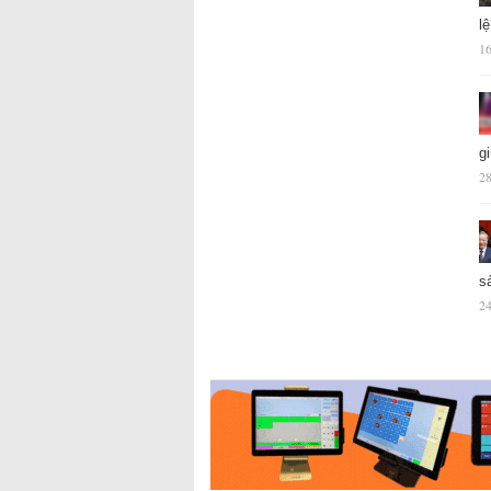
l
16
g
28
s
24