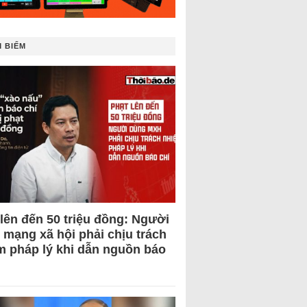
 BIẾM
 lên đến 50 triệu đồng: Người
 mạng xã hội phải chịu trách
m pháp lý khi dẫn nguồn báo