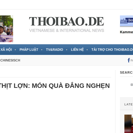
 đã được chính thức xác nhận
3 Jahren ago
XÃ HỘI
PHÁP LUẬT
TV&RADIO
LIÊN HỆ
TÀI TRỢ CHO THOIBAO.D
CHINESISCH
F
SEARC
THỊT LỢN: MÓN QUÀ ĐẮNG NGHẸN
LAT