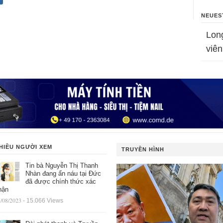
NEUES
Lon
viên
HIỀU NGƯỜI XEM
TRUYỀN HÌNH
Tin bà Nguyễn Thị Thanh
Nhàn đang ẩn náu tại Đức
đã được chính thức xác
hận
/08/2023
- 15.066 Views