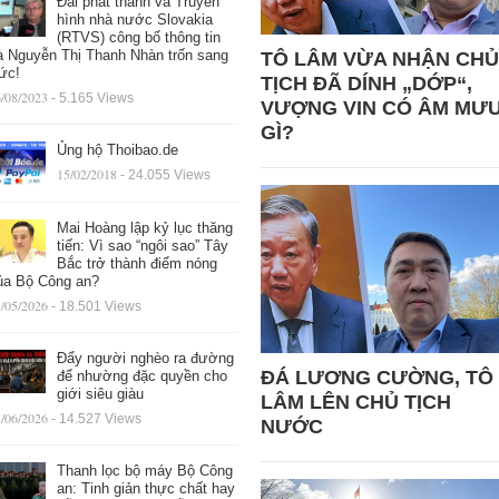
Đài phát thanh và Truyền
hình nhà nước Slovakia
(RTVS) công bố thông tin
à Nguyễn Thị Thanh Nhàn trốn sang
TÔ LÂM VỪA NHẬN CHỦ
ức!
TỊCH ĐÃ DÍNH „DỚP“,
/08/2023
- 5.165 Views
VƯỢNG VIN CÓ ÂM MƯ
GÌ?
Ủng hộ Thoibao.de
15/02/2018
- 24.055 Views
Mai Hoàng lập kỷ lục thăng
tiến: Vì sao “ngôi sao” Tây
Bắc trở thành điểm nóng
ủa Bộ Công an?
/05/2026
- 18.501 Views
Đẩy người nghèo ra đường
ĐÁ LƯƠNG CƯỜNG, TÔ
để nhường đặc quyền cho
giới siêu giàu
LÂM LÊN CHỦ TỊCH
/06/2026
- 14.527 Views
NƯỚC
Thanh lọc bộ máy Bộ Công
an: Tinh giản thực chất hay