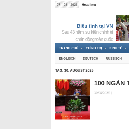
07
08
2026
Headline:
Tin bà Nguyễn Thị Thanh Nhàn đang ẩn náu tại Đức
Biểu tình tại VN
Sau 43 năm, sự kiện chính trị
chấn động toàn quốc
TRANG CHỦ
CHÍNH TRỊ
KINH TẾ
ENGLISCH
DEUTSCH
RUSSISCH
TAG:
30. AUGUST 2025
100 NGÀN 
30/08/2025
|