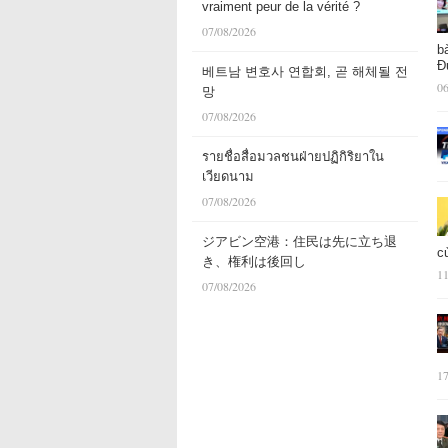
vraiment peur de la vérité ?
07/08/2026
b
Đ
베트남 변호사 연합회, 곧 해체될 전
06
망
07/08/2026
รายชื่อสื่อมวลชนฝ่ายปฏิกิริยาใน
เวียดนาม
07/08/2026
ジアビン空港：住民は先に立ち退
c
き、権利は後回し
11
07/08/2026
17