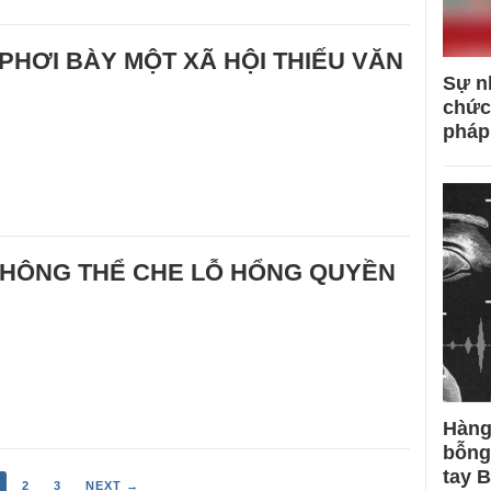
 PHƠI BÀY MỘT XÃ HỘI THIẾU VĂN
Sự n
chức
pháp
KHÔNG THỂ CHE LỖ HỔNG QUYỀN
Hàng
bỗng
tay 
2
3
NEXT →