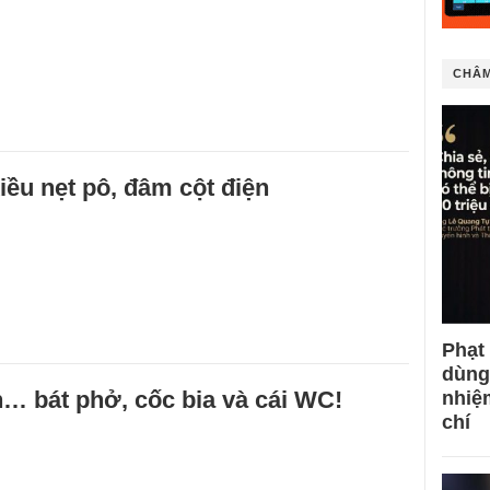
CHÂM
ều nẹt pô, đâm cột điện
Phạt
dùng
… bát phở, cốc bia và cái WC!
nhiệ
chí