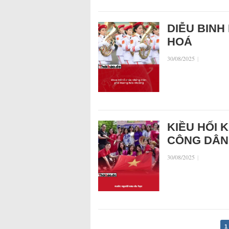
DIỄU BINH
HOÁ
30/08/2025
|
KIỀU HỐI 
CÔNG DÂN
30/08/2025
|
1