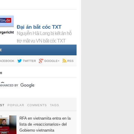
Đại án bắt cóc TXT
Nguyễn Hải Long bị kết án hỗ
trợ mật vụ VN bắt cóc TXT
E
ACEBOOK
TWITTER
GOOGLE+
RSS
H
EST
POPULAR
COMMENTS
TAGS
RFA en vietnamita entra en la
lista de «reaccionarios» del
Gobierno vietnamita