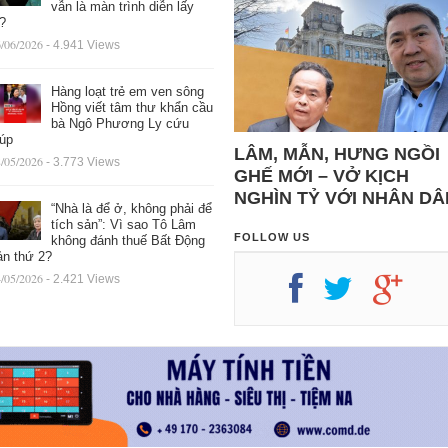
vẫn là màn trình diễn lấy
ệ?
/06/2026
- 4.941 Views
Hàng loạt trẻ em ven sông
Hồng viết tâm thư khẩn cầu
bà Ngô Phương Ly cứu
iúp
LÂM, MẪN, HƯNG NGỒI
/05/2026
- 3.773 Views
GHẾ MỚI – VỞ KỊCH
NGHÌN TỶ VỚI NHÂN DÂ
“Nhà là để ở, không phải để
tích sản”: Vì sao Tô Lâm
FOLLOW US
không đánh thuế Bất Động
ản thứ 2?
/05/2026
- 2.421 Views