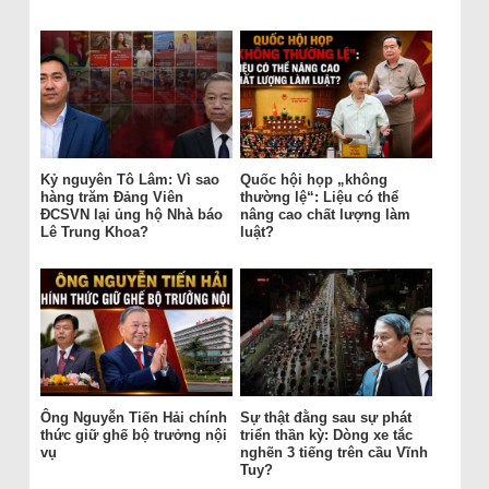
Kỷ nguyên Tô Lâm: Vì sao
Quốc hội họp „không
hàng trăm Đảng Viên
thường lệ“: Liệu có thể
ĐCSVN lại ủng hộ Nhà báo
nâng cao chất lượng làm
Lê Trung Khoa?
luật?
Ông Nguyễn Tiến Hải chính
Sự thật đằng sau sự phát
thức giữ ghế bộ trưởng nội
triển thần kỳ: Dòng xe tắc
vụ
nghẽn 3 tiếng trên cầu Vĩnh
Tuy?