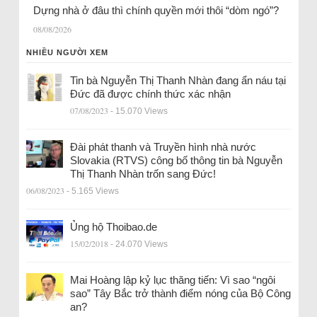
Dựng nhà ở đâu thì chính quyền mới thôi “dòm ngó”?
08/08/2026
NHIỀU NGƯỜI XEM
Tin bà Nguyễn Thị Thanh Nhàn đang ẩn náu tại
Đức đã được chính thức xác nhận
07/08/2023
- 15.070 Views
Đài phát thanh và Truyền hình nhà nước
Slovakia (RTVS) công bố thông tin bà Nguyễn
Thị Thanh Nhàn trốn sang Đức!
06/08/2023
- 5.165 Views
Ủng hộ Thoibao.de
15/02/2018
- 24.070 Views
Mai Hoàng lập kỷ lục thăng tiến: Vì sao “ngôi
sao” Tây Bắc trở thành điểm nóng của Bộ Công
an?