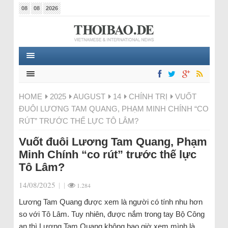
08
08
2026
HOME
2025
AUGUST
14
CHÍNH TRỊ
VUỐT
ĐUÔI LƯƠNG TAM QUANG, PHẠM MINH CHÍNH “CO
RÚT” TRƯỚC THẾ LỰC TÔ LÂM?
Vuốt đuôi Lương Tam Quang, Phạm
Minh Chính “co rút” trước thế lực
Tô Lâm?
14/08/2025
|
|
1.284
Lương Tam Quang được xem là người có tính nhu hơn
so với Tô Lâm. Tuy nhiên, được nắm trong tay Bộ Công
an thì Lương Tam Quang không bao giờ xem mình là