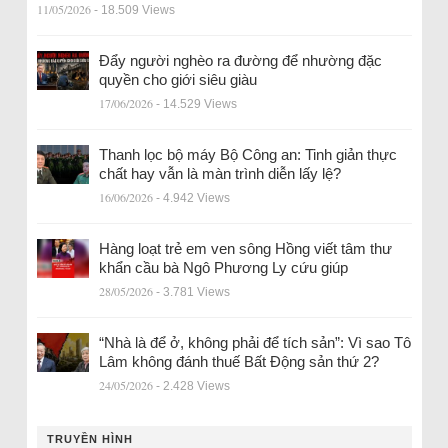
11/05/2026
- 18.509 Views
Đẩy người nghèo ra đường để nhường đặc
quyền cho giới siêu giàu
17/06/2026
- 14.529 Views
Thanh lọc bộ máy Bộ Công an: Tinh giản thực
chất hay vẫn là màn trình diễn lấy lệ?
16/06/2026
- 4.942 Views
Hàng loạt trẻ em ven sông Hồng viết tâm thư
khẩn cầu bà Ngô Phương Ly cứu giúp
28/05/2026
- 3.781 Views
“Nhà là để ở, không phải để tích sản”: Vì sao Tô
Lâm không đánh thuế Bất Động sản thứ 2?
24/05/2026
- 2.428 Views
TRUYỀN HÌNH