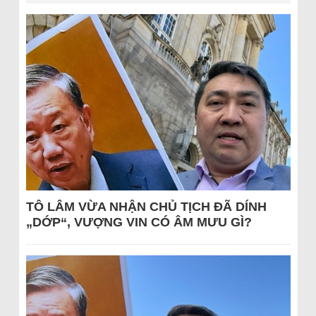
TÔ LÂM VỪA NHẬN CHỦ TỊCH ĐÃ DÍNH
„DỚP“, VƯỢNG VIN CÓ ÂM MƯU GÌ?