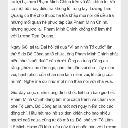
cụ lợi hại hơn Phạm Minh Chính trên võ đài chính trị. Với
cả một bộ máy điều tra khổng lồ trong tay, Lương Tam
Quang có thể cho thuộc hạ tỏa khắp mọi nơi để điều tra
những mối quan hệ phức tạp của Phạm Minh Chính,
nhưng ngược lại, Phạm Minh Chính không thể làm thế
với Lương Tam Quang.
Ngày 6/8, tại tại Đại hội thi đua “Vì an ninh Tổ quốc” lần
thứ 9 do Bộ Công an tổ chức, ông Phạm Minh Chính phát
biểu như “vuốt đuôi” cấp dưới. Ông ca tụng Công an
rằng: „thức cho dân ngủ, gác cho dân vui chơi, lấy niềm
vui, hạnh phúc của nhân dân làm niềm vui, lẽ sống của
mình“. Nghe mà cứ như một nịnh thần nói với nhà vua.
Giờ đây cuộc chiến cung đình khốc liệt hơn bao giờ hết.
Phạm Minh Chính đang tìm mọi cách tránh va chạm với
phe Tô Lâm. Bộ Công an là một nơi nguy hiểm cho các
đồng chí. Hầu hết mọi hồ sơ đen khiến cho bao nhiêu
người ngã ngựa cũng từ đó mà ra. Đối phó với Tô Lâm-
Lê Minh Hưng đã khó, nếu gây thù chuốc oán với Lương