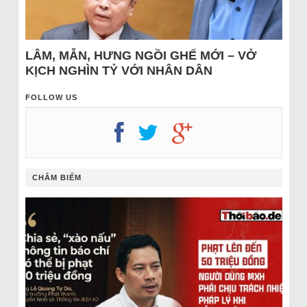
LÂM, MẪN, HƯNG NGỒI GHẾ MỚI – VỞ
KỊCH NGHÌN TỶ VỚI NHÂN DÂN
FOLLOW US
CHÂM BIẾM