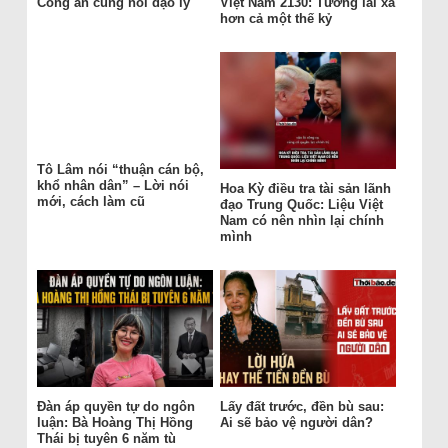
Công an cũng nói đạo lý
Việt Nam 2130: Tương lai xa
hơn cả một thế kỷ
Tô Lâm nói “thuận cán bộ,
khổ nhân dân” – Lời nói
Hoa Kỳ điều tra tài sản lãnh
mới, cách làm cũ
đạo Trung Quốc: Liệu Việt
Nam có nên nhìn lại chính
mình
Đàn áp quyền tự do ngôn
Lấy đất trước, đền bù sau:
luận: Bà Hoàng Thị Hồng
Ai sẽ bảo vệ người dân?
Thái bị tuyên 6 năm tù