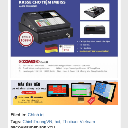
Filed in:
Chính trị
Tags:
ChinhTruongVN
,
hot
,
Thoibao
,
Vietnam
RECOMMENDED FOR YOU