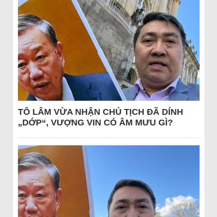
TÔ LÂM VỪA NHẬN CHỦ TỊCH ĐÃ DÍNH
„DỚP“, VƯỢNG VIN CÓ ÂM MƯU GÌ?