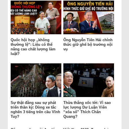
Quốc hội họp „không
Ông Nguyễn Tiến Hải chính
thường lệ“: Liệu có thể
thức giữ ghế bộ trưởng nội
nâng cao chất lượng làm
vụ
luật?
Sự thật đằng sau sự phát
Thừa thắng xốc tới: Vì sao
triển thần kỳ: Dòng xe tắc
lực lượng Dư Luận Viên
nghẽn 3 tiếng trên cầu Vĩnh
“xóa sổ” Thích Chân
Tuy?
Quang?