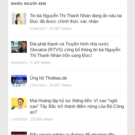
NHIỀU NGƯỜI XEM
Tin bà Nguyễn Thị Thanh Nhàn đang ẩn náu tại
Đức đã được chính thức xác nhận
07/08/2023
- 15.067 Views
Đài phát thanh và Truyền hình nhà nước
Slovakia (RTVS) công bố thông tin bà Nguyễn
Thị Thanh Nhàn trốn sang Đức!
06/08/2023
- 5.165 Views
Ủng hộ Thoibao.de
15/02/2018
- 24.057 Views
Mai Hoàng lập kỷ lục thăng tiến: Vì sao “ngôi
sao” Tây Bắc trở thành điểm nóng của Bộ Công
an?
11/05/2026
- 18.504 Views
Đẩy người nghèo ra đường để nhường đặc