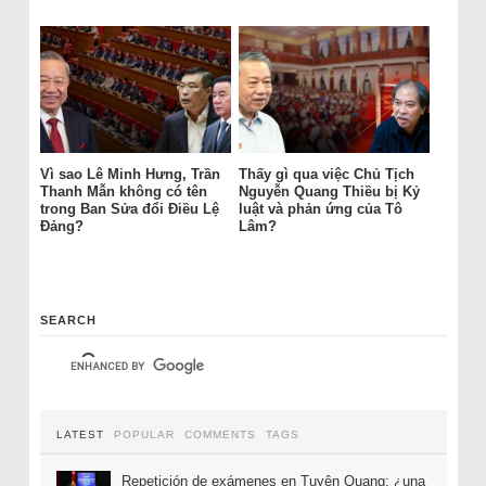
Vì sao Lê Minh Hưng, Trần
Thấy gì qua việc Chủ Tịch
Thanh Mẫn không có tên
Nguyễn Quang Thiều bị Kỷ
trong Ban Sửa đổi Điều Lệ
luật và phản ứng của Tô
Đảng?
Lâm?
SEARCH
LATEST
POPULAR
COMMENTS
TAGS
Repetición de exámenes en Tuyên Quang: ¿una