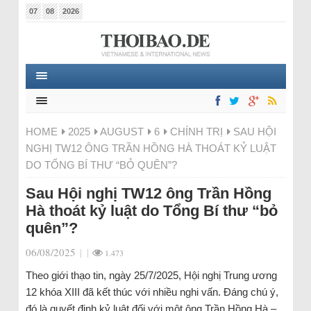
07
08
2026
HOME
2025
AUGUST
6
CHÍNH TRỊ
SAU HỘI
NGHỊ TW12 ÔNG TRẦN HỒNG HÀ THOÁT KỶ LUẬT
DO TỔNG BÍ THƯ “BỎ QUÊN”?
Sau Hội nghị TW12 ông Trần Hồng
Hà thoát kỷ luật do Tổng Bí thư “bỏ
quên”?
06/08/2025
|
|
1.473
Theo giới thạo tin, ngày 25/7/2025, Hội nghị Trung ương
12 khóa XIII đã kết thúc với nhiều nghi vấn. Đáng chú ý,
đó là quyết định kỷ luật đối với một ông Trần Hồng Hà –