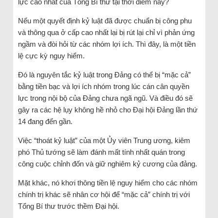
lực cao nhất của Tổng Bí thư tại thời điểm này?
Nếu một quyết định kỷ luật đã được chuẩn bị công phu
và thông qua ở cấp cao nhất lại bị rút lại chỉ vì phản ứng
ngầm và đòi hỏi từ các nhóm lợi ích. Thì đây, là một tiền
lệ cực kỳ nguy hiểm.
Đó là nguyên tắc kỷ luật trong Đảng có thể bị “mặc cả”
bằng tiền bạc và lợi ích nhóm trong lúc cán cân quyền
lực trong nội bộ của Đảng chưa ngã ngũ. Và điều đó sẽ
gây ra các hệ lụy không hề nhỏ cho Đại hội Đảng lần thứ
14 đang đến gần.
Việc “thoát kỷ luật” của một Ủy viên Trung ương, kiêm
phó Thủ tướng sẽ làm đánh mất tính nhất quán trong
công cuộc chỉnh đốn và giữ nghiêm kỷ cương của đảng.
Mặt khác, nó khơi thông tiền lệ nguy hiểm cho các nhóm
chính trị khác sẽ nhân cơ hội để “mặc cả” chính trị với
Tổng Bí thư trước thềm Đại hội.