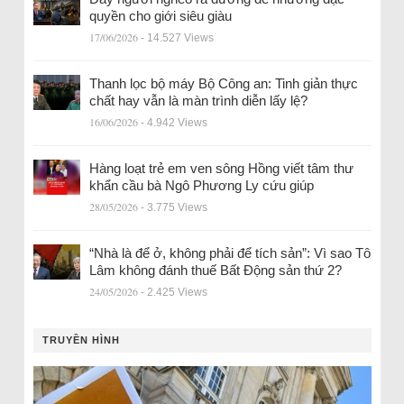
quyền cho giới siêu giàu
17/06/2026
- 14.527 Views
Thanh lọc bộ máy Bộ Công an: Tinh giản thực
chất hay vẫn là màn trình diễn lấy lệ?
16/06/2026
- 4.942 Views
Hàng loạt trẻ em ven sông Hồng viết tâm thư
khẩn cầu bà Ngô Phương Ly cứu giúp
28/05/2026
- 3.775 Views
“Nhà là để ở, không phải để tích sản”: Vì sao Tô
Lâm không đánh thuế Bất Động sản thứ 2?
24/05/2026
- 2.425 Views
TRUYỀN HÌNH